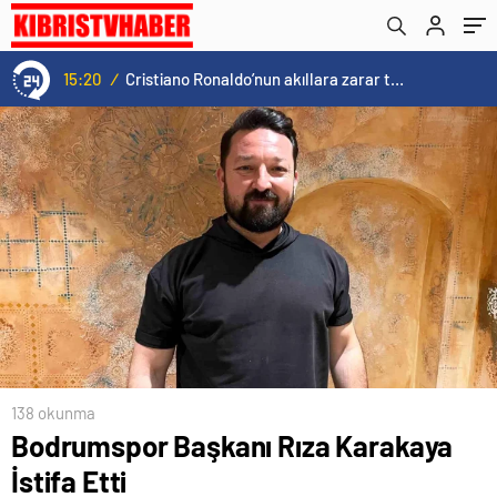
15:20
/
Cristiano Ronaldo’nun akıllara zarar tüm kariyerinin istatistiğini çıkardık !
138 okunma
Bodrumspor Başkanı Rıza Karakaya
İstifa Etti