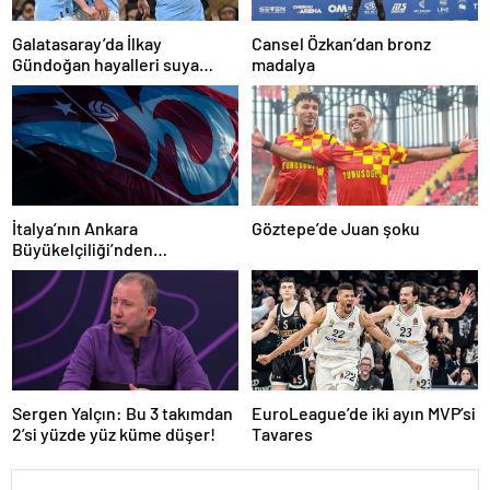
Galatasaray’da İlkay
Cansel Özkan’dan bronz
Gündoğan hayalleri suya
madalya
düştü
İtalya’nın Ankara
Göztepe’de Juan şoku
Büyükelçiliği’nden
Trabzonspor’a teşekkür
Sergen Yalçın: Bu 3 takımdan
EuroLeague’de iki ayın MVP’si
2’si yüzde yüz küme düşer!
Tavares