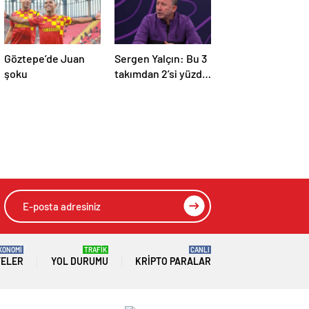
Göztepe’de Juan
Sergen Yalçın: Bu 3
şoku
takımdan 2’si yüzde
yüz küme düşer!
KONOMİ
TRAFİK
CANLI
TELER
YOL DURUMU
KRIPTO PARALAR