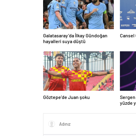
Galatasaray’da İlkay Gündoğan
Cansel 
hayalleri suya düştü
Göztepe’de Juan şoku
Sergen 
yüzde 