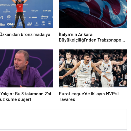
Özkan’dan bronz madalya
İtalya’nın Ankara
Büyükelçiliği’nden Trabzonspor’a
teşekkür
Yalçın: Bu 3 takımdan 2’si
EuroLeague’de iki ayın MVP’si
yüz küme düşer!
Tavares