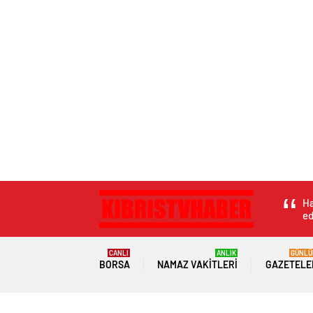
Ha
ed
CANLI
ANLIK
GÜNLÜ
BORSA
NAMAZ VAKITLERI
GAZETELE