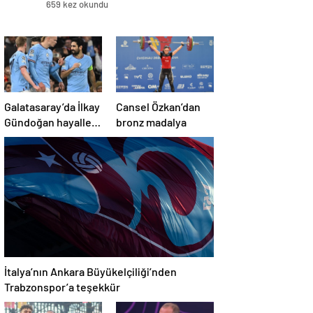
659 kez okundu
Galatasaray’da İlkay
Cansel Özkan’dan
Gündoğan hayalleri
bronz madalya
suya düştü
İtalya’nın Ankara Büyükelçiliği’nden
Trabzonspor’a teşekkür