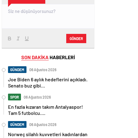
GÖNDER
SON DAKİKA
HABERLERİ
GÜNDEM
06 Ağustos 2026
Joe Biden 6 aylık hedeflerini açıkladı.
Senato buz gibi…
SPOR
06 Ağustos 2026
En fazla kızaran takım Antalyaspor!
Tam 5 futbolcu….
GÜNDEM
06 Ağustos 2026
Norweç silahlı kuvvetleri kadınlardan