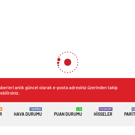
berleri anlık güncel olarak e-posta adresiniz üzerinden takip
ebilirsiniz.
K
TAHMİNİ
LİG
EKONOMİ
E
R
HAVA DURUMU
PUAN DURUMU
HISSELER
PARI