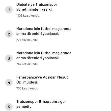
Diabate’ye Trabzonspor
yönetiminden kesik! .
1
1102 kez okundu
Maradona için futbol maçlarında
anma törenleri yapılacak
2
721 kez okundu
Maradona için futbol maçlarında
anma törenleri yapılacak
3
713 kez okundu
Fenerbahçe’ye Ada’dan Mesut
Özil müjdesi!
4
700 kez okundu
Trabzonspor 6 maç sonra gol
yemedi .
5