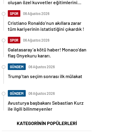
oluşan özel kuvvetler eğitimlerini
başlattı.
SPOR
06 Ağustos 2026
Cristiano Ronaldo’nun akıllara zarar
tüm kariyerinin istatistiğini çıkardık !
SPOR
06 Ağustos 2026
Galatasaray’a kötü haber! Monaco’dan
flaş Onyekuru kararı.
GÜNDEM
06 Ağustos 2026
Trump’tan seçim sonrası ilk mülakat
GÜNDEM
06 Ağustos 2026
Avusturya başbakanı Sebastian Kurz
ile ilgili bilinmeyenler
KATEGORİNİN POPÜLERLERİ