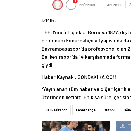
0
BEĞENDİM
ABONE OL
İZMİR,
TFF 3’üncü Lig ekibi Bornova 1877, dış 
bir dönem Fenerbahçe altyapısında da oy
Bayrampaşaspor’da profesyonel olan 2
Balıkesirspor’da 14 karşılaşmada forma
giydi.
Haber Kaynak : SONDAKIKA.COM
“Yayınlanan tüm haber ve diğer içerikler i
üzerinden iletiniz. En kısa süre içerisin
Balıkesirspor
Fenerbahçe
futbol
Gök