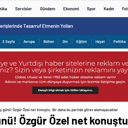
kika
Servisler
Gündem
Ekonomi
Spor
Kadın
Fot
verişlerinde Tasarruf Etmenin Yolları
3.Sayfa
Avrupa
Bülten
Din
Eğitim
Hayat
Politika
y günü! Özgür Özel net konuştu: Bir daha bu partide görev alamayacaklar
nü! Özgür Özel net konuştu