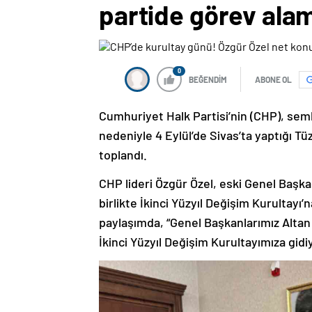
partide görev ala
0
BEĞENDİM
ABONE OL
Cumhuriyet Halk Partisi’nin (CHP), semb
nedeniyle 4 Eylül’de Sivas’ta yaptığı 
toplandı.
CHP lideri Özgür Özel, eski Genel Başk
birlikte İkinci Yüzyıl Değişim Kurultayı
paylaşımda, “Genel Başkanlarımız Altan 
İkinci Yüzyıl Değişim Kurultayımıza gidiy