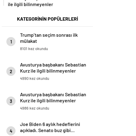
ile ilgili bilinmeyenler
KATEGORİNİN POPÜLERLERİ
Trump’tan seçim sonrası ilk
mülakat
1
8101 kez okundu
Avusturya başbakanı Sebastian
Kurz ile ilgili bilinmeyenler
2
4990 kez okundu
Avusturya başbakanı Sebastian
Kurz ile ilgili bilinmeyenler
3
4986 kez okundu
Joe Biden 6 aylık hedeflerini
açıkladı. Senato buz gibi…
4