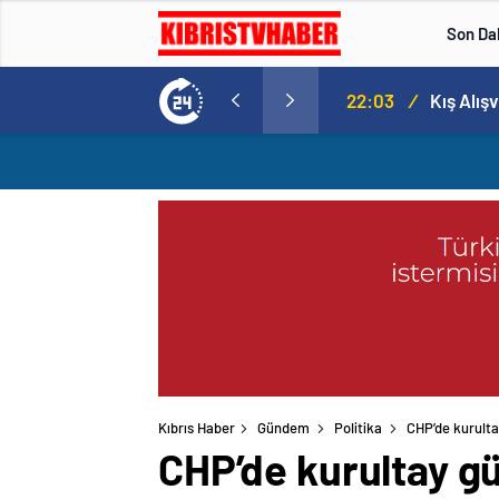
Son Da
gereken 25 sebep
22:03
/
Kış Alış
Kıbrıs Haber
Gündem
Politika
CHP’de kurulta
CHP’de kurultay gü