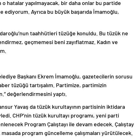
m o hatalar yapılmayacak, bir daha onlar bu partide
ade ediyorum. Ayrıca bu büyük başarıda İmamoğlu,
ıçdaroğlu’nun taahhütleri tüzüğe konuldu. Bu tüzük ne
endirmez, geçmemesi beni zayıflatmaz. Kadın ve
um.
elediye Başkanı Ekrem İmamoğlu, gazetecilerin sorusu
raber tüzüğü tartışalım. Partimize, partimizin
n.” değerlendirmesini yaptı.
sur Yavaş da tüzük kurultayının partisinin iktidara
edi. CHP’nin tüzük kurultayı programı, yeni parti
enlenecek Program Çalıştayı ile devam edecek. Çalıştay
 masada program güncelleme çalışmaları yürütülecek.