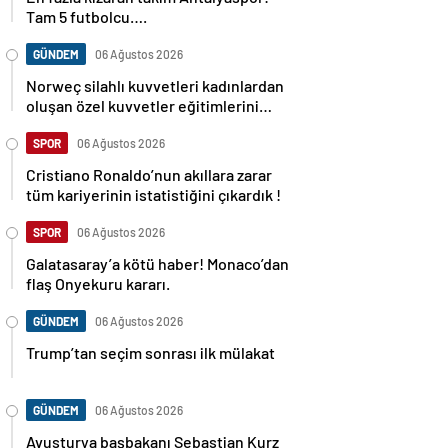
Tam 5 futbolcu….
GÜNDEM
06 Ağustos 2026
Norweç silahlı kuvvetleri kadınlardan
oluşan özel kuvvetler eğitimlerini
başlattı.
SPOR
06 Ağustos 2026
Cristiano Ronaldo’nun akıllara zarar
tüm kariyerinin istatistiğini çıkardık !
SPOR
06 Ağustos 2026
Galatasaray’a kötü haber! Monaco’dan
flaş Onyekuru kararı.
GÜNDEM
06 Ağustos 2026
Trump’tan seçim sonrası ilk mülakat
GÜNDEM
06 Ağustos 2026
Avusturya başbakanı Sebastian Kurz