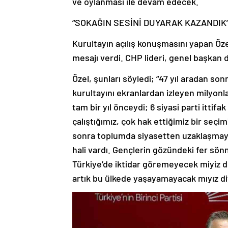
ve oylanması ile devam edecek.
“SOKAĞIN SESİNİ DUYARAK KAZANDIK
Kurultayın açılış konuşmasını yapan Öze
mesajı verdi. CHP lideri, genel başkan d
Özel, şunları söyledi; “47 yıl aradan sonr
kurultayını ekranlardan izleyen milyonl
tam bir yıl önceydi; 6 siyasi parti ittif
çalıştığımız, çok hak ettiğimiz bir seç
sonra toplumda siyasetten uzaklaşmaya
hali vardı. Gençlerin gözündeki fer sö
Türkiye’de iktidar göremeyecek miyiz d
artık bu ülkede yaşayamayacak mıyız d