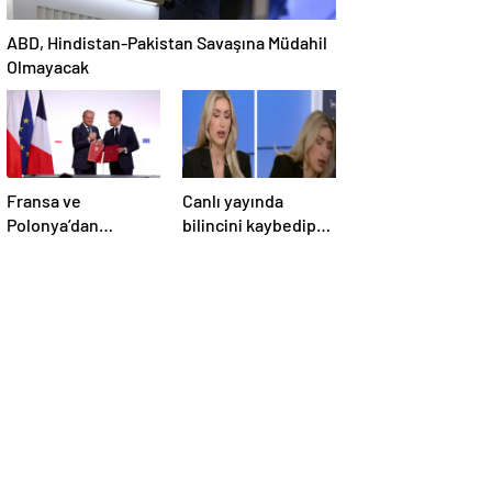
ABD, Hindistan-Pakistan Savaşına Müdahil
Olmayacak
Fransa ve
Canlı yayında
Polonya’dan
bilincini kaybedip
Savunma Anlaşması
yere yığıldı