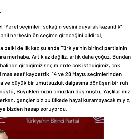
”
l “Yerel seçimleri sokağın sesini duyarak kazandık”
ahil herkesin ön seçime gireceğini bildirdi.
a belki de ilk kez şu anda Türkiye’nin birinci partisinin
ara merhaba. Artık az değiliz, artık daha çoğuz. Bundan
ak halinde girdiğimiz seçimlerde çok istediğimiz, çok
imi maalesef kaybettik. 14 ve 28 Mayıs seçimlerinden
 ve büyük bir umutsuzluk dalgasına dönüşen bir ruh
nmüştü. Büyüklerimizin omuzları düşmüştü. Yaşlılarımız
erken, gençler biz bu ülkede hayal kuramayacak mıyız,
iye bizden hesap soruyordu.