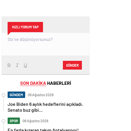
HIZLI YORUM YAP
GÖNDER
SON DAKİKA
HABERLERİ
GÜNDEM
06 Ağustos 2026
Joe Biden 6 aylık hedeflerini açıkladı.
Senato buz gibi…
SPOR
06 Ağustos 2026
En fazla kızaran takım Antalyaspor!