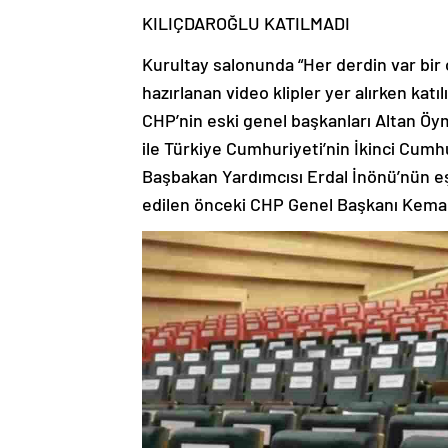
KILIÇDAROĞLU KATILMADI
Kurultay salonunda “Her derdin var bir ç
hazırlanan video klipler yer alırken katıl
CHP’nin eski genel başkanları Altan Öy
ile Türkiye Cumhuriyeti’nin İkinci Cum
Başbakan Yardımcısı Erdal İnönü’nün eşi
edilen önceki CHP Genel Başkanı Kemal 