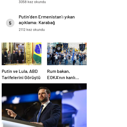
3058 kez okundu
Putin’den Ermenistan’ı yıkan
açıklama: Karabağ
5
Azerbaycan’ın ayrılmaz bir
2112 kez okundu
parçasıdır!
Putin ve Lula, ABD
Rum bakan,
Tarifelerini Görüştü
EOKA’nın kanlı
mirasına sahip çıkıp
Girne’yi hedef
gösterdi