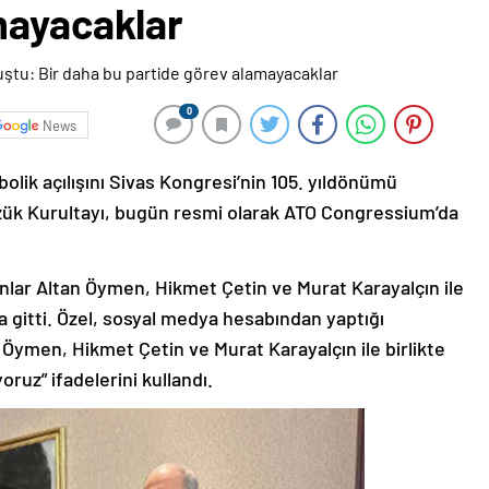
mayacaklar
0
News
olik açılışını Sivas Kongresi’nin 105. yıldönümü
Tüzük Kurultayı, bugün resmi olarak ATO Congressium’da
anlar Altan Öymen, Hikmet Çetin ve Murat Karayalçın ile
’na gitti. Özel, sosyal medya hesabından yaptığı
Öymen, Hikmet Çetin ve Murat Karayalçın ile birlikte
oruz” ifadelerini kullandı.