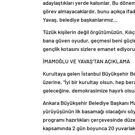
adaylaştıkları yerde kalsınlar. Bu döne
görev almayacaklardır, bunu açıkça if
Yavaş, belediye başkanlarımız…
Tüzük kişilerin değil örgütümüzün. Kıl
bana güven oyudur, geçmesi beni güçl
gençlik kotasını sizlere emanet ediyor
İMAMOĞLU VE YAVAŞ’TAN AÇIKLAMA
Kurultaya gelen İstanbul Büyükşehir B
üzerine, “İyi bir kurultay olsun, hep be
geleceğine, demokrasimize hayırlı olsu
Ankara Büyükşehir Belediye Başkanı Man
yürüyüşünün ilk basamağı olacağını söyl
programı hazırlıkları çerçevesinde düz
kapsamında 2 gün boyunca 20 yuvarlak