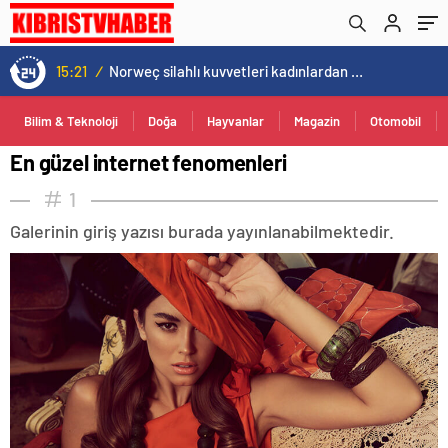
15:21
/
Norweç silahlı kuvvetleri kadınlardan oluşan özel kuvvetler eğitimlerini başlattı.
Bilim & Teknoloji
Doğa
Hayvanlar
Magazin
Otomobil
En güzel internet fenomenleri
1
Galerinin giriş yazısı burada yayınlanabilmektedir.