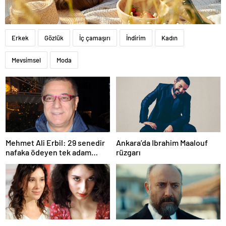
Erkek
Gözlük
İç çamaşırı
İndirim
Kadın
Mevsimsel
Moda
Mehmet Ali Erbil: 29 senedir
Ankara’da Ibrahim Maalouf
nafaka ödeyen tek adam
rüzgarı
olabilirim