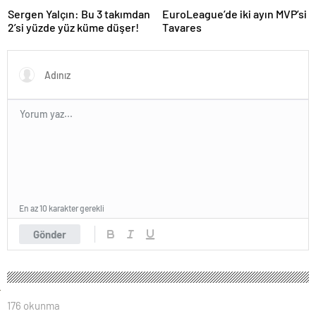
Sergen Yalçın: Bu 3 takımdan
EuroLeague’de iki ayın MVP’si
2’si yüzde yüz küme düşer!
Tavares
En az 10 karakter gerekli
Gönder
176 okunma