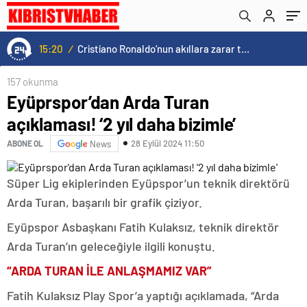
15:20
/
Cristiano Ronaldo’nun akıllara zarar tüm kariyerinin istatistiğini çıkardık !
157 okunma
Eyüprspor’dan Arda Turan
açıklaması! ‘2 yıl daha bizimle’
28 Eylül 2024 11:50
ABONE OL
News
Süper Lig ekiplerinden Eyüpspor’un teknik direktörü
Arda Turan, başarılı bir grafik çiziyor.
Eyüpspor Asbaşkanı Fatih Kulaksız, teknik direktör
Arda Turan’ın geleceğiyle ilgili konuştu.
“ARDA TURAN İLE ANLAŞMAMIZ VAR”
Fatih Kulaksız Play Spor’a yaptığı açıklamada, “Arda