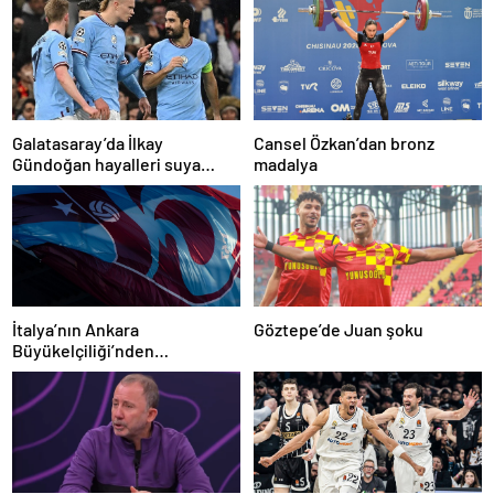
Galatasaray’da İlkay
Cansel Özkan’dan bronz
Gündoğan hayalleri suya
madalya
düştü
İtalya’nın Ankara
Göztepe’de Juan şoku
Büyükelçiliği’nden
Trabzonspor’a teşekkür