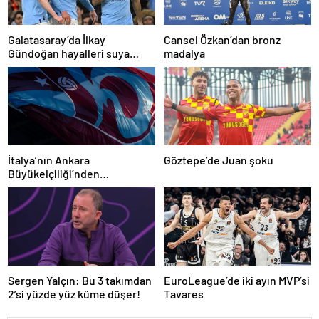
Galatasaray’da İlkay
Cansel Özkan’dan bronz
Gündoğan hayalleri suya
madalya
düştü
İtalya’nın Ankara
Göztepe’de Juan şoku
Büyükelçiliği’nden
Trabzonspor’a teşekkür
Sergen Yalçın: Bu 3 takımdan
EuroLeague’de iki ayın MVP’si
2’si yüzde yüz küme düşer!
Tavares