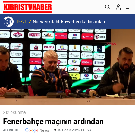
Teknik Direktörü Kartal açıklamalarda
bulundu
15:21
/
Norweç silahlı kuvvetleri kadınlardan oluşan özel kuvvetler eğitimlerini başlattı.
212 okunma
Fenerbahçe maçının ardından
15 Ocak 2024 00:36
ABONE OL
News