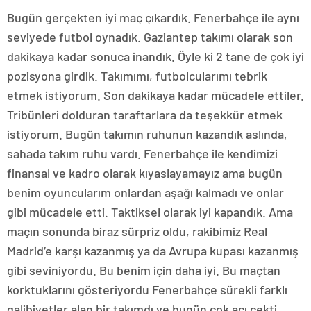
Bugün gerçekten iyi maç çıkardık. Fenerbahçe ile aynı
seviyede futbol oynadık. Gaziantep takımı olarak son
dakikaya kadar sonuca inandık. Öyle ki 2 tane de çok iyi
pozisyona girdik. Takımımı, futbolcularımı tebrik
etmek istiyorum. Son dakikaya kadar mücadele ettiler.
Tribünleri dolduran taraftarlara da teşekkür etmek
istiyorum. Bugün takımın ruhunun kazandık aslında,
sahada takım ruhu vardı. Fenerbahçe ile kendimizi
finansal ve kadro olarak kıyaslayamayız ama bugün
benim oyuncularım onlardan aşağı kalmadı ve onlar
gibi mücadele etti. Taktiksel olarak iyi kapandık. Ama
maçın sonunda biraz sürpriz oldu, rakibimiz Real
Madrid’e karşı kazanmış ya da Avrupa kupası kazanmış
gibi seviniyordu. Bu benim için daha iyi. Bu maçtan
korktuklarını gösteriyordu Fenerbahçe sürekli farklı
galibiyetler alan bir takımdı ve bugün çok acı çekti.