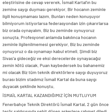
eleştirisine de cevap vererek, İsmail Kartal’ın bu
zemine saygı duyması gerekiyor. Bir hocanın zeminle
ilgili konuşmaması lazım. Bunları neden konuşuyor
bilmiyorum istiyorlarsa federasyondan izin çıkarırlarsa
biz orada oynayalım. Biz bu zeminde oynuyoruz
sonuçta. Profesyonel anlamda bakılınca hocanın
zeminle ilgilenilmemesi gerekiyor. Biz bu zeminde
oynuyoruz o da oynamayı kabul etmeli. Şimdi biz
Sivas’a gideceğiz ve eksi derecelerde oynayacağız
zemin kötü olacak. Puan kaybedersek bu bahanemiz
mi olacak Biz tüm teknik direktörlere saygı duyuyoruz
burası bizim stadımız İsmail Kartal da buna saygı
duyacak şeklinde konuştu.
İSMAİL KARTAL KAZANDIĞIMIZ İÇİN MUTLUYUM
Fenerbahçe Teknik Direktörü İsmail Kartal, 2 gün önce
terör saldırısında şehit düşen askerlere rahmet diledi.