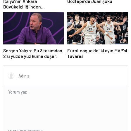
İtalya’nın Ankara
Göztepe’de Juan şoku
Büyükelçiliği’nden
Trabzonspor’a teşekkür
Sergen Yalçın: Bu 3 takımdan
EuroLeague’de iki ayın MVP’si
2’si yüzde yüz küme düşer!
Tavares
En az 10 karakter gerekli