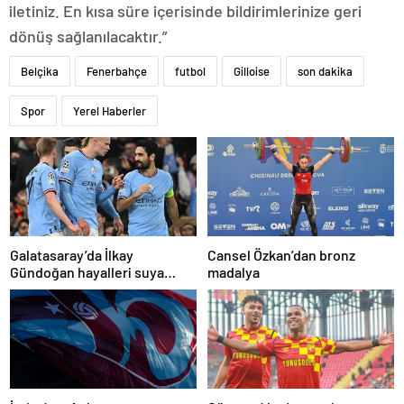
iletiniz. En kısa süre içerisinde bildirimlerinize geri
dönüş sağlanılacaktır.”
Belçika
Fenerbahçe
futbol
Gilloise
son dakika
Spor
Yerel Haberler
Galatasaray’da İlkay
Cansel Özkan’dan bronz
Gündoğan hayalleri suya
madalya
düştü