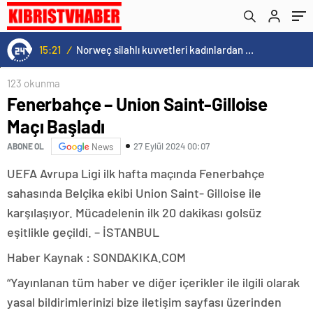
15:21
/
Norweç silahlı kuvvetleri kadınlardan oluşan özel kuvvetler eğitimlerini başlattı.
123 okunma
Fenerbahçe – Union Saint-Gilloise
Maçı Başladı
27 Eylül 2024 00:07
ABONE OL
News
UEFA Avrupa Ligi ilk hafta maçında Fenerbahçe
sahasında Belçika ekibi Union Saint- Gilloise ile
karşılaşıyor. Mücadelenin ilk 20 dakikası golsüz
eşitlikle geçildi. – İSTANBUL
Haber Kaynak : SONDAKIKA.COM
“Yayınlanan tüm haber ve diğer içerikler ile ilgili olarak
yasal bildirimlerinizi bize iletişim sayfası üzerinden