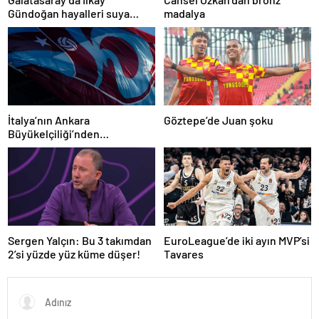
Gündoğan hayalleri suya
madalya
düştü
İtalya’nın Ankara
Göztepe’de Juan şoku
Büyükelçiliği’nden
Trabzonspor’a teşekkür
Sergen Yalçın: Bu 3 takımdan
EuroLeague’de iki ayın MVP’si
2’si yüzde yüz küme düşer!
Tavares