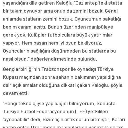
yaşandığını dile getiren Kaloğlu,”Gaziantep’teki statta
bir takım oynuyor ama onun da zemini bozuk. Genel
anlamda statların zemini bozuk. Oyuncumun sakatlığı
benim canımı acıttı. Bunun üzerinden manipüleye
gerek yok. Kulüpler futbolculara büyük yatırımlar
yapıyor. Hem başarı hem iyi oyun bekliyoruz.
Oyuncuların sağılığını düşünmeden bu statlarda bu
nasıl olsun.” değerlendirmesinde bulundu.
Gençlerbirliği’nin Trabzonspor ile oynadığı Türkiye
Kupası maçından sonra sahanın bakımının yapıldığına
dair açıklamalar olduğuna dikkati çeken Kaloğlu, şöyle
devam etti:
“Hangi teknolojiyle yapıldığını bilmiyorum. Sonuçta
Türkiye Futbol Federasyonunun (TFF) yetkilileri
‘oynanabilir’ dedi. Bizim için artık sorun bitmiştir. Kararı
veren onlar. Üzerimden manipülasyon yapmaya gerek