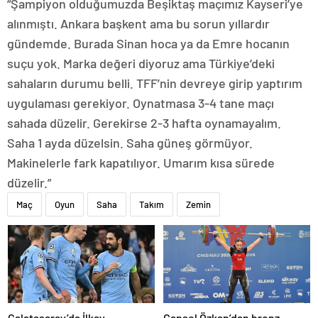
“Şampiyon olduğumuzda Beşiktaş maçımız Kayseri’ye
alınmıştı. Ankara başkent ama bu sorun yıllardır
gündemde. Burada Sinan hoca ya da Emre hocanın
suçu yok. Marka değeri diyoruz ama Türkiye’deki
sahaların durumu belli. TFF’nin devreye girip yaptırım
uygulaması gerekiyor. Oynatmasa 3-4 tane maçı
sahada düzelir. Gerekirse 2-3 hafta oynamayalım.
Saha 1 ayda düzelsin. Saha güneş görmüyor.
Makinelerle fark kapatılıyor. Umarım kısa sürede
düzelir.”
Maç
Oyun
Saha
Takım
Zemin
Galatasaray’da İlkay
Cansel Özkan’dan bronz