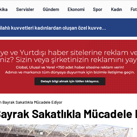
kika
Servisler
Gündem
Ekonomi
Spor
Kadın
Fot
Norweç silahlı kuvvetleri kadınlardan oluşan özel kuvvetler eğitimlerini başlattı.
n Bayrak Sakatlıkla Mücadele Ediyor
ayrak Sakatlıkla Mücadele 