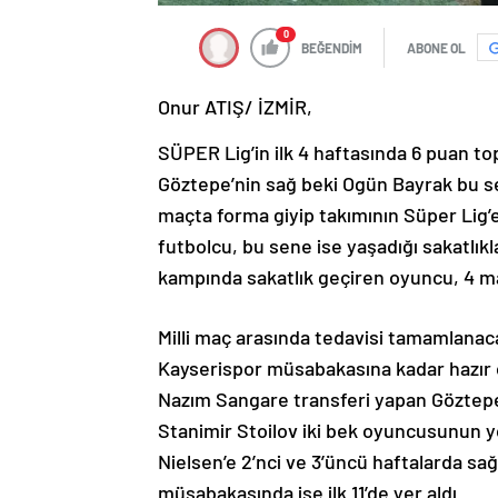
0
BEĞENDİM
ABONE OL
Onur ATIŞ/ İZMİR,
SÜPER Lig’in ilk 4 haftasında 6 puan top
Göztepe’nin sağ beki Ogün Bayrak bu se
maçta forma giyip takımının Süper Lig’
futbolcu, bu sene ise yaşadığı sakatlıkl
kampında sakatlık geçiren oyuncu, 4 ma
Milli maç arasında tedavisi tamamlana
Kayserispor müsabakasına kadar hazır 
Nazım Sangare transferi yapan Göztepe’d
Stanimir Stoilov iki bek oyuncusunun y
Nielsen’e 2’nci ve 3’üncü haftalarda s
müsabakasında ise ilk 11’de yer aldı.