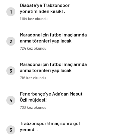
Diabate’ye Trabzonspor
yönetiminden kesik! .
1
1104 kez okundu
Maradona için futbol maçlarında
anma törenleri yapılacak
2
724 kez okundu
Maradona için futbol maçlarında
anma törenleri yapılacak
3
716 kez okundu
Fenerbahçe’ye Ada’dan Mesut
Özil müjdesi!
4
703 kez okundu
Trabzonspor 6 maç sonra gol
yemedi .
5