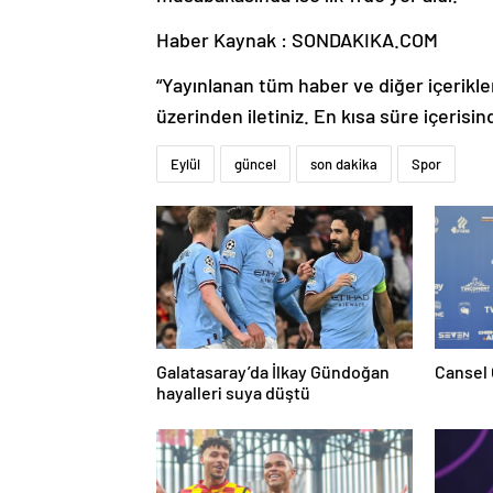
Haber Kaynak : SONDAKIKA.COM
“Yayınlanan tüm haber ve diğer içerikler i
üzerinden iletiniz. En kısa süre içerisin
Eylül
güncel
son dakika
Spor
Galatasaray’da İlkay Gündoğan
Cansel 
hayalleri suya düştü