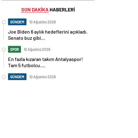
SON DAKİKA
HABERLERİ
GÜNDEM
10 Ağustos 2026
Joe Biden 6 aylık hedeflerini açıkladı.
Senato buz gibi…
SPOR
10 Ağustos 2026
En fazla kızaran takım Antalyaspor!
Tam 5 futbolcu….
GÜNDEM
10 Ağustos 2026
Norweç silahlı kuvvetleri kadınlardan
oluşan özel kuvvetler eğitimlerini
başlattı.
SPOR
10 Ağustos 2026
Cristiano Ronaldo’nun akıllara zarar
tüm kariyerinin istatistiğini çıkardık !
SPOR
10 Ağustos 2026