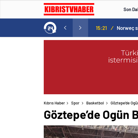
Son Da
aspor! Tam 5 futbolcu….
15:21
/
Kıbrıs Haber
Spor
Basketbol
Göztepe’de Ogü
Göztepe’de Ogün B