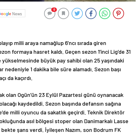
0
News
layıp milli araya namağlup 6’ncı sırada giren
zon formaya hasret kaldı. Geçen sezon 1’inci Lig’de 31
e yükselmesinde büyük pay sahibi olan 25 yaşındaki
ar nedeniyle 1 dakika bile süre alamadı. Sezon başı
çı da kaçırdı.
cak olan Ogün’ün 23 Eylül Pazartesi günü oynanacak
olacağı kaydedildi. Sezon başında defansın sağına
e milli oyuncu da sakatlık geçirdi. Teknik Direktör
okluğunda asıl bölgesi stoper olan Danimarkalı Lasse
ağ bekte şans verdi. İyileşen Nazım, son Bodrum FK