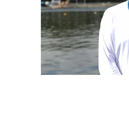
0
BEĞENDİM
ABONE OL
23 Yaş Altı Avrupa Kürek Şampiyonası 
gerçekleştirildiği Meriç Nehri’ndeki pa
aldığını söyledi.