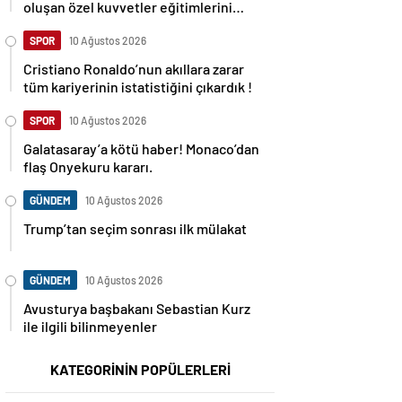
oluşan özel kuvvetler eğitimlerini
başlattı.
SPOR
10 Ağustos 2026
Cristiano Ronaldo’nun akıllara zarar
tüm kariyerinin istatistiğini çıkardık !
SPOR
10 Ağustos 2026
Galatasaray’a kötü haber! Monaco’dan
flaş Onyekuru kararı.
GÜNDEM
10 Ağustos 2026
Trump’tan seçim sonrası ilk mülakat
GÜNDEM
10 Ağustos 2026
Avusturya başbakanı Sebastian Kurz
ile ilgili bilinmeyenler
KATEGORİNİN POPÜLERLERİ