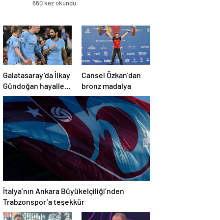
660 kez okundu
Galatasaray’da İlkay
Cansel Özkan’dan
Gündoğan hayalleri
bronz madalya
suya düştü
İtalya’nın Ankara Büyükelçiliği’nden
Trabzonspor’a teşekkür