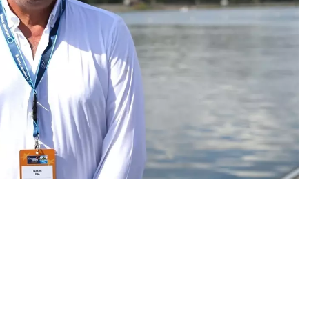
0
News
Düzenleme Komitesi Başkanı Nesim İba, yarışların
rkurun sporcu, antrenörler ve izleyicilerden tam not