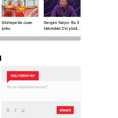
Göztepe’de Juan
Sergen Yalçın: Bu 3
şoku
takımdan 2’si yüzde
yüz küme düşer!
ı
HIZLI YORUM YAP
GÖNDER