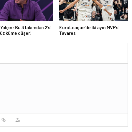
Yalçın: Bu 3 takımdan 2’si
EuroLeague’de iki ayın MVP’si
yüz küme düşer!
Tavares