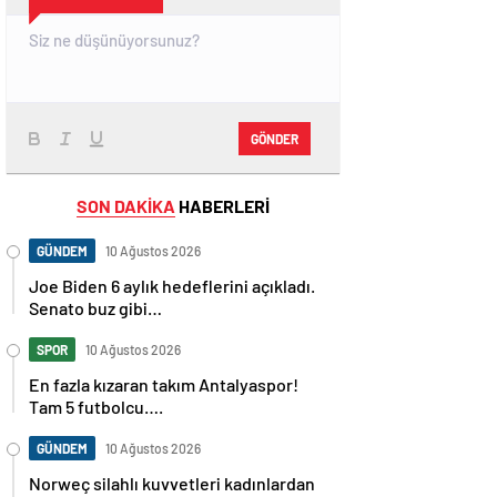
GÖNDER
SON DAKİKA
HABERLERİ
GÜNDEM
10 Ağustos 2026
Joe Biden 6 aylık hedeflerini açıkladı.
Senato buz gibi…
SPOR
10 Ağustos 2026
En fazla kızaran takım Antalyaspor!
Tam 5 futbolcu….
GÜNDEM
10 Ağustos 2026
Norweç silahlı kuvvetleri kadınlardan