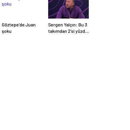
Göztepe’de Juan
Sergen Yalçın: Bu 3
şoku
takımdan 2’si yüzde
yüz küme düşer!