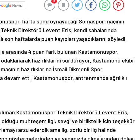
0
News
amonuspor, hafta sonu oynayacağı Somaspor maçının
 Teknik Direktörü Levent Eriş, kendi sahalarında
 son haftalarda puan kayıpları yaşadıklarını söyledi.
FK ile arasında 4 puan fark bulunan Kastamonuspor,
a odaklanarak hazırlıklarını sürdürüyor. Kastamonu ekibi,
açının hazırlıklarına İsmail Dikmenli Spor
a devam etti. Kastamonuspor, antrenmanda ağrılıklı
ulunan Kastamonuspor Teknik Direktörü Levent Eriş,
 olduğu muhteşem ilgi, sevgi ve birliktelik için teşekkür
lamayı arzu ederdik ama lig, zorlu bir lig halinde
siyon göstermelerinden ve yanımızda olmalarından dolayı