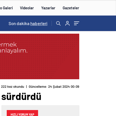
o Galeri
Videolar
Yazarlar
Gazeteler
15:20
Son dakika
/
haberleri
222 kez okundu
|
Güncelleme: 24 Şubat 2024 00:09
ı sürdürdü
HIZLI YORUM YAP