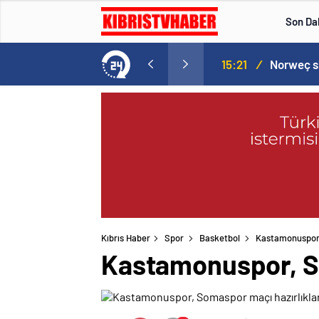
Son Da
aspor! Tam 5 futbolcu….
15:21
/
Kıbrıs Haber
Spor
Basketbol
Kastamonuspor,
Kastamonuspor, So