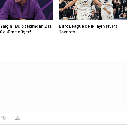
Yalçın: Bu 3 takımdan 2’si
EuroLeague’de iki ayın MVP’si
yüz küme düşer!
Tavares