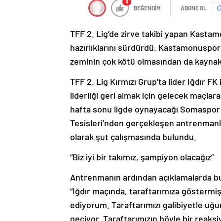
0
BEĞENDİM
ABONE OL
TFF 2. Lig’de zirve takibi yapan Kast
hazırlıklarını sürdürdü. Kastamonuspor
zeminin çok kötü olmasından da kaynaklı
TFF 2. Lig Kırmızı Grup’ta lider Iğdır 
liderliği geri almak için gelecek maçlar
hafta sonu ligde oynayacağı Somaspor m
Tesisleri’nden gerçekleşen antrenmanl
olarak şut çalışmasında bulundu.
“Biz iyi bir takımız, şampiyon olacağız”
Antrenmanın ardından açıklamalarda b
“Iğdır maçında, taraftarımıza göstermiş
ediyorum. Taraftarımızı galibiyetle uğur
geçiyor. Taraftarımızın böyle bir reak