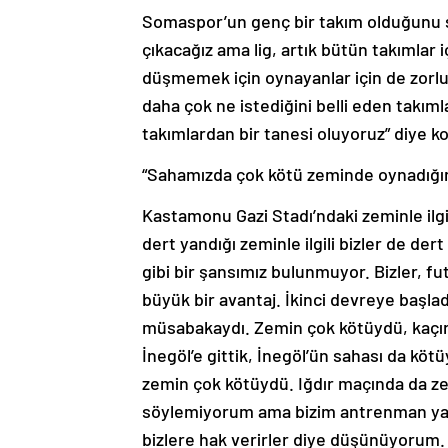
Somaspor’un genç bir takım olduğunu s
çıkacağız ama lig, artık bütün takımlar
düşmemek için oynayanlar için de zorlu
daha çok ne istediğini belli eden takıml
takımlardan bir tanesi oluyoruz” diye k
“Sahamızda çok kötü zeminde oynadığımı
Kastamonu Gazi Stadı’ndaki zeminle ilg
dert yandığı zeminle ilgili bizler de d
gibi bir şansımız bulunmuyor. Bizler, fu
büyük bir avantaj. İkinci devreye başla
müsabakaydı. Zemin çok kötüydü, kaçır
İnegöl’e gittik, İnegöl’ün sahası da kö
zemin çok kötüydü. Iğdır maçında da z
söylemiyorum ama bizim antrenman yapt
bizlere hak verirler diye düşünüyorum.