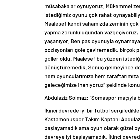
müsabakalar oynuyoruz. Mükemmel zemi
istediğimiz oyunu çok rahat oynayabili
Maalesef kendi sahamızda zeminin çok 
yapma zorunluluğundan vazgeçiyoruz, d
yaşanıyor. Ben pas oyunuyla oynamaya 
pozisyonları gole çeviremedik, birçok
goller oldu. Maalesef bu yüzden istediğ
dönüştüremedik. Sonuç gelmeyince de i
hem oyuncularımıza hem taraftarımıza
geleceğimize inanıyoruz” şeklinde konu
Abdulaziz Solmaz: “Somaspor maçıyla bi
İkinci devrede iyi bir futbol sergiledikl
Kastamonuspor Takım Kaptanı Abdulaziz 
başlayamadık ama oyun olarak güzel oynuy
devreye iyi başlayamadık. İkinci devred