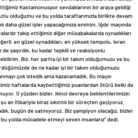
tiğimiz Kastamonuspor sevdalılarının bir araya geldiği
utlu olduğumu ve bu yolda taraftarımızla birlikte devam
çok daha güzel işler yapacağımıza eminim. Iğdır maçında
alardır takip ettiğimiz diğer müsabakalarda oynadıkları
erli, en güzel oynadıkları, en yüksek tempolu, kıran
 de şaşırdık, bu kadar tepkili ve reaksiyonlu
bilirim. Biz, her şartta iyi bir takım olduğumuzu ve bu
gördüğümüzde de ne kadar iyi bir takım olduğumuzu
Kazanmayı çok istedik ama kazanamadık. Bu maçın
imiz haftalarda kaybettiğimiz puanlardan ötürü belki de
nuyor. O yüzden bizler, ikinci devreye beklentilerimizin
u an itibariyle biraz sıkıntılı bir süreçten geçiyoruz.
dık, bugün de satmıyoruz. Biz şampiyon olacağız, bizler
ve bu yolda mücadele etmeyi seven insanlarız” dedi.