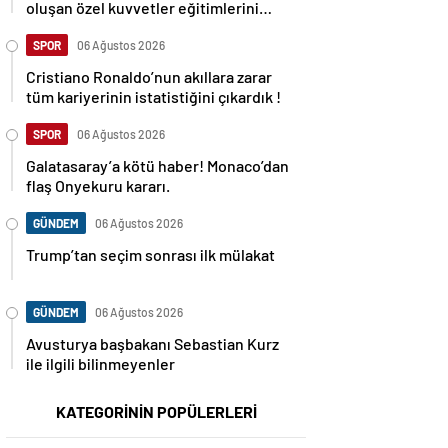
oluşan özel kuvvetler eğitimlerini
başlattı.
SPOR
06 Ağustos 2026
Cristiano Ronaldo’nun akıllara zarar
tüm kariyerinin istatistiğini çıkardık !
SPOR
06 Ağustos 2026
Galatasaray’a kötü haber! Monaco’dan
flaş Onyekuru kararı.
GÜNDEM
06 Ağustos 2026
Trump’tan seçim sonrası ilk mülakat
GÜNDEM
06 Ağustos 2026
Avusturya başbakanı Sebastian Kurz
ile ilgili bilinmeyenler
KATEGORİNİN POPÜLERLERİ