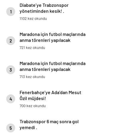
Diabate’ye Trabzonspor
yönetiminden kesik! .
1
1102 kez okundu
Maradona için futbol maçlarında
anma törenleri yapılacak
2
721 kez okundu
Maradona için futbol maçlarında
anma törenleri yapılacak
3
713 kez okundu
Fenerbahçe’ye Ada’dan Mesut
Özil müjdesi!
4
700 kez okundu
Trabzonspor 6 maç sonra gol
yemedi .
5