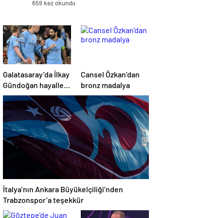
659 kez okundu
Galatasaray’da İlkay
Cansel Özkan’dan
Gündoğan hayalleri
bronz madalya
suya düştü
İtalya’nın Ankara Büyükelçiliği’nden
Trabzonspor’a teşekkür