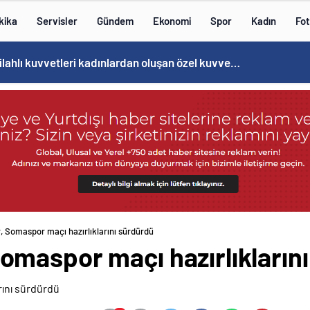
kika
Servisler
Gündem
Ekonomi
Spor
Kadın
Fot
Norweç silahlı kuvvetleri kadınlardan oluşan özel kuvvetler eğitimlerini başlattı.
 Somaspor maçı hazırlıklarını sürdürdü
maspor maçı hazırlıkların