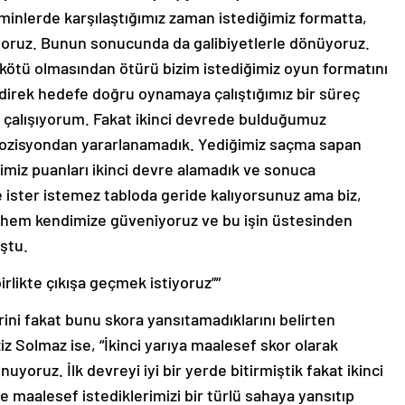
nlerde karşılaştığımız zaman istediğimiz formatta,
yoruz. Bunun sonucunda da galibiyetlerle dönüyoruz.
kötü olmasından ötürü bizim istediğimiz oyun formatını
irek hedefe doğru oynamaya çalıştığımız bir süreç
çalışıyorum. Fakat ikinci devrede bulduğumuz
 pozisyondan yararlanamadık. Yediğimiz saçma sapan
imiz puanları ikinci devre alamadık ve sonuca
ster istemez tabloda geride kalıyorsunuz ama biz,
 hem kendimize güveniyoruz ve bu işin üstesinden
ştu.
rlikte çıkışa geçmek istiyoruz””
erini fakat bunu skora yansıtamadıklarını belirten
Solmaz ise, “İkinci yarıya maalesef skor olarak
oruz. İlk devreyi iyi bir yerde bitirmiştik fakat ikinci
e maalesef istediklerimizi bir türlü sahaya yansıtıp