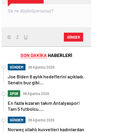
GÖNDER
SON DAKİKA
HABERLERİ
GÜNDEM
06 Ağustos 2026
Joe Biden 6 aylık hedeflerini açıkladı.
Senato buz gibi…
SPOR
06 Ağustos 2026
En fazla kızaran takım Antalyaspor!
Tam 5 futbolcu….
GÜNDEM
06 Ağustos 2026
Norweç silahlı kuvvetleri kadınlardan