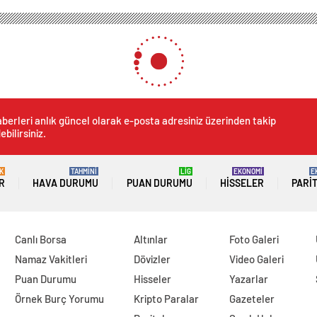
berleri anlık güncel olarak e-posta adresiniz üzerinden takip
ebilirsiniz.
K
TAHMİNİ
LİG
EKONOMİ
E
R
HAVA DURUMU
PUAN DURUMU
HISSELER
PARI
Canlı Borsa
Altınlar
Foto Galeri
Namaz Vakitleri
Dövizler
Video Galeri
Puan Durumu
Hisseler
Yazarlar
Örnek Burç Yorumu
Kripto Paralar
Gazeteler