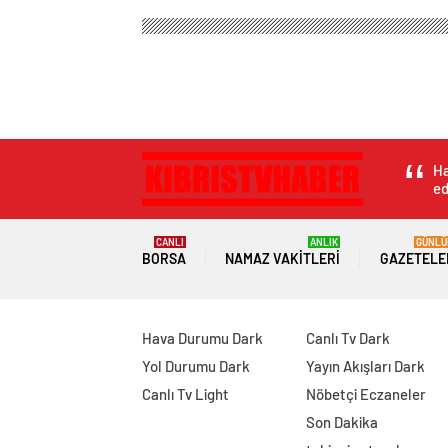
Ha
ed
CANLI
ANLIK
GÜNLÜ
BORSA
NAMAZ VAKITLERI
GAZETELE
Hava Durumu Dark
Canlı Tv Dark
Yol Durumu Dark
Yayın Akışları Dark
Canlı Tv Light
Nöbetçi Eczaneler
Son Dakika