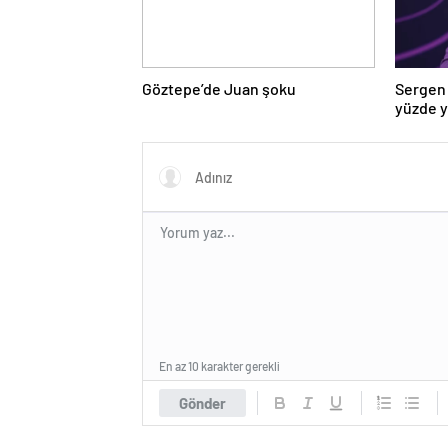
Göztepe’de Juan şoku
Sergen 
yüzde 
En az 10 karakter gerekli
Gönder