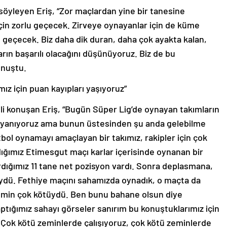
öyleyen Eriş, “Zor maçlardan yine bir tanesine
 için zorlu geçecek. Zirveye oynayanlar için de küme
 geçecek. Biz daha dik duran, daha çok ayakta kalan,
arın başarılı olacağını düşünüyoruz. Biz de bu
onuştu.
z için puan kayıpları yaşıyoruz”
ili konuşan Eriş, “Bugün Süper Lig’de oynayan takımların
ert yanıyoruz ama bunun üstesinden şu anda gelebilme
tbol oynamayı amaçlayan bir takımız, rakipler için çok
dığımız Etimesgut maçı karlar içerisinde oynanan bir
dığımız 11 tane net pozisyon vardı. Sonra deplasmana,
tüydü. Fethiye maçını sahamızda oynadık, o maçta da
emin çok kötüydü. Ben bunu bahane olsun diye
ığımız sahayı görseler sanırım bu konuştuklarımız için
 Çok kötü zeminlerde çalışıyoruz, çok kötü zeminlerde