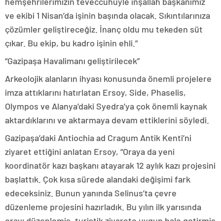
hemşehrilerimizin teveccühüyle inşallah başkanımız
ve ekibi 1 Nisan’da işinin başında olacak. Sıkıntılarınıza
çözümler geliştireceğiz. İnanç oldu mu tekeden süt
çıkar. Bu ekip, bu kadro işinin ehli.”
“Gazipaşa Havalimanı geliştirilecek”
Arkeolojik alanların ihyası konusunda önemli projelere
imza attıklarını hatırlatan Ersoy, Side, Phaselis,
Olympos ve Alanya’daki Syedra’ya çok önemli kaynak
aktardıklarını ve aktarmaya devam ettiklerini söyledi.
Gazipaşa’daki Antiochia ad Cragum Antik Kenti’ni
ziyaret ettiğini anlatan Ersoy, “Oraya da yeni
koordinatör kazı başkanı atayarak 12 aylık kazı projesini
başlattık. Çok kısa sürede alandaki değişimi fark
edeceksiniz. Bunun yanında Selinus’ta çevre
düzenleme projesini hazırladık. Bu yılın ilk yarısında
orayı düzenlemiş, turistik ziyarete uygun hale getirmiş