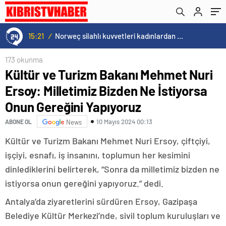
Yapıyoruz
15:21
/
Norweç silahlı kuvvetleri kadınlardan oluşan özel kuvvetler eğitimlerini başlattı.
173 okunma
Kültür ve Turizm Bakanı Mehmet Nuri
Ersoy: Milletimiz Bizden Ne İstiyorsa
Onun Gereğini Yapıyoruz
10 Mayıs 2024 00:13
ABONE OL
News
Kültür ve Turizm Bakanı Mehmet Nuri Ersoy, çiftçiyi,
işçiyi, esnafı, iş insanını, toplumun her kesimini
dinlediklerini belirterek, “Sonra da milletimiz bizden ne
istiyorsa onun gereğini yapıyoruz.” dedi.
Antalya’da ziyaretlerini sürdüren Ersoy, Gazipaşa
Belediye Kültür Merkezi’nde, sivil toplum kuruluşları ve