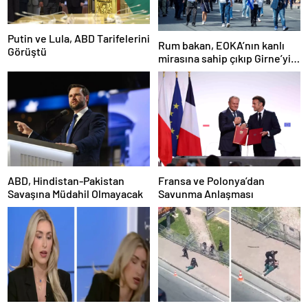
Putin ve Lula, ABD Tarifelerini
Rum bakan, EOKA’nın kanlı
Görüştü
mirasına sahip çıkıp Girne’yi
hedef gösterdi
ABD, Hindistan-Pakistan
Fransa ve Polonya’dan
Savaşına Müdahil Olmayacak
Savunma Anlaşması