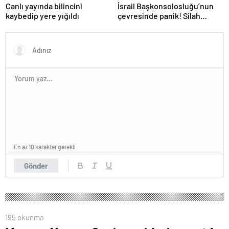
Canlı yayında bilincini
İsrail Başkonsolosluğu’nun
kaybedip yere yığıldı
çevresinde panik! Silah
sesleri duyuldu, valilikten
açıklama geldi
En az 10 karakter gerekli
Gönder
195 okunma