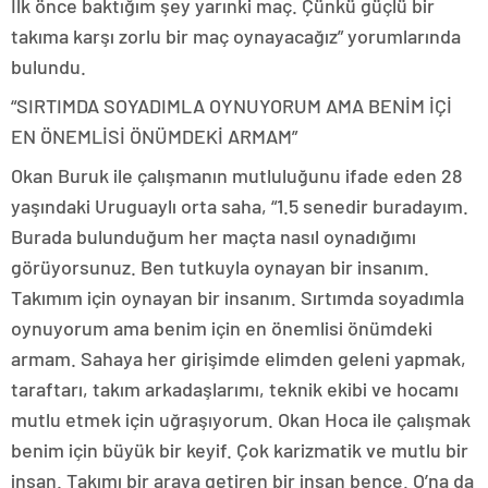
İlk önce baktığım şey yarınki maç. Çünkü güçlü bir
takıma karşı zorlu bir maç oynayacağız” yorumlarında
bulundu.
“SIRTIMDA SOYADIMLA OYNUYORUM AMA BENİM İÇİ
EN ÖNEMLİSİ ÖNÜMDEKİ ARMAM”
Okan Buruk ile çalışmanın mutluluğunu ifade eden 28
yaşındaki Uruguaylı orta saha, “1.5 senedir buradayım.
Burada bulunduğum her maçta nasıl oynadığımı
görüyorsunuz. Ben tutkuyla oynayan bir insanım.
Takımım için oynayan bir insanım. Sırtımda soyadımla
oynuyorum ama benim için en önemlisi önümdeki
armam. Sahaya her girişimde elimden geleni yapmak,
taraftarı, takım arkadaşlarımı, teknik ekibi ve hocamı
mutlu etmek için uğraşıyorum. Okan Hoca ile çalışmak
benim için büyük bir keyif. Çok karizmatik ve mutlu bir
insan. Takımı bir araya getiren bir insan bence. O’na da