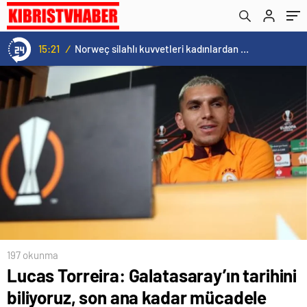
istiyoruz
15:20
/
Cristiano Ronaldo’nun akıllara zarar tüm kariyerinin istatistiğini çıkardık !
197 okunma
Lucas Torreira: Galatasaray’ın tarihini
biliyoruz, son ana kadar mücadele