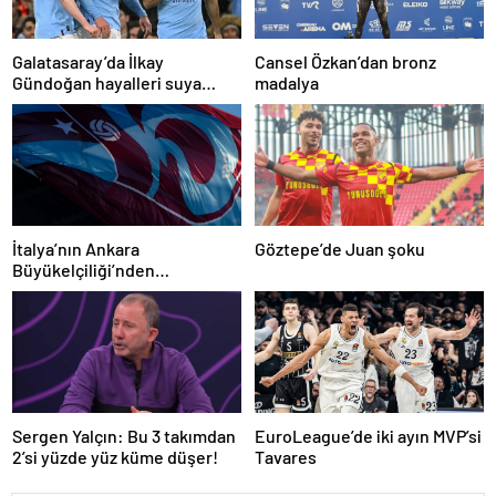
Galatasaray’da İlkay
Cansel Özkan’dan bronz
Gündoğan hayalleri suya
madalya
düştü
İtalya’nın Ankara
Göztepe’de Juan şoku
Büyükelçiliği’nden
Trabzonspor’a teşekkür
Sergen Yalçın: Bu 3 takımdan
EuroLeague’de iki ayın MVP’si
2’si yüzde yüz küme düşer!
Tavares