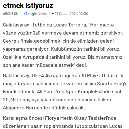
etmek istiyoruz
17 Şubat 2024 00:30
ABONE OL
News
Galatasaraylı futbolcu Lucas Torreira, “Her maçta
yüzde yüzümüzü vermeye devam etmemiz gerekiyor.
Çeyrek finale geçebilmek için de elimizden geleni
yapmamız gerekiyor. Kulübümüzün tarihini biliyoruz.
Özellikle Avrupa’daki tarihini biliyoruz. Bizim amacımız
son ana kadar mücadele etmek” dedi.
Galatasaray, UEFA Avrupa Ligi Son 16 Play-Off Turu ilk
maçında yarın sahasında Çekya temsilcisi Sparta Prag’ı
konuk edecek. Ali Sami Yen Spor Kompleksi’nde saat
20.45’te başlayacak mücadelede İspanyol hakem
Alejandro Hernandez düdük çalacak.
Karşılaşma öncesi Florya Metin Oktay Tesisleri’nde
düzenlenen basın toplantısında futbolculardan Lucas