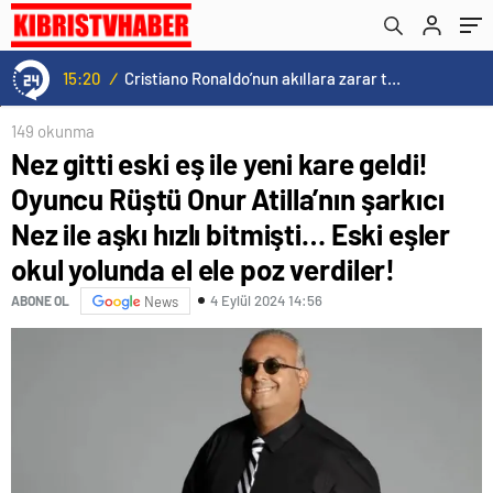
bitmişti… Eski eşler okul yolunda el ele poz
verdiler!
15:20
/
Cristiano Ronaldo’nun akıllara zarar tüm kariyerinin istatistiğini çıkardık !
149 okunma
Nez gitti eski eş ile yeni kare geldi!
Oyuncu Rüştü Onur Atilla’nın şarkıcı
Nez ile aşkı hızlı bitmişti… Eski eşler
okul yolunda el ele poz verdiler!
4 Eylül 2024 14:56
ABONE OL
News