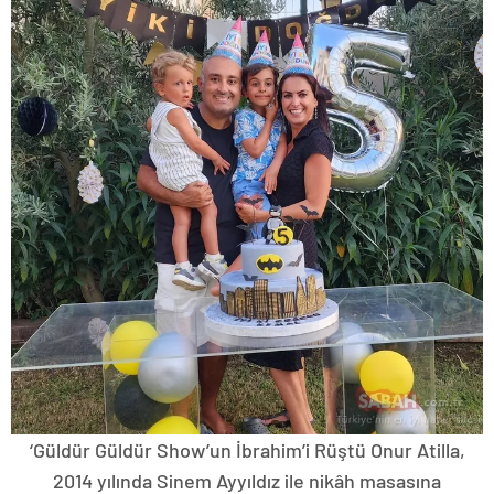
‘Güldür Güldür Show’un İbrahim’i Rüştü Onur Atilla,
2014 yılında Sinem Ayyıldız ile nikâh masasına