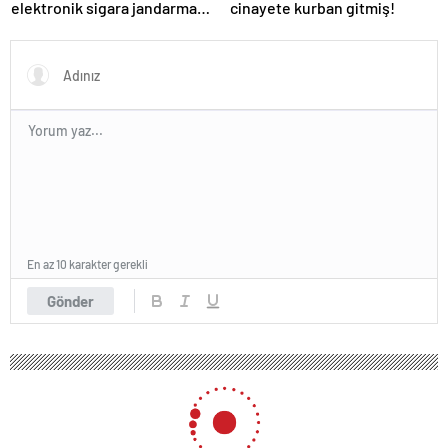
elektronik sigara jandarma
cinayete kurban gitmiş!
denetimine takıldı!
En az 10 karakter gerekli
Gönder