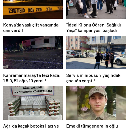
Konya’da yaşlı çift yangında
“İdeal Kilonu Öğren, Sağlıklı
can verdi!
Yaşa” kampanyası başladı
Kahramanmaraş’ta feci kaza:
Servis minibüsü 7 yaşındaki
1 ölü, 5’i ağır, 19 yaralı!
çocuğa çarptı!
Ağrı’da kaçak botoks ilacı ve
Emekli tümgeneralin oğlu