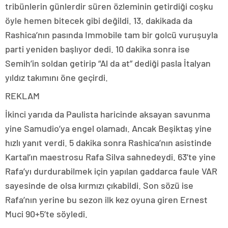
tribünlerin günlerdir süren özleminin getirdiği coşku
öyle hemen bitecek gibi değildi. 13. dakikada da
Rashica’nın pasında Immobile tam bir golcü vuruşuyla
parti yeniden başlıyor dedi. 10 dakika sonra ise
Semih’in soldan getirip “Al da at” dediği pasla İtalyan
yıldız takımını öne geçirdi.
REKLAM
İkinci yarıda da Paulista haricinde aksayan savunma
yine Samudio’ya engel olamadı. Ancak Beşiktaş yine
hızlı yanıt verdi. 5 dakika sonra Rashica’nın asistinde
Kartal’ın maestrosu Rafa Silva sahnedeydi. 63’te yine
Rafa’yı durdurabilmek için yapılan gaddarca faule VAR
sayesinde de olsa kırmızı çıkabildi. Son sözü ise
Rafa’nın yerine bu sezon ilk kez oyuna giren Ernest
Muci 90+5’te söyledi.