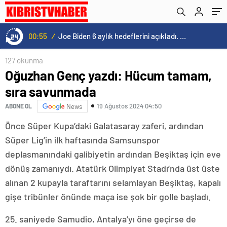
00:55
/
Joe Biden 6 aylık hedeflerini açıkladı. Senato buz gibi…
127 okunma
Oğuzhan Genç yazdı: Hücum tamam,
sıra savunmada
19 Ağustos 2024 04:50
ABONE OL
News
Önce Süper Kupa’daki Galatasaray zaferi, ardından
Süper Lig’in ilk haftasında Samsunspor
deplasmanındaki galibiyetin ardından Beşiktaş için eve
dönüş zamanıydı. Atatürk Olimpiyat Stadı’nda üst üste
alınan 2 kupayla taraftarını selamlayan Beşiktaş, kapalı
gişe tribünler önünde maça ise şok bir golle başladı.
25. saniyede Samudio, Antalya’yı öne geçirse de