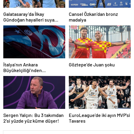
Galatasaray’da İlkay
Cansel Özkan’dan bronz
Gündoğan hayalleri suya
madalya
düştü
İtalya’nın Ankara
Göztepe’de Juan şoku
Büyükelçiliği’nden
Trabzonspor’a teşekkür
Sergen Yalçın: Bu 3 takımdan
EuroLeague’de iki ayın MVP’si
2’si yüzde yüz küme düşer!
Tavares