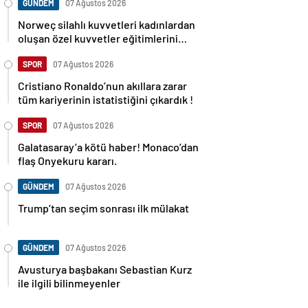
GÜNDEM
07 Ağustos 2026
Norweç silahlı kuvvetleri kadınlardan
oluşan özel kuvvetler eğitimlerini
başlattı.
SPOR
07 Ağustos 2026
Cristiano Ronaldo’nun akıllara zarar
tüm kariyerinin istatistiğini çıkardık !
SPOR
07 Ağustos 2026
Galatasaray’a kötü haber! Monaco’dan
flaş Onyekuru kararı.
GÜNDEM
07 Ağustos 2026
Trump’tan seçim sonrası ilk mülakat
GÜNDEM
07 Ağustos 2026
Avusturya başbakanı Sebastian Kurz
ile ilgili bilinmeyenler