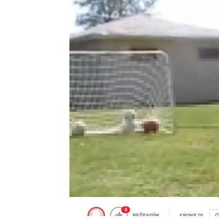
0
BEĞENDİM
ABONE OL