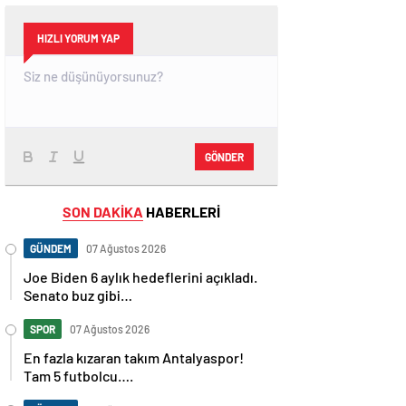
HIZLI YORUM YAP
GÖNDER
SON DAKİKA
HABERLERİ
GÜNDEM
07 Ağustos 2026
Joe Biden 6 aylık hedeflerini açıkladı.
Senato buz gibi…
SPOR
07 Ağustos 2026
En fazla kızaran takım Antalyaspor!
Tam 5 futbolcu….