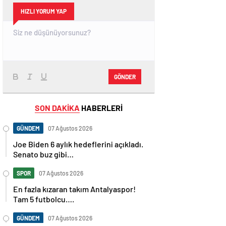
HIZLI YORUM YAP
GÖNDER
SON DAKİKA
HABERLERİ
GÜNDEM
07 Ağustos 2026
Joe Biden 6 aylık hedeflerini açıkladı.
Senato buz gibi…
SPOR
07 Ağustos 2026
En fazla kızaran takım Antalyaspor!
Tam 5 futbolcu….
GÜNDEM
07 Ağustos 2026