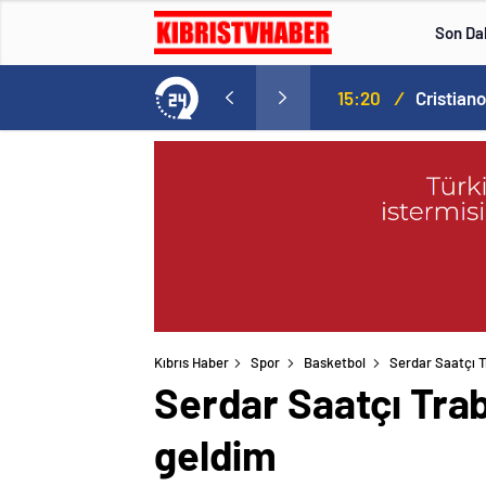
Son Da
Norweç silahlı kuvvetleri kadınlardan oluşan özel kuvvetler eğitimlerini başlattı.
15:20
/
Kıbrıs Haber
Spor
Basketbol
Serdar Saatçı T
Serdar Saatçı Trab
geldim