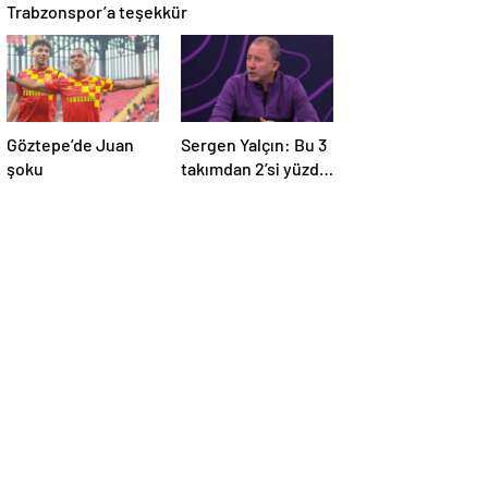
Trabzonspor’a teşekkür
Göztepe’de Juan
Sergen Yalçın: Bu 3
şoku
takımdan 2’si yüzde
yüz küme düşer!