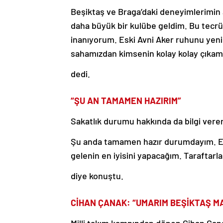
Beşiktaş ve Braga’daki deneyimlerimin
daha büyük bir kulübe geldim. Bu tecr
inanıyorum. Eski Avni Aker ruhunu yenid
sahamızdan kimsenin kolay kolay çıkam
dedi.
“ŞU AN TAMAMEN HAZIRIM”
Sakatlık durumu hakkında da bilgi ver
Şu anda tamamen hazır durumdayım. E
gelenin en iyisini yapacağım. Taraftarl
diye konuştu.
CİHAN ÇANAK: “UMARIM BEŞİKTAŞ MA
Milli takım kampından dönen Cihan Çana