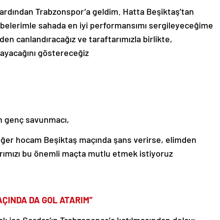
 ardından Trabzonspor’a geldim. Hatta Beşiktaş’tan
übelerimle sahada en iyi performansımı sergileyeceğime
en canlandıracağız ve taraftarımızla birlikte,
ayacağını göstereceğiz
en genç savunmacı,
ğer hocam Beşiktaş maçında şans verirse, elimden
arımızı bu önemli maçta mutlu etmek istiyoruz
ÇINDA DA GOL ATARIM”
k ise Serdar’ın Trabzonspor’a katılmasından dolayı