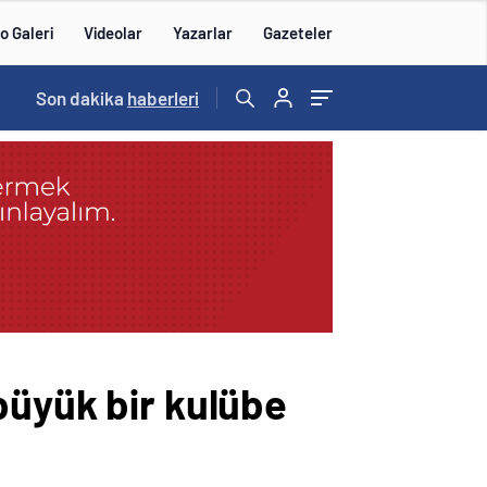
o Galeri
Videolar
Yazarlar
Gazeteler
14:57
Son dakika
/
haberleri
büyük bir kulübe