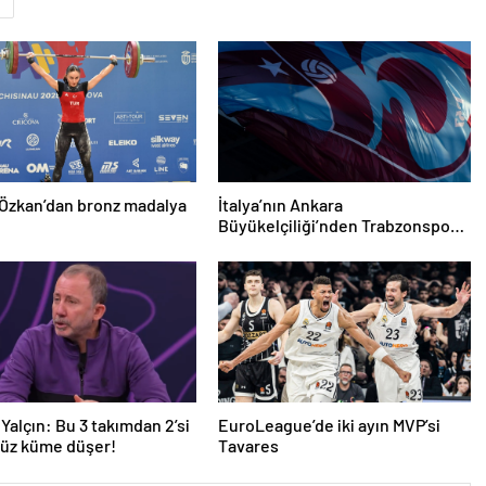
Özkan’dan bronz madalya
İtalya’nın Ankara
Büyükelçiliği’nden Trabzonspor’a
teşekkür
Yalçın: Bu 3 takımdan 2’si
EuroLeague’de iki ayın MVP’si
yüz küme düşer!
Tavares