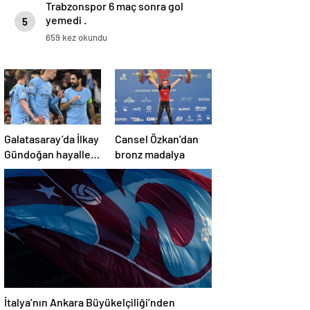
Trabzonspor 6 maç sonra gol
yemedi .
5
659 kez okundu
Galatasaray’da İlkay
Cansel Özkan’dan
Gündoğan hayalleri
bronz madalya
suya düştü
İtalya’nın Ankara Büyükelçiliği’nden