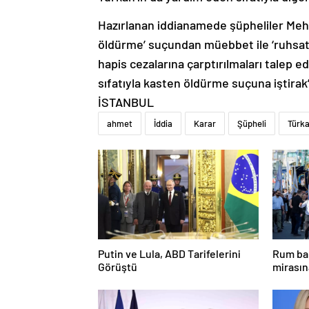
Hazırlanan iddianamede şüpheliler Meh
öldürme’ suçundan müebbet ile ‘ruhsats
hapis cezalarına çarptırılmaları talep e
sıfatıyla kasten öldürme suçuna iştirak’
İSTANBUL
ahmet
İddia
Karar
Şüpheli
Türk
Putin ve Lula, ABD Tarifelerini
Rum bak
Görüştü
mirasın
hedef g