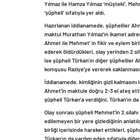
Yılmaz ile Hamza Yılmaz ‘müşteki’, Me
‘şüpheli’ sıfatıyla yer aldı.
Hazırlanan iddianamede, şüpheliler Ah
maktul Murathan Yılmaz’ın ikamet adre
Ahmet ile Mehmet’ in fikir ve eylem bir
ederek öldürdükleri, olay yerinden 2 si
ise şüpheli Türkan’ın diğer şüpheliler 
komşusu Raziye’ye vererek saklanmasını 
İddianamede, kimliğinin gizli kalmasını 
Ahmet’in maktule doğru 2-3 el ateş etti
şüpheli Türkan’a verdiğini, Türkan’ın da
Olay sonrası şüpheli Mehmet’in 2.silahı
edilemeyen bir yere gizlediğinin anlatıl
birliği içerisinde hareket ettikleri, şü
Türkan’ın da yardım eden sıfatıyla diğer