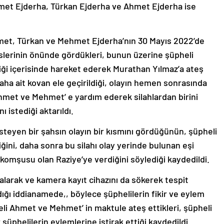
hmet Ejderha, Türkan Ejderha ve Ahmet Ejderha ise
met, Türkan ve Mehmet Ejderha’nın 30 Mayıs 2022’de
slerinin önünde gördükleri, bunun üzerine şüpheli
liği içerisinde hareket ederek Murathan Yılmaz’a ateş
laha ait kovan ele geçirildiği, olayın hemen sonrasında
Ahmet ve Mehmet’ e yardım ederek silahlardan birini
istediği aktarıldı.
isteyen bir şahsın olayın bir kısmını gördüğünün, şüpheli
ğini, daha sonra bu silahı olay yerinde bulunan eşi
 komşusu olan Raziye’ye verdiğini söylediği kaydedildi.
 alarak ve kamera kayıt cihazını da sökerek tespit
dığı iddianamede,, böylece şüphelilerin fikir ve eylem
pheli Ahmet ve Mehmet’ in maktule ateş ettikleri, şüpheli
 şüphelilerin eylemlerine iştirak ettiği kaydedildi.