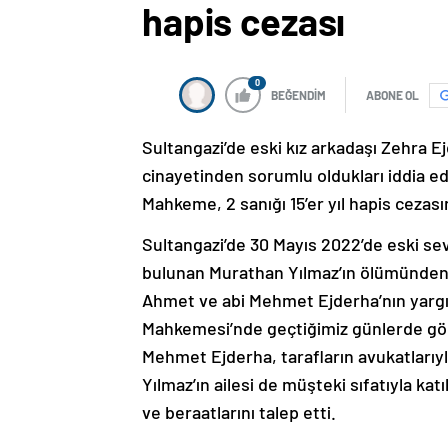
hapis cezası
0
BEĞENDİM
ABONE OL
Sultangazi’de eski kız arkadaşı Zehra 
cinayetinden sorumlu oldukları iddia edi
Mahkeme, 2 sanığı 15’er yıl hapis cezas
Sultangazi’de 30 Mayıs 2022’de eski sev
bulunan Murathan Yılmaz’ın ölümünden 
Ahmet ve abi Mehmet Ejderha’nın yargıl
Mahkemesi’nde geçtiğimiz günlerde gö
Mehmet Ejderha, tarafların avukatlarıy
Yılmaz’ın ailesi de müşteki sıfatıyla kat
ve beraatlarını talep etti.