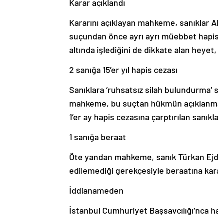
Karar açıklandı
Kararını açıklayan mahkeme, sanıklar A
suçundan önce ayrı ayrı müebbet hapis c
altında işlediğini de dikkate alan heyet,
2 sanığa 15’er yıl hapis cezası
Sanıklara ‘ruhsatsız silah bulundurma’ 
mahkeme, bu suçtan hükmün açıklanmasın
1’er ay hapis cezasına çarptırılan sanıkl
1 sanığa beraat
Öte yandan mahkeme, sanık Türkan Ejderh
edilemediği gerekçesiyle beraatına kara
İddianameden
İstanbul Cumhuriyet Başsavcılığı’nca h