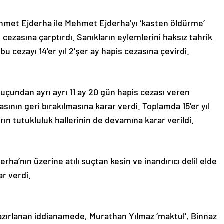
hmet Ejderha ile Mehmet Ejderha’yı ‘kasten öldürme’
ezasına çarptırdı. Sanıkların eylemlerini haksız tahrik
 bu cezayı 14’er yıl 2’şer ay hapis cezasına çevirdi.
suçundan ayrı ayrı 11 ay 20 gün hapis cezası veren
ın geri bırakılmasına karar verdi. Toplamda 15’er yıl
arın tutukluluk hallerinin de devamına karar verildi.
a’nın üzerine atılı suçtan kesin ve inandırıcı delil elde
r verdi.
azırlanan iddianamede, Murathan Yılmaz ‘maktul’, Binnaz