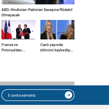
ABD, Hindistan-Pakistan Savaşına Müdahil
Olmayacak
Fransa ve
Canlı yayında
Polonya’dan
bilincini kaybedip
Savunma Anlaşması
yere yığıldı