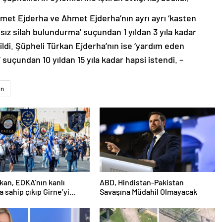
met Ejderha ve Ahmet Ejderha’nın ayrı ayrı ‘kasten
ız silah bulundurma’ suçundan 1 yıldan 3 yıla kadar
dildi. Şüpheli Türkan Ejderha’nın ise ‘yardım eden
 suçundan 10 yıldan 15 yıla kadar hapsi istendi. –
an
an, EOKA’nın kanlı
ABD, Hindistan-Pakistan
a sahip çıkıp Girne’yi
Savaşına Müdahil Olmayacak
österdi