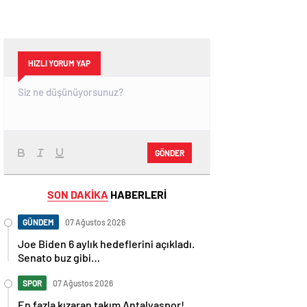
HIZLI YORUM YAP
GÖNDER
SON DAKİKA
HABERLERİ
GÜNDEM
07 Ağustos 2026
Joe Biden 6 aylık hedeflerini açıkladı.
Senato buz gibi…
SPOR
07 Ağustos 2026
En fazla kızaran takım Antalyaspor!