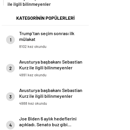
ile ilgili bilinmeyenler
KATEGORİNİN POPÜLERLERİ
Trump’tan seçim sonrası ilk
mülakat
1
8102 kez okundu
Avusturya başbakanı Sebastian
Kurz ile ilgili bilinmeyenler
2
4991 kez okundu
Avusturya başbakanı Sebastian
Kurz ile ilgili bilinmeyenler
3
4988 kez okundu
Joe Biden 6 aylık hedeflerini
açıkladı. Senato buz gibi…
4