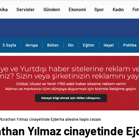
kika
Servisler
Gündem
Ekonomi
Spor
Kadın
Fot
3.Sayfa
Avrupa
Bülten
Din
Eğitim
Hayat
Politika
Murathan Yılmaz cinayetinde Ejderha ailesine hapis cezası
than Yılmaz cinayetinde Ej