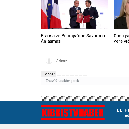
Fransa ve Polonya’dan Savunma
Canlı y
Anlaşması
yere yığ
Gönder
En az 10 karakter gerekli
Ha
ed