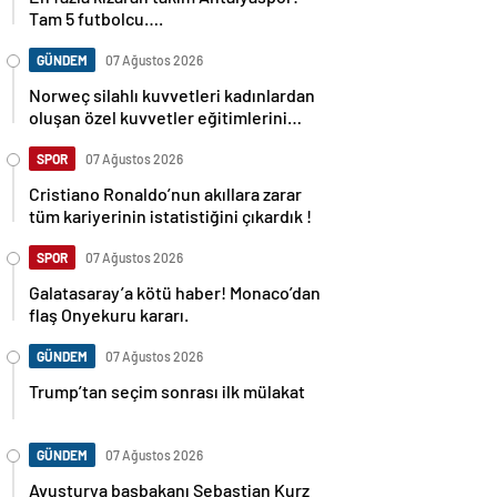
Tam 5 futbolcu….
GÜNDEM
07 Ağustos 2026
Norweç silahlı kuvvetleri kadınlardan
oluşan özel kuvvetler eğitimlerini
başlattı.
SPOR
07 Ağustos 2026
Cristiano Ronaldo’nun akıllara zarar
tüm kariyerinin istatistiğini çıkardık !
SPOR
07 Ağustos 2026
Galatasaray’a kötü haber! Monaco’dan
flaş Onyekuru kararı.
GÜNDEM
07 Ağustos 2026
Trump’tan seçim sonrası ilk mülakat
GÜNDEM
07 Ağustos 2026
Avusturya başbakanı Sebastian Kurz