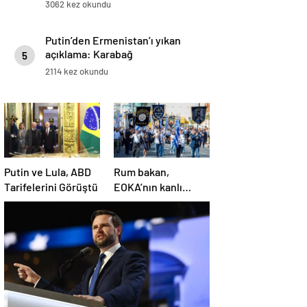
3062 kez okundu
Putin’den Ermenistan’ı yıkan
açıklama: Karabağ
5
Azerbaycan’ın ayrılmaz bir
2114 kez okundu
parçasıdır!
Putin ve Lula, ABD
Rum bakan,
Tarifelerini Görüştü
EOKA’nın kanlı
mirasına sahip çıkıp
Girne’yi hedef
gösterdi