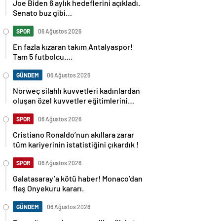
Joe Biden 6 aylık hedeflerini açıkladı.
Senato buz gibi…
SPOR
06 Ağustos 2026
En fazla kızaran takım Antalyaspor!
Tam 5 futbolcu….
GÜNDEM
06 Ağustos 2026
Norweç silahlı kuvvetleri kadınlardan
oluşan özel kuvvetler eğitimlerini
başlattı.
SPOR
06 Ağustos 2026
Cristiano Ronaldo’nun akıllara zarar
tüm kariyerinin istatistiğini çıkardık !
SPOR
06 Ağustos 2026
Galatasaray’a kötü haber! Monaco’dan
flaş Onyekuru kararı.
GÜNDEM
06 Ağustos 2026