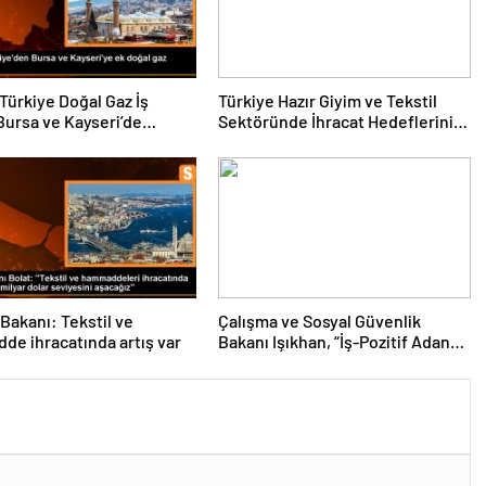
ürkiye Doğal Gaz İş
Türkiye Hazır Giyim ve Tekstil
 Bursa ve Kayseri’de
Sektöründe İhracat Hedeflerini
 Uzunluğunu Artıracak
Açıkladı
 Bakanı: Tekstil ve
Çalışma ve Sosyal Güvenlik
e ihracatında artış var
Bakanı Işıkhan, “İş-Pozitif Adana
Tanıtım Programı”nda konuştu
Açıklaması