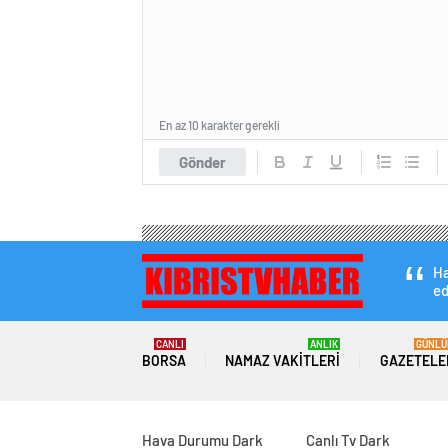
En az 10 karakter gerekli
Gönder
Ha
ed
CANLI
ANLIK
GÜNLÜ
BORSA
NAMAZ VAKITLERI
GAZETELE
Hava Durumu Dark
Canlı Tv Dark