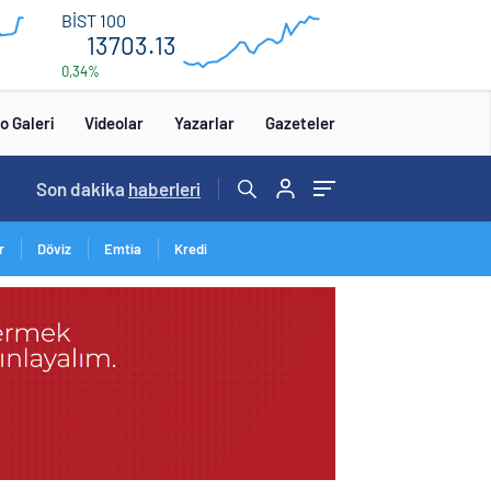
13
BİST 100
720
13703.13
0,34%
13
560
0:00
12:00
o Galeri
Videolar
Yazarlar
Gazeteler
14:57
Son dakika
/
haberleri
r
Döviz
Emtia
Kredi