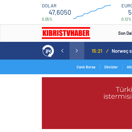
47.7
DOLAR
EUR
47,6050
5
0.05%
0.12%
46.5
00:00
00:00
Son Da
Norweç silahlı kuvvetleri kadınlardan oluşan özel kuvvetler eğitimlerini başlattı.
15:20
/
Canlı Borsa
Dövizler
Alt