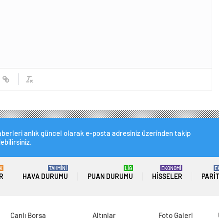
berleri anlık güncel olarak e-posta adresiniz üzerinden takip
ebilirsiniz.
K
TAHMİNİ
LİG
EKONOMİ
E
R
HAVA DURUMU
PUAN DURUMU
HISSELER
PARI
Canlı Borsa
Altınlar
Foto Galeri