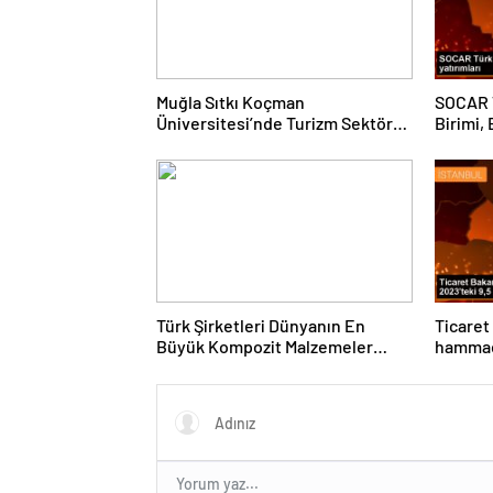
Muğla Sıtkı Koçman
SOCAR T
Üniversitesi’nde Turizm Sektörü
Birimi,
ve Öğrenciler Buluştu
Şebeke
Türk Şirketleri Dünyanın En
Ticaret
Büyük Kompozit Malzemeler
hammadd
Fuarında