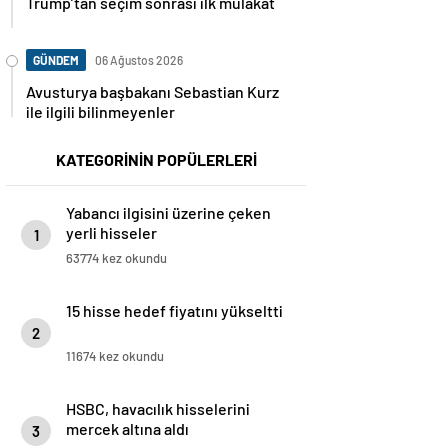
Trump’tan seçim sonrası ilk mülakat
GÜNDEM
06 Ağustos 2026
Avusturya başbakanı Sebastian Kurz
ile ilgili bilinmeyenler
KATEGORİNİN POPÜLERLERİ
Yabancı ilgisini üzerine çeken
yerli hisseler
1
63774 kez okundu
15 hisse hedef fiyatını yükseltti
2
11674 kez okundu
HSBC, havacılık hisselerini
mercek altına aldı
3