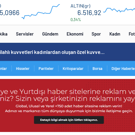
55.2
6600
O
ALTIN(gr)
5,0966
6.516,92
0,34%
52.8
5400
00:00
00:00
00:00
0
kika
Servisler
Gündem
Ekonomi
Spor
Kadın
Fot
Cristiano Ronaldo’nun akıllara zarar tüm kariyerinin istatistiğini çıkardık !
ınlar
Hisseler
Pariteler
Kritoparalar
Borsa
Diğer Haberle