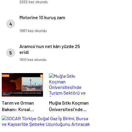
2032 kez okundu
Motorine 10 kuruş zam
4
1987 kez okundu
Aramco’nun net kârı yüzde 25
eridi
5
1910 kez okundu
Tarım ve Orman
Muğla Sıtkı Koçman
Bakanı: Kırsal
Üniversitesi’nde
kalkınmada
Turizm Sektörü ve
gençlere ve
Öğrenciler Buluştu
kadınlara pozitif