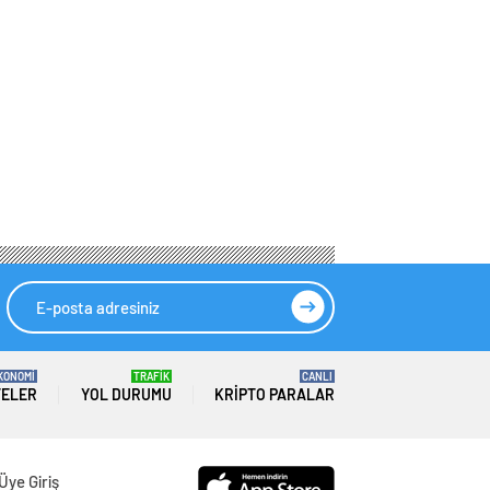
KONOMİ
TRAFİK
CANLI
TELER
YOL DURUMU
KRIPTO PARALAR
Üye Giriş