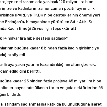
projeye reel rakamlarla yaklaşık 120 milyar lira hibe
imize ve kadınlarımıza her zaman pozitif ayrımcılık
içerisinde IPARD ve TKDK hibe desteklerinin önemli yeri
ne Erdoğan’a, himayesinde yürütülen Sıfır Atık, Su
rımda Kadın Emeği Zirvesi için teşekkür etti.
k 14 milyar lira hibe desteği sağladık”
arının bugüne kadar 6 binden fazla kadın girişimciye
adığını söyledi.
r liraya yakın yatırım kazandırıldığının altını çizerek,
dam edildiğini belirtti.
ugüne kadar 25 binden fazla projeye 45 milyar lira hibe
u hibeler sayesinde ülkenin tarım ve gıda sektörlerine 95
ını bildirdi.
azla istihdam sağlanmasına katkıda bulunulduğuna işaret