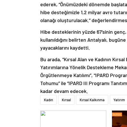
ederek, “Önümüzdeki dönemde başlataca
hibe desteğimizle 1,2 milyar avro tutarı
olanağı oluşturulacak.” değerlendirme
Hibe desteklerinin yüzde 67’sinin genç,
kullanıldığını belirten Antalyalı, bugüne
yayacaklarını kaydetti.
Bu arada, “Kırsal Alan ve Kadının Kırsal
Yatırımlarına Yönelik Destekleme Mekani
Örgütlenmeye Katılımı”, “IPARD Programı
Tohumu” ile “IPARD III Programı Tanıtım
kadar devam edecek.
Kadın
Kırsal
Kırsal Kalkınma
Yatırım