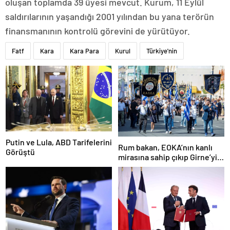
oluşan toplamda 39 üyesi mevcut. Kurum, 11 Eylül
saldırılarının yaşandığı 2001 yılından bu yana terörün
finansmanının kontrolü görevini de yürütüyor.
Fatf
Kara
Kara Para
Kurul
Türkiye'nin
Putin ve Lula, ABD Tarifelerini
Rum bakan, EOKA’nın kanlı
Görüştü
mirasına sahip çıkıp Girne’yi
hedef gösterdi