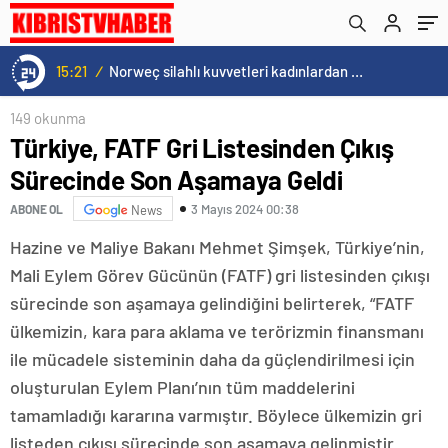
15:21
/
Norweç silahlı kuvvetleri kadınlardan oluşan özel kuvvetler eğitimlerini başlattı.
149 okunma
Türkiye, FATF Gri Listesinden Çıkış
Sürecinde Son Aşamaya Geldi
3 Mayıs 2024 00:38
ABONE OL
News
Hazine ve Maliye Bakanı Mehmet Şimşek, Türkiye’nin,
Mali Eylem Görev Gücünün (FATF) gri listesinden çıkışı
sürecinde son aşamaya gelindiğini belirterek, “FATF
ülkemizin, kara para aklama ve terörizmin finansmanı
ile mücadele sisteminin daha da güçlendirilmesi için
oluşturulan Eylem Planı’nın tüm maddelerini
tamamladığı kararına varmıştır. Böylece ülkemizin gri
listeden çıkışı sürecinde son aşamaya gelinmiştir.