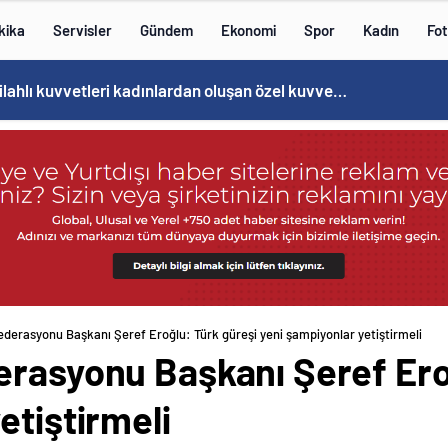
kika
Servisler
Gündem
Ekonomi
Spor
Kadın
Fot
Norweç silahlı kuvvetleri kadınlardan oluşan özel kuvvetler eğitimlerini başlattı.
ederasyonu Başkanı Şeref Eroğlu: Türk güreşi yeni şampiyonlar yetiştirmeli
erasyonu Başkanı Şeref Ero
etiştirmeli