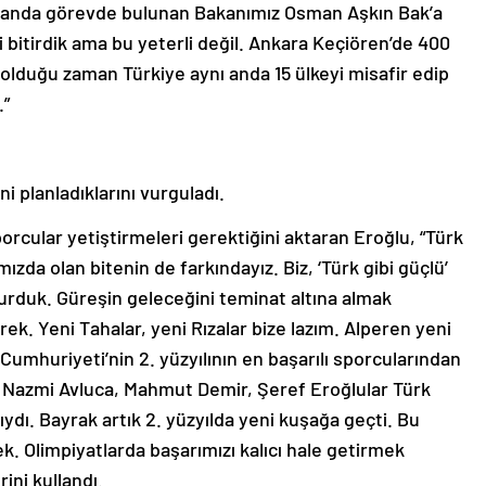
 anda görevde bulunan Bakanımız Osman Aşkın Bak’a
i bitirdik ama bu yeterli değil. Ankara Keçiören’de 400
u olduğu zaman Türkiye aynı anda 15 ülkeyi misafir edip
.”
i planladıklarını vurguladı.
porcular yetiştirmeleri gerektiğini aktaran Eroğlu, “Türk
ızda olan bitenin de farkındayız. Biz, ‘Türk gibi güçlü’
rduk. Güreşin geleceğini teminat altına almak
ek. Yeni Tahalar, yeni Rızalar bize lazım. Alperen yeni
Cumhuriyeti’nin 2. yüzyılının en başarılı sporcularından
, Nazmi Avluca, Mahmut Demir, Şeref Eroğlular Türk
ıydı. Bayrak artık 2. yüzyılda yeni kuşağa geçti. Bu
ek. Olimpiyatlarda başarımızı kalıcı hale getirmek
ini kullandı.