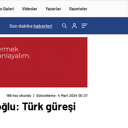
o Galeri
Videolar
Yazarlar
Gazeteler
15:20
Son dakika
/
haberleri
186 kez okundu
|
Güncelleme: 4 Mart 2024 00:27
ğlu: Türk güreşi