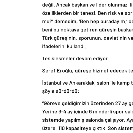
değil. Ancak başkan ve lider olunmaz, li
özelliklerden bir tanesi. Ben risk ve s
mu?’ demedim, ‘Ben hep buradayım.’ d
beni bu noktaya getiren güreşin başkan
Türk güreşinin, sporunun, devletinin 
ifadelerini kullandı.
Tesisleşmeler devam ediyor
Şeref Eroğlu, güreşe hizmet edecek tesis
İstanbul ve Ankara’daki salon ile kamp t
şöyle sürdürdü:
“Göreve geldiğimizin üzerinden 27 ay geç
Yerine 3-4 ay içinde 6 minderli spor sa
sistemde yapılmış salonda çalışıyor. A
üzere. 110 kapasiteye çıktık. Son siste