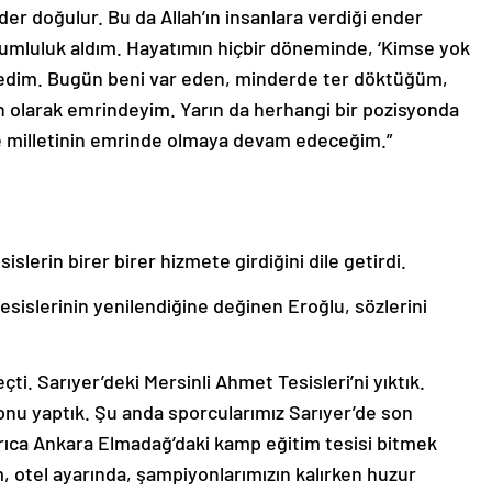
der doğulur. Bu da Allah’ın insanlara verdiği ender
orumluluk aldım. Hayatımın hiçbir döneminde, ‘Kimse yok
edim. Bugün beni var eden, minderde ter döktüğüm,
 olarak emrindeyim. Yarın da herhangi bir pozisyonda
ve milletinin emrinde olmaya devam edeceğim.”
lerin birer birer hizmete girdiğini dile getirdi.
esislerinin yenilendiğine değinen Eroğlu, sözlerini
ti. Sarıyer’deki Mersinli Ahmet Tesisleri’ni yıktık.
lonu yaptık. Şu anda sporcularımız Sarıyer’de son
yrıca Ankara Elmadağ’daki kamp eğitim tesisi bitmek
m, otel ayarında, şampiyonlarımızın kalırken huzur