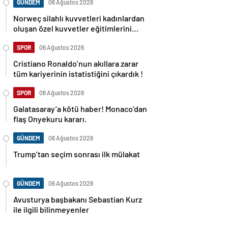
GÜNDEM
06 Ağustos 2026
Norweç silahlı kuvvetleri kadınlardan
oluşan özel kuvvetler eğitimlerini
başlattı.
SPOR
06 Ağustos 2026
Cristiano Ronaldo’nun akıllara zarar
tüm kariyerinin istatistiğini çıkardık !
SPOR
06 Ağustos 2026
Galatasaray’a kötü haber! Monaco’dan
flaş Onyekuru kararı.
GÜNDEM
06 Ağustos 2026
Trump’tan seçim sonrası ilk mülakat
GÜNDEM
06 Ağustos 2026
Avusturya başbakanı Sebastian Kurz
ile ilgili bilinmeyenler