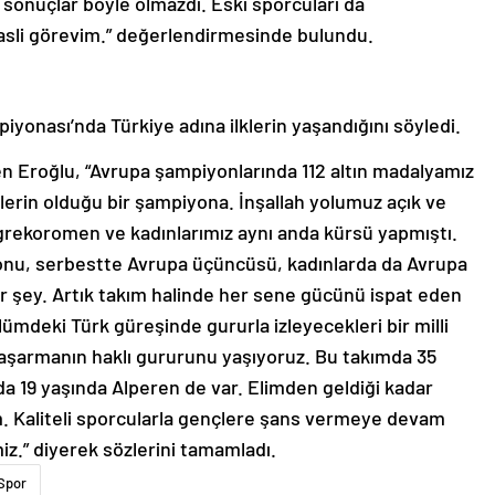
u sonuçlar böyle olmazdı. Eski sporcuları da
sli görevim.” değerlendirmesinde bulundu.
onası’nda Türkiye adına ilklerin yaşandığını söyledi.
nen Eroğlu, “Avrupa şampiyonlarında 112 altın madalyamız
klerin olduğu bir şampiyona. İnşallah yolumuz açık ve
grekoromen ve kadınlarımız aynı anda kürsü yapmıştı.
u, serbestte Avrupa üçüncüsü, kadınlarda da Avrupa
bir şey. Artık takım halinde her sene gücünü ispat eden
lümdeki Türk güreşinde gururla izleyecekleri bir milli
şarmanın haklı gururunu yaşıyoruz. Bu takımda 35
a 19 yaşında Alperen de var. Elimden geldiği kadar
m. Kaliteli sporcularla gençlere şans vermeye devam
z.” diyerek sözlerini tamamladı.
Spor