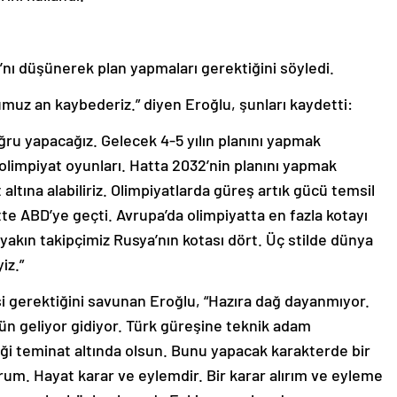
’nı düşünerek plan yapmaları gerektiğini söyledi.
muz an kaybederiz.” diyen Eroğlu, şunları kaydetti:
ğru yapacağız. Gelecek 4-5 yılın planını yapmak
olimpiyat oyunları. Hatta 2032’nin planını yapmak
ltına alabiliriz. Olimpiyatlarda güreş artık gücü temsil
e ABD’ye geçti. Avrupa’da olimpiyatta en fazla kotayı
 yakın takipçimiz Rusya’nın kotası dört. Üç stilde dünya
iz.”
 gerektiğini savunan Eroğlu, “Hazıra dağ dayanmıyor.
ün geliyor gidiyor. Türk güreşine teknik adam
eği teminat altında olsun. Bunu yapacak karakterde bir
m. Hayat karar ve eylemdir. Bir karar alırım ve eyleme