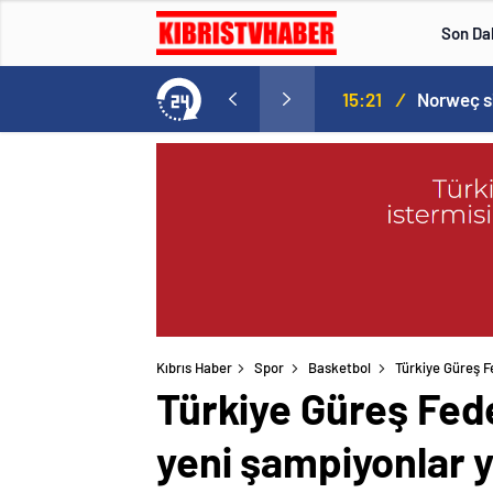
Son Da
aspor! Tam 5 futbolcu….
15:21
/
Kıbrıs Haber
Spor
Basketbol
Türkiye Güreş F
Türkiye Güreş Fed
yeni şampiyonlar y