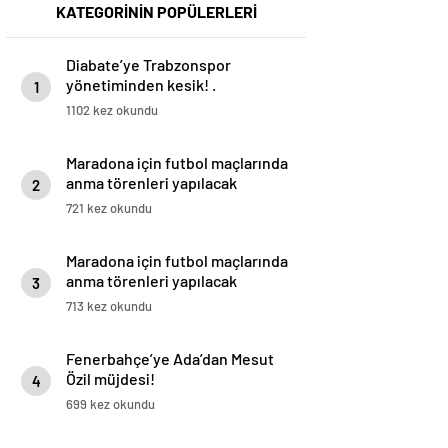
KATEGORİNİN POPÜLERLERİ
Diabate’ye Trabzonspor
yönetiminden kesik! .
1
1102 kez okundu
Maradona için futbol maçlarında
anma törenleri yapılacak
2
721 kez okundu
Maradona için futbol maçlarında
anma törenleri yapılacak
3
713 kez okundu
Fenerbahçe’ye Ada’dan Mesut
Özil müjdesi!
4
699 kez okundu