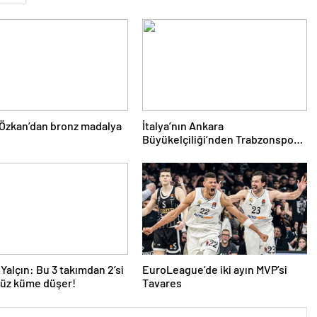
Özkan’dan bronz madalya
İtalya’nın Ankara
Büyükelçiliği’nden Trabzonspor’a
teşekkür
Yalçın: Bu 3 takımdan 2’si
EuroLeague’de iki ayın MVP’si
yüz küme düşer!
Tavares