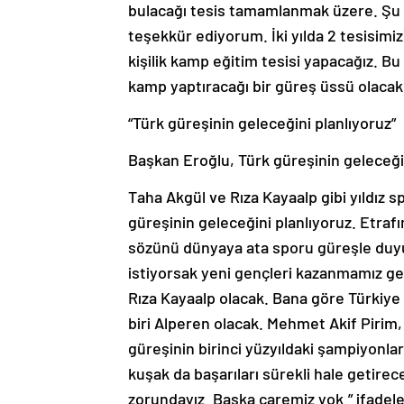
bulacağı tesis tamamlanmak üzere. Şu
teşekkür ediyorum. İki yılda 2 tesisimiz
kişilik kamp eğitim tesisi yapacağız. B
kamp yaptıracağı bir güreş üssü olacak
“Türk güreşinin geleceğini planlıyoruz”
Başkan Eroğlu, Türk güreşinin geleceğin
Taha Akgül ve Rıza Kayaalp gibi yıldız s
güreşinin geleceğini planlıyoruz. Etrafım
sözünü dünyaya ata sporu güreşle duyu
istiyorsak yeni gençleri kazanmamız ger
Rıza Kayaalp olacak. Bana göre Türkiye 
biri Alperen olacak. Mehmet Akif Pirim
güreşinin birinci yüzyıldaki şampiyonlar
kuşak da başarıları sürekli hale getirec
zorundayız. Başka çaremiz yok.” ifadeler