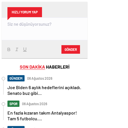
HIZLI YORUM YAP
GÖNDER
SON DAKİKA
HABERLERİ
GÜNDEM
06 Ağustos 2026
Joe Biden 6 aylık hedeflerini açıkladı.
Senato buz gibi…
SPOR
06 Ağustos 2026
En fazla kızaran takım Antalyaspor!
Tam 5 futbolcu….