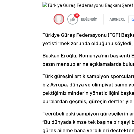
0
BEĞENDİM
ABONE OL
Türkiye Güreş Federasyonu (TGF) Başka
yetiştirmek zorunda olduğunu söyledi.
Başkan Eroğlu, Romanya’nın başkenti 
basın mensuplarına açıklamalarda bulu
Türk güreşini artık şampiyon sporcuların
biz Avrupa, dünya ve olimpiyat şampiyon
çektiğimiz minderin yöneticiliğini başka
buralardan geçmiş, güreşin dertleriyle 
Tecrübeli eski şampiyon güreşçilerin a
“Bu dünyada kimse tek başına bir şey
güreş aileme bana verdikleri destekten 