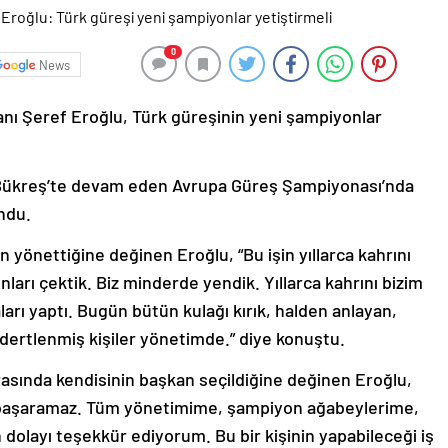
0
News
nı Şeref Eroğlu, Türk güreşinin yeni şampiyonlar
Bükreş’te devam eden Avrupa Güreş Şampiyonası’nda
ndu.
 yönettiğine değinen Eroğlu, “Bu işin yıllarca kahrını
ları çektik. Biz minderde yendik. Yıllarca kahrını bizim
ları yaptı. Bugün bütün kulağı kırık, halden anlayan,
dertlenmiş kişiler yönetimde.” diye konuştu.
rasında kendisinin başkan seçildiğine değinen Eroğlu,
i başaramaz. Tüm yönetimime, şampiyon ağabeylerime,
dolayı teşekkür ediyorum. Bu bir kişinin yapabileceği iş