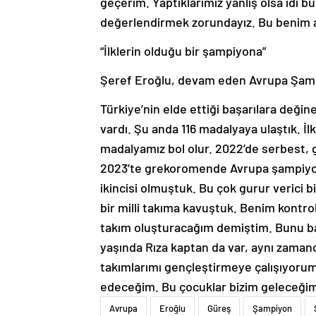
geçerim. Yaptıklarımız yanlış olsa idi b
değerlendirmek zorundayız. Bu benim a
“İlklerin olduğu bir şampiyona”
Şeref Eroğlu, devam eden Avrupa Şampiy
Türkiye’nin elde ettiği başarılara deği
vardı. Şu anda 116 madalyaya ulaştık. İl
madalyamız bol olur. 2022’de serbest, 
2023’te grekoromende Avrupa şampiyon
ikincisi olmuştuk. Bu çok gurur verici 
bir milli takıma kavuştuk. Benim kontro
takım oluşturacağım demiştim. Bunu ba
yaşında Rıza kaptan da var, aynı zamand
takımlarımı gençleştirmeye çalışıyoru
edeceğim. Bu çocuklar bizim geleceğimi
Avrupa
Eroğlu
Güreş
Şampiyon