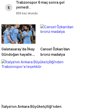
Trabzonspor 6 maç sonra gol
yemedi .
5
659 kez okundu
Galatasaray’da İlkay
Cansel Özkan’dan
Gündoğan hayalleri
bronz madalya
suya düştü
İtalya’nın Ankara Büyükelçiliği’nden