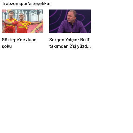
Trabzonspor’a teşekkür
Göztepe’de Juan
Sergen Yalçın: Bu 3
şoku
takımdan 2’si yüzde
yüz küme düşer!