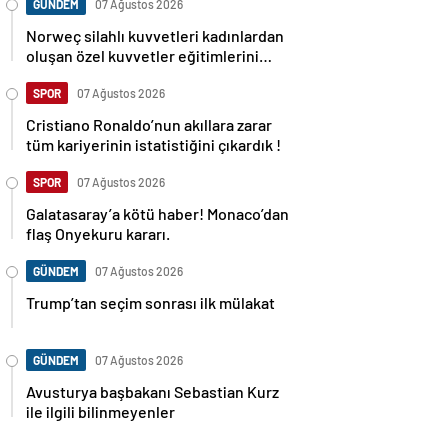
GÜNDEM
07 Ağustos 2026
Norweç silahlı kuvvetleri kadınlardan
oluşan özel kuvvetler eğitimlerini
başlattı.
SPOR
07 Ağustos 2026
Cristiano Ronaldo’nun akıllara zarar
tüm kariyerinin istatistiğini çıkardık !
SPOR
07 Ağustos 2026
Galatasaray’a kötü haber! Monaco’dan
flaş Onyekuru kararı.
GÜNDEM
07 Ağustos 2026
Trump’tan seçim sonrası ilk mülakat
GÜNDEM
07 Ağustos 2026
Avusturya başbakanı Sebastian Kurz
ile ilgili bilinmeyenler