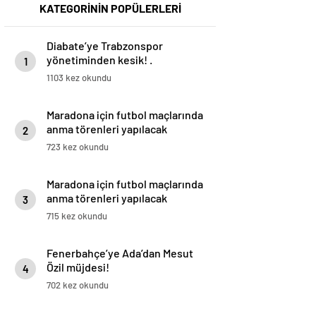
KATEGORİNİN POPÜLERLERİ
Diabate’ye Trabzonspor
yönetiminden kesik! .
1
1103 kez okundu
Maradona için futbol maçlarında
anma törenleri yapılacak
2
723 kez okundu
Maradona için futbol maçlarında
anma törenleri yapılacak
3
715 kez okundu
Fenerbahçe’ye Ada’dan Mesut
Özil müjdesi!
4
702 kez okundu