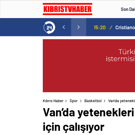
Son Da
Norweç silahlı kuvvetleri kadınlardan oluşan özel kuvvetler eğitimlerini başlattı.
15:20
/
Kıbrıs Haber
Spor
Basketbol
Van’da yetenekle
Van’da yetenekleri
için çalışıyor