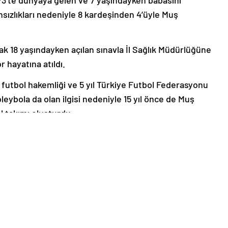
73’te dünyaya gelen ve 7 yaşındayken babasını
ızlıkları nedeniyle 8 kardeşinden 4’üyle Muş
rak 18 yaşındayken açılan sınavla İl Sağlık Müdürlüğüne
 hayatına atıldı.
ıl futbol hakemliği ve 5 yıl Türkiye Futbol Federasyonu
ybola da olan ilgisi nedeniyle 15 yıl önce de Muş
 takımı oluşturdu.
eni olarak görev yapan Emre, mesai saatleri dışında
g 8. Grup’ta mücadele eden takıma antrenman
 için kurduğu kulüpte hem başkanlık hem de
adığı desteklerle 134 sporcusunun üniversiteye
e antrenör olmalarına öncülük etti.