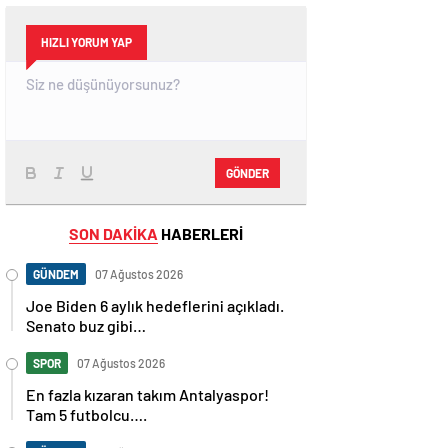
HIZLI YORUM YAP
GÖNDER
SON DAKİKA
HABERLERİ
GÜNDEM
07 Ağustos 2026
Joe Biden 6 aylık hedeflerini açıkladı.
Senato buz gibi…
SPOR
07 Ağustos 2026
En fazla kızaran takım Antalyaspor!
Tam 5 futbolcu….