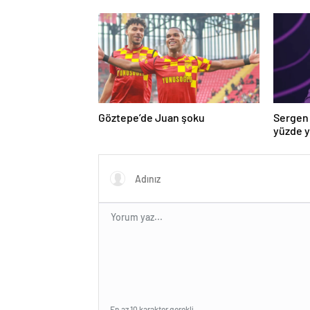
Göztepe’de Juan şoku
Sergen 
yüzde 
En az 10 karakter gerekli