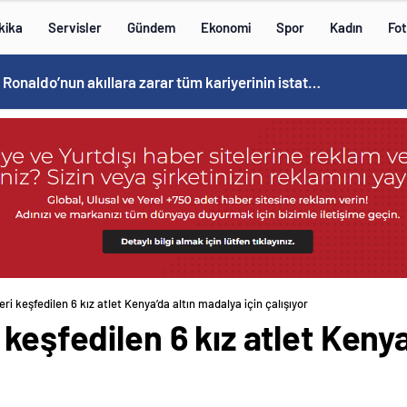
kika
Servisler
Gündem
Ekonomi
Spor
Kadın
Fot
Cristiano Ronaldo’nun akıllara zarar tüm kariyerinin istatistiğini çıkardık !
ri keşfedilen 6 kız atlet Kenya’da altın madalya için çalışıyor
 keşfedilen 6 kız atlet Keny