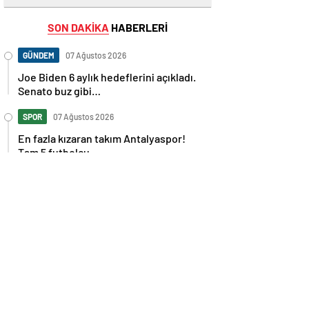
SON DAKİKA
HABERLERİ
GÜNDEM
07 Ağustos 2026
Joe Biden 6 aylık hedeflerini açıkladı.
Senato buz gibi…
SPOR
07 Ağustos 2026
En fazla kızaran takım Antalyaspor!
Tam 5 futbolcu….
GÜNDEM
07 Ağustos 2026
Norweç silahlı kuvvetleri kadınlardan
oluşan özel kuvvetler eğitimlerini
başlattı.
SPOR
07 Ağustos 2026
Cristiano Ronaldo’nun akıllara zarar
tüm kariyerinin istatistiğini çıkardık !
SPOR
07 Ağustos 2026