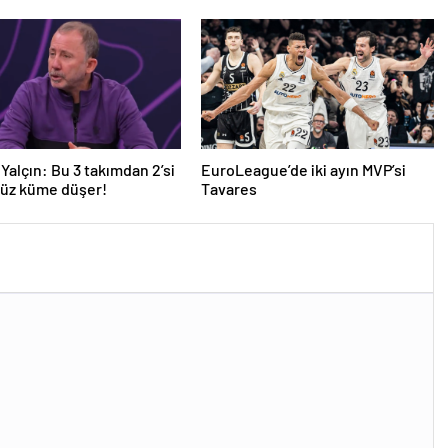
teşekkür
Yalçın: Bu 3 takımdan 2’si
EuroLeague’de iki ayın MVP’si
yüz küme düşer!
Tavares