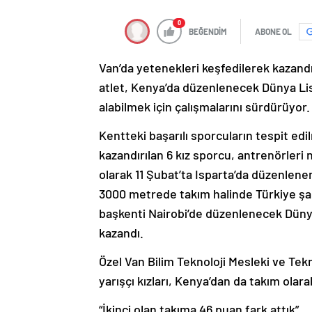
0
BEĞENDİM
ABONE OL
Van’da yetenekleri keşfedilerek kazandırı
atlet, Kenya’da düzenlenecek Dünya Li
alabilmek için çalışmalarını sürdürüyor.
Kentteki başarılı sporcuların tespit ed
kazandırılan 6 kız sporcu, antrenörleri
olarak 11 Şubat’ta Isparta’da düzenlen
3000 metrede takım halinde Türkiye şamp
başkenti Nairobi’de düzenlenecek Düny
kazandı.
Özel Van Bilim Teknoloji Mesleki ve Tek
yarışçı kızları, Kenya’dan da takım ola
“İkinci olan takıma 46 puan fark attık”