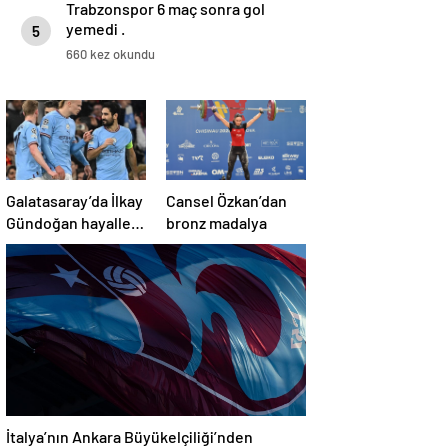
Trabzonspor 6 maç sonra gol
yemedi .
5
660 kez okundu
Galatasaray’da İlkay
Cansel Özkan’dan
Gündoğan hayalleri
bronz madalya
suya düştü
İtalya’nın Ankara Büyükelçiliği’nden