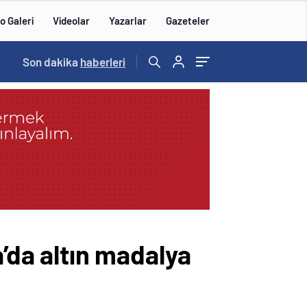
o Galeri
Videolar
Yazarlar
Gazeteler
14:57
Son dakika
/
haberleri
a’da altın madalya