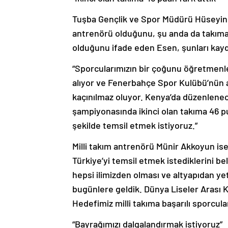
Tuşba Gençlik ve Spor Müdürü Hüseyin 
antrenörü olduğunu, şu anda da takıma ö
olduğunu ifade eden Esen, şunları kayd
“Sporcularımızın bir çoğunu öğretmenler
alıyor ve Fenerbahçe Spor Kulübü’nün atl
kaçınılmaz oluyor. Kenya’da düzenlenec
şampiyonasında ikinci olan takıma 46 pu
şekilde temsil etmek istiyoruz.”
Milli takım antrenörü Münir Akkoyun ise
Türkiye’yi temsil etmek istediklerini be
hepsi ilimizden olması ve altyapıdan y
bugünlere geldik. Dünya Liseler Arası
Hedefimiz milli takıma başarılı sporcu
“Bayrağımızı dalgalandırmak istiyoruz”