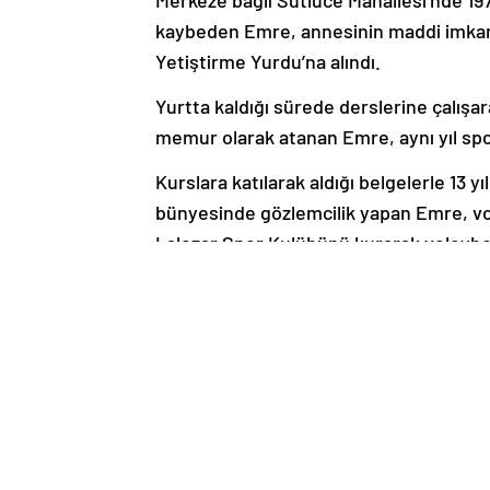
Merkeze bağlı Sütlüce Mahallesi’nde 19
kaybeden Emre, annesinin maddi imkans
Yetiştirme Yurdu’na alındı.
Yurtta kaldığı sürede derslerine çalışa
memur olarak atanan Emre, aynı yıl spor
Kurslara katılarak aldığı belgelerle 13 y
bünyesinde gözlemcilik yapan Emre, vole
Lalezar Spor Kulübünü kurarak voleybol
Mesai saatlerinde tütün mamulü denetm
da Türkiye Voleybol Federasyonu 2. Li
yaptırıyor.
Gençleri kötü alışkanlıklardan korumak
antrenörlük yapan Emre, devletin sağl
yerleşerek öğretmen, spor yöneticisi v