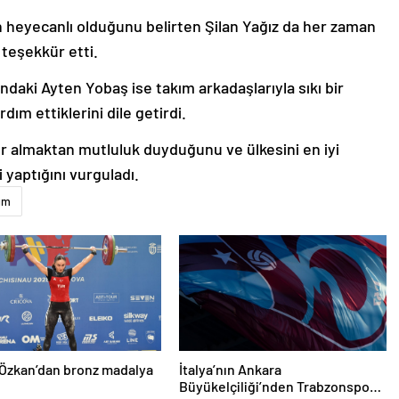
in heyecanlı olduğunu belirten Şilan Yağız da her zaman
 teşekkür etti.
daki Ayten Yobaş ise takım arkadaşlarıyla sıkı bir
dım ettiklerini dile getirdi.
r almaktan mutluluk duyduğunu ve ülkesini en iyi
 yaptığını vurguladı.
ım
Özkan’dan bronz madalya
İtalya’nın Ankara
Büyükelçiliği’nden Trabzonspor’a