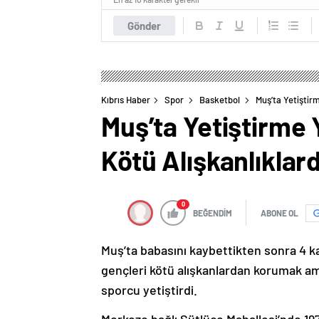
Gönder
Kıbrıs Haber
Spor
Basketbol
Muş’ta Yetişti
Muş’ta Yetiştirme
Kötü Alışkanlıkla
0
BEĞENDİM
ABONE OL
Muş’ta babasını kaybettikten sonra 4 
gençleri kötü alışkanlardan korumak am
sporcu yetiştirdi.