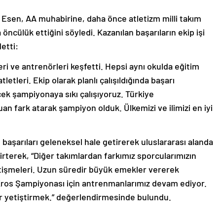
Esen, AA muhabirine, daha önce atletizm milli takım
ncülük ettiğini söyledi. Kazanılan başarıların ekip işi
etti:
i ve antrenörleri keşfetti. Hepsi aynı okulda eğitim
etleri. Ekip olarak planlı çalışıldığında başarı
ek şampiyonaya sıkı çalışıyoruz. Türkiye
an fark atarak şampiyon olduk. Ülkemizi ve ilimizi en iyi
 başarıları geleneksel hale getirerek uluslararası alanda
lirterek, “Diğer takımlardan farkımız sporcularımızın
etişmeleri. Uzun süredir büyük emekler vererek
 Kros Şampiyonası için antrenmanlarımız devam ediyor.
lar yetiştirmek.” değerlendirmesinde bulundu.