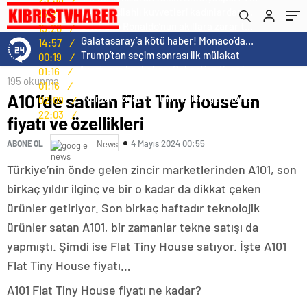
Norweç silahlı kuvvetleri kadınlardan oluşan özel kuvvetler eğitimlerini başlattı.
15:21
/
Cristiano Ronaldo’nun akıllara zarar tüm kariyerinin istatistiğini çıkardık !
15:20
/
Galatasaray’a kötü haber! Monaco’dan flaş Onyekuru kararı.
14:57
/
Trump’tan seçim sonrası ilk mülakat
00:19
/
Avusturya başbakanı Sebastian Kurz ile ilgili bilinmeyenler
01:16
/
195 okunma
Avusturya başbakanı Sebastian Kurz ile ilgili bilinmeyenler
01:16
/
A101’de satılan Flat Tiny House’un
Norveç’i ziyaret etmeniz için gereken 25 sebep
02:09
/
Kış Alışverişlerinde Tasarruf Etmenin Yolları
22:03
/
fiyatı ve özellikleri
4 Mayıs 2024 00:55
ABONE OL
News
Türkiye’nin önde gelen zincir marketlerinden A101, son
birkaç yıldır ilginç ve bir o kadar da dikkat çeken
ürünler getiriyor. Son birkaç haftadır teknolojik
ürünler satan A101, bir zamanlar tekne satışı da
yapmıştı. Şimdi ise Flat Tiny House satıyor. İşte A101
Flat Tiny House fiyatı…
A101 Flat Tiny House fiyatı ne kadar?