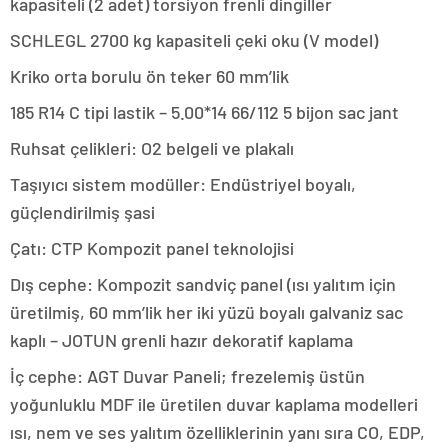
kapasiteli (2 adet) torsiyon frenli dingiller
SCHLEGL 2700 kg kapasiteli çeki oku (V model)
Kriko orta borulu ön teker 60 mm’lik
185 R14 C tipi lastik – 5.00*14 66/112 5 bijon sac jant
Ruhsat çelikleri: O2 belgeli ve plakalı
Taşıyıcı sistem modüller: Endüstriyel boyalı,
güçlendirilmiş şasi
Çatı: CTP Kompozit panel teknolojisi
Dış cephe: Kompozit sandviç panel (ısı yalıtım için
üretilmiş, 60 mm’lik her iki yüzü boyalı galvaniz sac
kaplı – JOTUN grenli hazır dekoratif kaplama
İç cephe: AGT Duvar Paneli; frezelemiş üstün
yoğunluklu MDF ile üretilen duvar kaplama modelleri
ısı, nem ve ses yalıtım özelliklerinin yanı sıra CO, EDP,