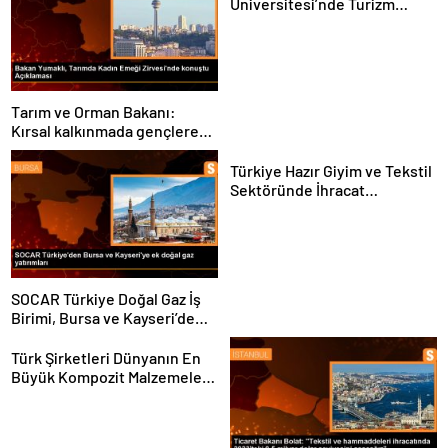
Üniversitesi’nde Turizm
Sektörü ve Öğrenciler
Buluştu
Tarım ve Orman Bakanı:
Kırsal kalkınmada gençlere
ve kadınlara pozitif ayrımcılık
yapıyoruz
Türkiye Hazır Giyim ve Tekstil
Sektöründe İhracat
Hedeflerini Açıkladı
SOCAR Türkiye Doğal Gaz İş
Birimi, Bursa ve Kayseri’de
Şebeke Uzunluğunu Artıracak
Türk Şirketleri Dünyanın En
Büyük Kompozit Malzemeler
Fuarında