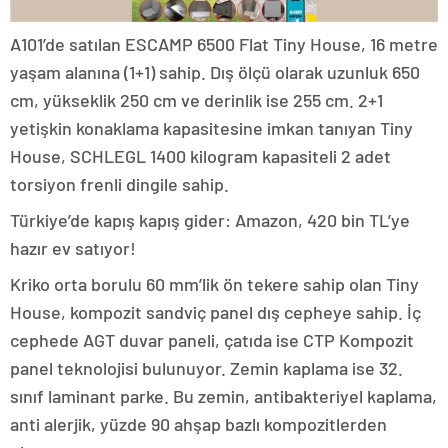
A101’de satılan ESCAMP 6500 Flat Tiny House, 16 metre
yaşam alanına (1+1) sahip. Dış ölçü olarak uzunluk 650
cm, yükseklik 250 cm ve derinlik ise 255 cm. 2+1
yetişkin konaklama kapasitesine imkan tanıyan Tiny
House, SCHLEGL 1400 kilogram kapasiteli 2 adet
torsiyon frenli dingile sahip.
Türkiye’de kapış kapış gider: Amazon, 420 bin TL’ye
hazır ev satıyor!
Kriko orta borulu 60 mm’lik ön tekere sahip olan Tiny
House, kompozit sandviç panel dış cepheye sahip. İç
cephede AGT duvar paneli, çatıda ise CTP Kompozit
panel teknolojisi bulunuyor. Zemin kaplama ise 32.
sınıf laminant parke. Bu zemin, antibakteriyel kaplama,
anti alerjik, yüzde 90 ahşap bazlı kompozitlerden