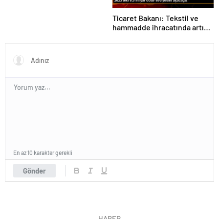
Ticaret Bakanı: Tekstil ve
hammadde ihracatında artış
var
En az 10 karakter gerekli
Gönder
HABER