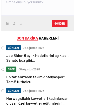
GÖNDER
SON DAKİKA
HABERLERİ
GÜNDEM
06 Ağustos 2026
Joe Biden 6 aylık hedeflerini açıkladı.
Senato buz gibi…
SPOR
06 Ağustos 2026
En fazla kızaran takım Antalyaspor!
Tam 5 futbolcu….
GÜNDEM
06 Ağustos 2026
Norweç silahlı kuvvetleri kadınlardan
oluşan özel kuvvetler eğitimlerini
başlattı.