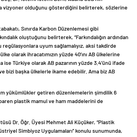
rla vizyoner olduğunu gösterdiğini belirterek, sözlerine
tabakatı, Sınırda Karbon Düzenlemesi gibi
ındalık oluştuğunu belirterek, “Farkındalığın ardından
Bu regülasyonlara uyum sağlamalıyız, aksi takdirde
lke olarak ihracatımızın yüzde 40’ını AB ülkelerine
 ise Türkiye olarak AB pazarının yüzde 3.4’ünü ifade
e bizi başka ülkelerle ikame edebilir. Ama biz AB
akım yükümlükler getiren düzenlemelerin şimdilik 6
ibaren plastik mamul ve ham maddelerini de
tüsü Dr. Öğr. Üyesi Mehmet Ali Küçüker, “Plastik
striyel Simbiyoz Uygulamaları” konulu sunumunda,