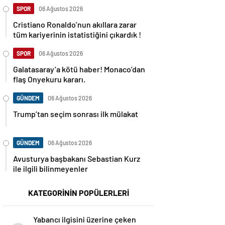
SPOR
06 Ağustos 2026
Cristiano Ronaldo’nun akıllara zarar
tüm kariyerinin istatistiğini çıkardık !
SPOR
06 Ağustos 2026
Galatasaray’a kötü haber! Monaco’dan
flaş Onyekuru kararı.
GÜNDEM
06 Ağustos 2026
Trump’tan seçim sonrası ilk mülakat
GÜNDEM
06 Ağustos 2026
Avusturya başbakanı Sebastian Kurz
ile ilgili bilinmeyenler
KATEGORİNİN POPÜLERLERİ
Yabancı ilgisini üzerine çeken