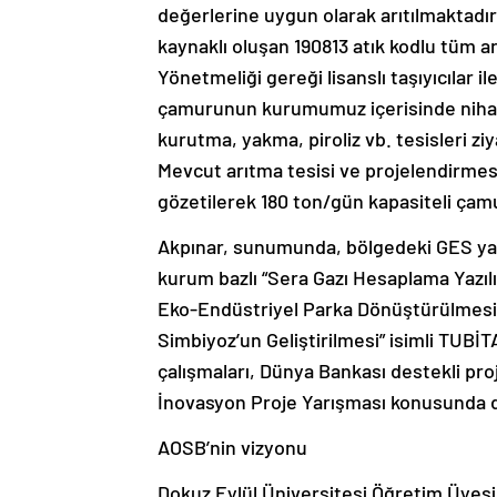
değerlerine uygun olarak arıtılmaktadır
kaynaklı oluşan 190813 atık kodlu tüm a
Yönetmeliği gereği lisanslı taşıyıcılar i
çamurunun kurumumuz içerisinde nihai be
kurutma, yakma, piroliz vb. tesisleri ziy
Mevcut arıtma tesisi ve projelendirmesi
gözetilerek 180 ton/gün kapasiteli çamu
Akpınar, sunumunda, bölgedeki GES yatır
kurum bazlı “Sera Gazı Hesaplama Yazıl
Eko-Endüstriyel Parka Dönüştürülmesi
Simbiyoz’un Geliştirilmesi” isimli TUBİTA
çalışmaları, Dünya Bankası destekli proje
İnovasyon Proje Yarışması konusunda da
AOSB’nin vizyonu
Dokuz Eylül Üniversitesi Öğretim Üyesi