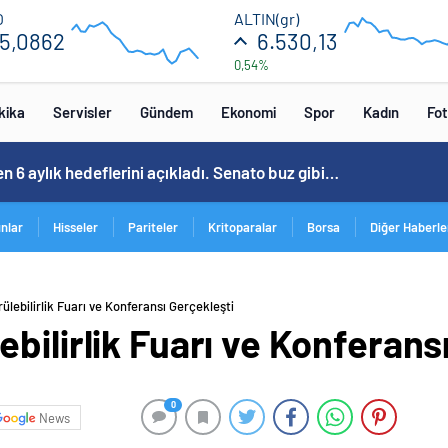
55.14
6600
O
ALTIN(gr)
5,0862
6.530,13
0,54%
55.06
6440
04:00
04:00
kika
Servisler
Gündem
Ekonomi
Spor
Kadın
Fot
 kızaran takım Antalyaspor! Tam 5 futbolcu….
ınlar
Hisseler
Pariteler
Kritoparalar
Borsa
Diğer Haberle
lebilirlik Fuarı ve Konferansı Gerçekleşti
bilirlik Fuarı ve Konferans
0
News