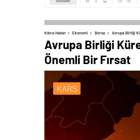
Gönder
Kıbrıs Haber
Ekonomi
Borsa
Avrupa Birliği K
Avrupa Birliği Küre
Önemli Bir Fırsat