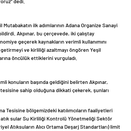
yoruz” dedi.
şil Mutabakatın ilk adımlarının Adana Organize Sanayi
ildirdi. Akpınar, bu çerçevede, iki çalıştay
onomiye geçerek kaynakların verimli kullanımını
ne getirmeyi ve kirliliği azaltmayı öngören Yeşil
ına öncülük ettiklerini vurguladı.
mli konuların başında geldiğini belirten Akpınar,
tesisine sahip olduğuna dikkati çekerek, şunları
a Tesisine bölgemizdeki katılımcıların faaliyetleri
tık sular Su Kirliliği Kontrolü Yönetmeliği Sektör
yel Atıksuların Alıcı Ortama Deşarj Standartları) limit