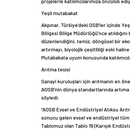
projelerle katılımcılarımıza öncülük edi
Yeşil mutabakat
Akpınar, Türkiye’deki OSB’ler içinde Ye
Bölgesi Bölge Müdürlüğü’nce atıldığını b
düzenlendiğini, temiz, döngüsel bir ek
artırmayı, biyolojik çeşitliliği eski hali
Mutabakata uyum konusunda katılımcılar
Arıtma tesisi
Sanayi kuruluşları için arıtmanın en öne
AOSB’nin dünya standartlarında artıma 
söyledi:
“AOSB Evsel ve Endüstriyel Atıksu Arıtm
sonucu gelen evsel ve endüstriyel tüm a
Tablomuz olan Tablo 19 (Karışık Endüstri