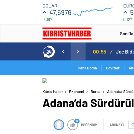
47.6
DOLAR
EUR
47,5976
5
0.06%
0.12%
47.58
04:00
Son Da
çıkladı. Senato buz gibi…
23:55
/
En fazla
Canlı Borsa
Dövizler
Alt
Kıbrıs Haber
Ekonomi
Borsa
Adana’da Sürdürü
Adana’da Sürdürüle
0
BEĞENDİM
ABONE OL