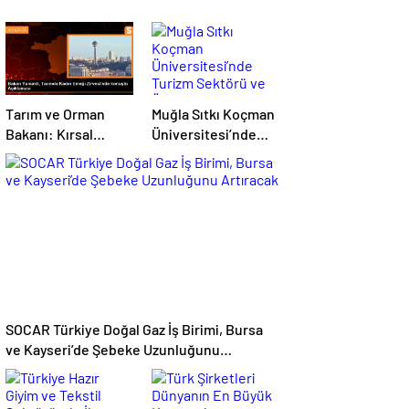
Tarım ve Orman
Muğla Sıtkı Koçman
Bakanı: Kırsal
Üniversitesi’nde
kalkınmada
Turizm Sektörü ve
gençlere ve
Öğrenciler Buluştu
kadınlara pozitif
ayrımcılık yapıyoruz
SOCAR Türkiye Doğal Gaz İş Birimi, Bursa
ve Kayseri’de Şebeke Uzunluğunu
Artıracak