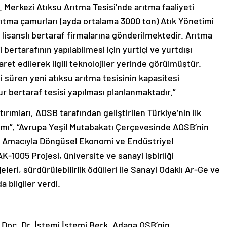
. Merkezi Atıksu Arıtma Tesisi’nde arıtma faaliyeti
rıtma çamurları (ayda ortalama 3000 ton) Atık Yönetimi
le lisanslı bertaraf firmalarına gönderilmektedir. Arıtma
rtarafının yapılabilmesi için yurtiçi ve yurtdışı
aret edilerek ilgili teknolojiler yerinde görülmüştür.
 süren yeni atıksu arıtma tesisinin kapasitesi
r bertaraf tesisi yapılması planlanmaktadır.”
ımları, AOSB tarafından geliştirilen Türkiye’nin ilk
ımı”, “Avrupa Yeşil Mutabakatı Çerçevesinde AOSB’nin
 Amacıyla Döngüsel Ekonomi ve Endüstriyel
K-1005 Projesi, üniversite ve sanayi işbirliği
leri, sürdürülebilirlik ödülleri ile Sanayi Odaklı Ar-Ge ve
 bilgiler verdi.
 Doç. Dr. İstemi İstemi Berk, Adana OSB’nin