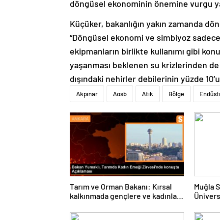
döngüsel ekonominin önemine vurgu ya
Küçüker, bakanlığın yakın zamanda döng
“Döngüsel ekonomi ve simbiyoz sadece a
ekipmanların birlikte kullanımı gibi kon
yaşanması beklenen su krizlerinden de s
dışındaki nehirler debilerinin yüzde 10
Akpınar
Aosb
Atık
Bölge
Endüstr
Tarım ve Orman Bakanı: Kırsal
Muğla S
kalkınmada gençlere ve kadınlara
Ünivers
pozitif ayrımcılık yapıyoruz
ve Öğre