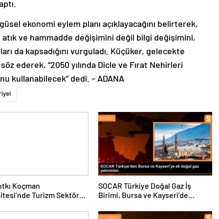
ptı.
üsel ekonomi eylem planı açıklayacağını belirterek,
tık ve hammadde değişimini değil bilgi değişimini,
uları da kapsadığını vurguladı. Küçüker, gelecekte
öz ederek, “2050 yılında Dicle ve Fırat Nehirleri
’unu kullanabilecek” dedi. – ADANA
iyel
ıtkı Koçman
SOCAR Türkiye Doğal Gaz İş
itesi’nde Turizm Sektörü
Birimi, Bursa ve Kayseri’de
nciler Buluştu
Şebeke Uzunluğunu Artıracak