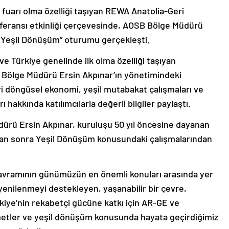
lk fuarı olma özelliği taşıyan REWA Anatolia-Geri
feransı etkinliği çerçevesinde, AOSB Bölge Müdürü
e Yeşil Dönüşüm” oturumu gerçekleşti.
 Türkiye genelinde ilk olma özelliği taşıyan
in Bölge Müdürü Ersin Akpınar’ın yönetimindeki
i döngüsel ekonomi, yeşil mutabakat çalışmaları ve
ı hakkında katılımcılarla değerli bilgiler paylaştı.
ü Ersin Akpınar, kuruluşu 50 yıl öncesine dayanan
ktan sonra Yeşil Dönüşüm konusundaki çalışmalarından
k kavramının günümüzün en önemli konuları arasında yer
i yenilenmeyi destekleyen, yaşanabilir bir çevre,
kiye’nin rekabetçi gücüne katkı için AR-GE ve
zmetler ve yeşil dönüşüm konusunda hayata geçirdiğimiz