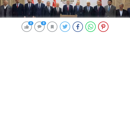
0
0
0
0
175 okunma
Ticaret Bakanı: Şubat Ayında Tarihi
İhracat Rekoru Kırıldı
10 Temmuz 2024 00:12
ABONE OL
News
Adıyaman’da ihracat rakamlarını açıklayan Ticaret
Bakanı Prof. Dr. Ömer Bolat, “Geçen yılın Şubat ayına
göre yüzde 13,6 artışla 21 milyar 86 milyon dolarlık
ihracat ile Cumhuriyet tarihinin en yüksek Şubat ayı
ihracat değerine ulaştık” dedi.