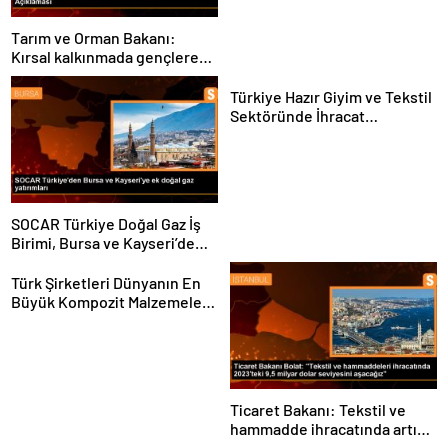
Tarım ve Orman Bakanı:
Kırsal kalkınmada gençlere
ve kadınlara pozitif ayrımcılık
yapıyoruz
Türkiye Hazır Giyim ve Tekstil
Sektöründe İhracat
Hedeflerini Açıkladı
SOCAR Türkiye Doğal Gaz İş
Birimi, Bursa ve Kayseri’de
Şebeke Uzunluğunu Artıracak
Türk Şirketleri Dünyanın En
Büyük Kompozit Malzemeler
Fuarında
Ticaret Bakanı: Tekstil ve
hammadde ihracatında artış
var