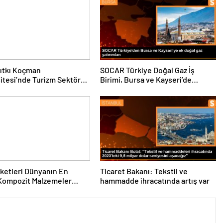
ıtkı Koçman
SOCAR Türkiye Doğal Gaz İş
itesi’nde Turizm Sektörü
Birimi, Bursa ve Kayseri’de
nciler Buluştu
Şebeke Uzunluğunu Artıracak
rketleri Dünyanın En
Ticaret Bakanı: Tekstil ve
Kompozit Malzemeler
hammadde ihracatında artış var
da