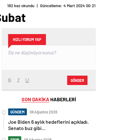
182 kez okundu
|
Güncelleme: 4 Mart 2024 00:21
Şubat
HIZLI YORUM YAP
GÖNDER
SON DAKİKA
HABERLERİ
GÜNDEM
06 Ağustos 2026
Joe Biden 6 aylık hedeflerini açıkladı.
Senato buz gibi…
SPOR
06 Ağustos 2026