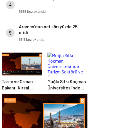
4
1989 kez okundu
Aramco’nun net kârı yüzde 25
eridi
5
1911 kez okundu
Tarım ve Orman
Muğla Sıtkı Koçman
Bakanı: Kırsal
Üniversitesi’nde
kalkınmada
Turizm Sektörü ve
gençlere ve
Öğrenciler Buluştu
kadınlara pozitif
ayrımcılık yapıyoruz