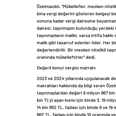
Özelmacıklı, “Mükellefler, mesken nitel
bina vergi değerini gösteren belgeyi b
sonuna kadar vergi dairesine beyanname
dairesi, taşınmazın bulunduğu yerdeki ve
taşınmazların maliki, varsa intifa hakkı 
malik gibi tasarruf edenler öder. Her b
değerlendirilir. Bir mesken nitelikli taş
oranında mükelleftirler” dedi.
Değerli konut vergisi matrahı
2023 ve 2024 yıllarında uygulanacak değ
matrahları hakkında da bilgi veren Özelm
taşınmazlardan değeri 9 milyon 967 bin T
bin TL’yi aşan kısmı için binde 3, 19 mily
14 bin 952 TL, fazlası için binde 6 ve 19 
862 TL, fazlası için binde 10 oranında ver