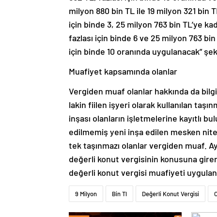
milyon 880 bin TL ile 19 milyon 321 bin 
için binde 3, 25 milyon 763 bin TL’ye kada
fazlası için binde 6 ve 25 milyon 763 bin
için binde 10 oranında uygulanacak” şe
Muafiyet kapsamında olanlar
Vergiden muaf olanlar hakkında da bilg
lakin fiilen işyeri olarak kullanılan ta
inşası olanların işletmelerine kayıtlı bu
edilmemiş yeni inşa edilen mesken niteli
tek taşınmazı olanlar vergiden muaf. Ay
değerli konut vergisinin konusuna giren
değerli konut vergisi muafiyeti uygula
9 Milyon
Bin Tl
Değerli Konut Vergisi
O