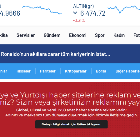
55.12
6560
O
ALTIN(gr)
4,9666
6.474,72
%
-0,31%
54.8
6400
12:00
16:00
12:00
kika
Servisler
Gündem
Ekonomi
Spor
Kadın
Fot
Cristiano Ronaldo’nun akıllara zarar tüm kariyerinin istatistiğini çıkardık !
ınlar
Hisseler
Pariteler
Kritoparalar
Borsa
Diğer Haberle