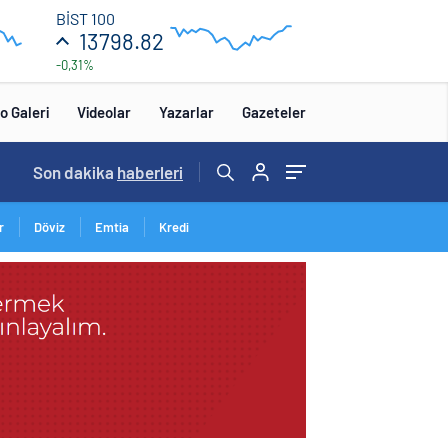
13
BİST 100
850
13798.82
-0,31%
13
650
16:00
12:00
o Galeri
Videolar
Yazarlar
Gazeteler
14:57
Son dakika
/
haberleri
r
Döviz
Emtia
Kredi