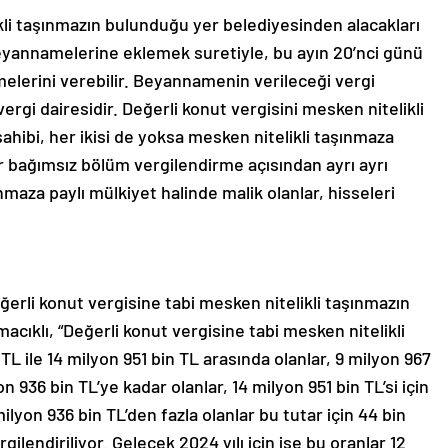
ikli taşınmazın bulunduğu yer belediyesinden alacakları
eyannamelerine eklemek suretiyle, bu ayın 20’nci günü
lerini verebilir. Beyannamenin verileceği vergi
rgi dairesidir. Değerli konut vergisini mesken nitelikli
sahibi, her ikisi de yoksa mesken nitelikli taşınmaza
ir bağımsız bölüm vergilendirme açısından ayrı ayrı
ınmaza paylı mülkiyet halinde malik olanlar, hisseleri
erli konut vergisine tabi mesken nitelikli taşınmazın
acıklı, “Değerli konut vergisine tabi mesken nitelikli
L ile 14 milyon 951 bin TL arasında olanlar, 9 milyon 967
on 936 bin TL’ye kadar olanlar, 14 milyon 951 bin TL’si için
milyon 936 bin TL’den fazla olanlar bu tutar için 44 bin
gilendiriliyor. Gelecek 2024 yılı için ise bu oranlar 12