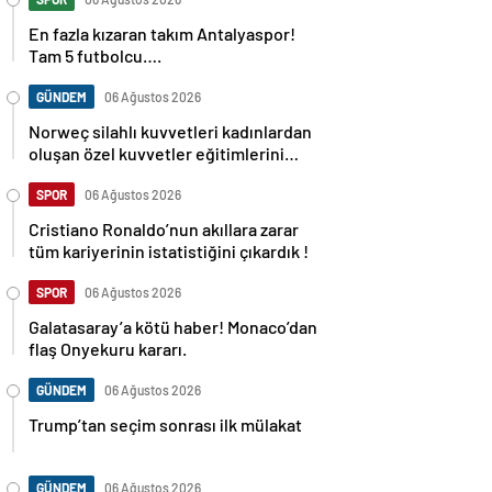
En fazla kızaran takım Antalyaspor!
Tam 5 futbolcu….
GÜNDEM
06 Ağustos 2026
Norweç silahlı kuvvetleri kadınlardan
oluşan özel kuvvetler eğitimlerini
başlattı.
SPOR
06 Ağustos 2026
Cristiano Ronaldo’nun akıllara zarar
tüm kariyerinin istatistiğini çıkardık !
SPOR
06 Ağustos 2026
Galatasaray’a kötü haber! Monaco’dan
flaş Onyekuru kararı.
GÜNDEM
06 Ağustos 2026
Trump’tan seçim sonrası ilk mülakat
GÜNDEM
06 Ağustos 2026