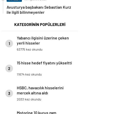
Avusturya başbakanı Sebastian Kurz
ile ilgili bilinmeyenler
KATEGORİNİN POPÜLERLERİ
Yabancı ilgisini üzerine çeken
yerli hisseler
1
63775 kez okundu
15 hisse hedef fiyatını yükseltti
2
11674 kez okundu
HSBC, havacılık hisselerini
mercek altına aldı
3
2033 kez okundu
Motorine 10 kuruş zam