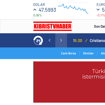
47.596
DOLAR
EUR
47,5993
5
0.06%
-0.11
47.5928
12:00
16:00
Son Da
Norweç silahlı kuvvetleri kadınlardan oluşan özel kuvvetler eğitimlerini başlattı.
15:20
/
Canlı Borsa
Dövizler
Alt