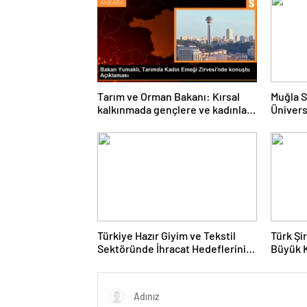
Tarım ve Orman Bakanı: Kırsal
Muğla S
kalkınmada gençlere ve kadınlara
Ünivers
pozitif ayrımcılık yapıyoruz
ve Öğre
Türkiye Hazır Giyim ve Tekstil
Türk Şi
Sektöründe İhracat Hedeflerini
Büyük 
Açıkladı
Fuarın