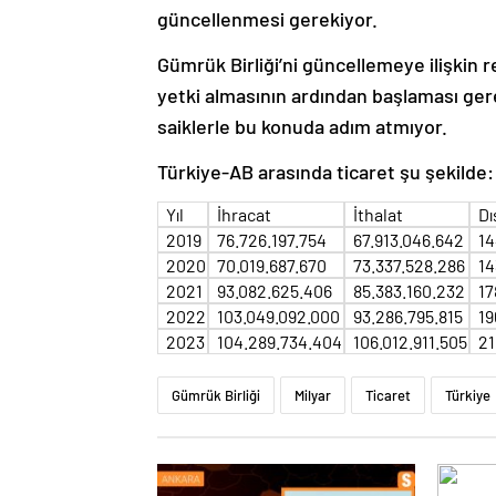
güncellenmesi gerekiyor.
Gümrük Birliği’ni güncellemeye ilişki
yetki almasının ardından başlaması ger
saiklerle bu konuda adım atmıyor.
Türkiye-AB arasında ticaret şu şekilde:
Yıl
İhracat
İthalat
Dı
2019
76.726.197.754
67.913.046.642
14
2020
70.019.687.670
73.337.528.286
14
2021
93.082.625.406
85.383.160.232
17
2022
103.049.092.000
93.286.795.815
19
2023
104.289.734.404
106.012.911.505
21
Gümrük Birliği
Milyar
Ticaret
Türkiye