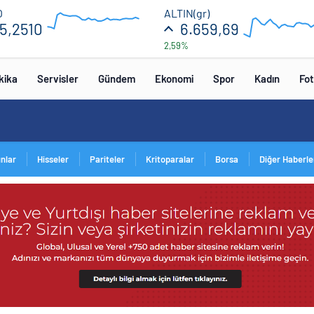
55.36
6750
O
ALTIN(gr)
5,2510
6.659,69
2,59%
54.72
6550
12:00
16:00
12:00
16
kika
Servisler
Gündem
Ekonomi
Spor
Kadın
Fot
ınlar
Hisseler
Pariteler
Kritoparalar
Borsa
Diğer Haberle