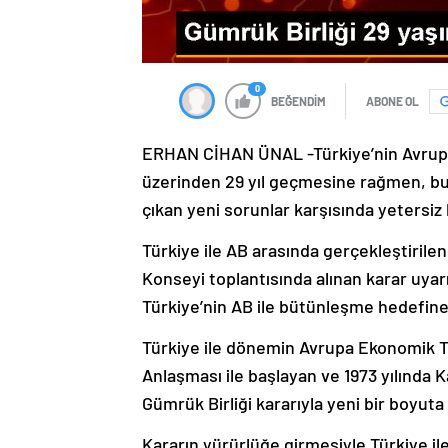
0
BEĞENDİM
ABONE OL
ERHAN CİHAN ÜNAL -Türkiye’nin Avrupa Bi
üzerinden 29 yıl geçmesine rağmen, bun
çıkan yeni sorunlar karşısında yetersiz 
Türkiye ile AB arasında gerçekleştirile
Konseyi toplantısında alınan karar uyar
Türkiye’nin AB ile bütünleşme hedefine yö
Türkiye ile dönemin Avrupa Ekonomik To
Anlaşması ile başlayan ve 1973 yılında K
Gümrük Birliği kararıyla yeni bir boyuta 
Kararın yürürlüğe girmesiyle Türkiye il