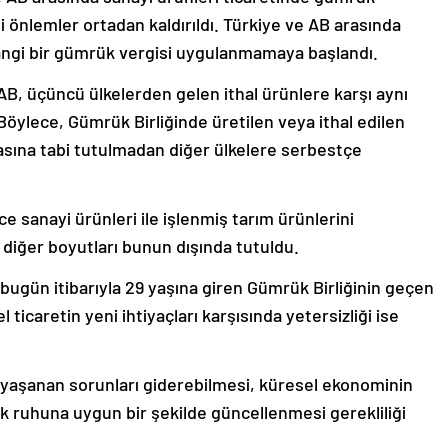
ili önlemler ortadan kaldırıldı. Türkiye ve AB arasında
rhangi bir gümrük vergisi uygulanmamaya başlandı.
B, üçüncü ülkelerden gelen ithal ürünlere karşı aynı
öylece, Gümrük Birliğinde üretilen veya ithal edilen
asına tabi tutulmadan diğer ülkelere serbestçe
e sanayi ürünleri ile işlenmiş tarım ürünlerini
 diğer boyutları bunun dışında tutuldu.
 bugün itibarıyla 29 yaşına giren Gümrük Birliğinin geçen
icaretin yeni ihtiyaçları karşısında yetersizliği ise
 yaşanan sorunları giderebilmesi, küresel ekonominin
ık ruhuna uygun bir şekilde güncellenmesi gerekliliği