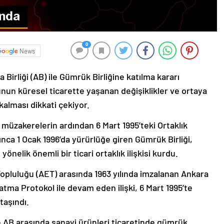
0
News
rliği (AB) ile Gümrük Birliğine katılma kararı
un küresel ticarette yaşanan değişiklikler ve ortaya
kalması dikkati çekiyor.
n müzakerelerin ardından 6 Mart 1995’teki Ortaklık
ınca 1 Ocak 1996’da yürürlüğe giren Gümrük Birliği,
nelik önemli bir ticari ortaklık ilişkisi kurdu.
pluluğu (AET) arasında 1963 yılında imzalanan Ankara
atma Protokol ile devam eden ilişki, 6 Mart 1995’te
taşındı.
e AB arasında sanayi ürünleri ticaretinde gümrük