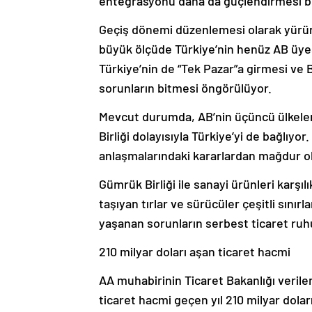
entegrasyonu daha da güçlendirmesi b
Geçiş dönemi düzenlemesi olarak yürür
büyük ölçüde Türkiye’nin henüz AB üyes
Türkiye’nin de “Tek Pazar”a girmesi ve 
sorunların bitmesi öngörülüyor.
Mevcut durumda, AB’nin üçüncü ülkelerl
Birliği dolayısıyla Türkiye’yi de bağlıy
anlaşmalarındaki kararlardan mağdur ol
Gümrük Birliği ile sanayi ürünleri karşıl
taşıyan tırlar ve sürücüler çeşitli sınır
yaşanan sorunların serbest ticaret ruhun
210 milyar doları aşan ticaret hacmi
AA muhabirinin Ticaret Bakanlığı veriler
ticaret hacmi geçen yıl 210 milyar doları