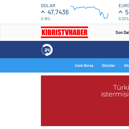
47.708
DOLAR
EUR
47,7436
5
0.18%
0.32%
47.692
12:00
16:00
Son Da
Canlı Borsa
Dövizler
Alt