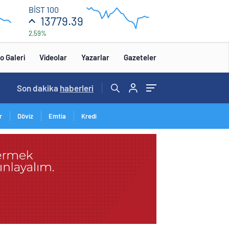
13
BİST 100
840
13779.39
2,59%
13
680
:00
12:00
o Galeri
Videolar
Yazarlar
Gazeteler
Son dakika
haberleri
r
Döviz
Emtia
Kredi