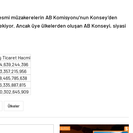
n resmi müzakerelerin AB Komisyonu’nun Konsey’den
ekiyor. Ancak üye ülkelerden oluşan AB Konseyi, siyasi
ş Ticaret Hacmi
4.639.244.396
3.357.215.956
8.465.785.638
6.335.887.815
0.302.645.909
Ülkeler