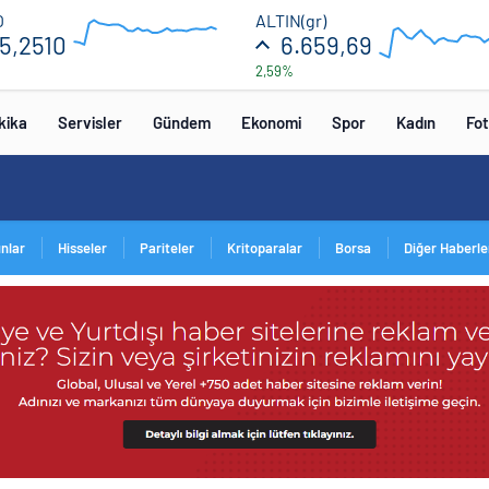
55.36
6750
O
ALTIN(gr)
5,2510
6.659,69
2,59%
54.72
6550
12:00
16:00
12:00
16
kika
Servisler
Gündem
Ekonomi
Spor
Kadın
Fot
ınlar
Hisseler
Pariteler
Kritoparalar
Borsa
Diğer Haberle