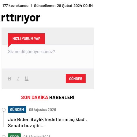
177 kez okundu
|
Güncelleme: 28 Şubat 2024 00:54
rttırıyor
HIZLI YORUM YAP
GÖNDER
SON DAKİKA
HABERLERİ
GÜNDEM
08 Ağustos 2026
Joe Biden 6 aylık hedeflerini açıkladı.
Senato buz gibi…
SPOR
08 Ağustos 2026