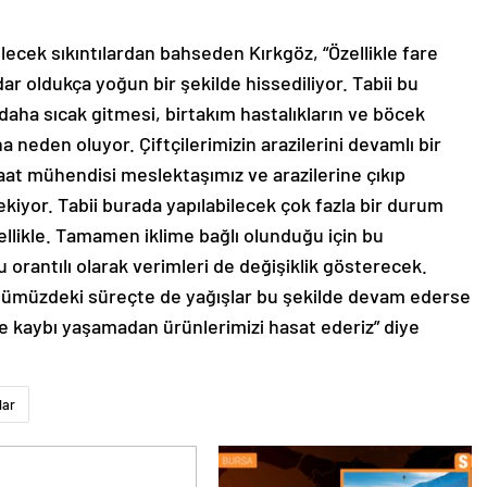
lecek sıkıntılardan bahseden Kırkgöz, “Özellikle fare
r oldukça yoğun bir şekilde hissediliyor. Tabii bu
daha sıcak gitmesi, birtakım hastalıkların ve böcek
 neden oluyor. Çiftçilerimizin arazilerini devamlı bir
raat mühendisi meslektaşımız ve arazilerine çıkıp
ekiyor. Tabii burada yapılabilecek çok fazla bir durum
llikle. Tamamen iklime bağlı olunduğu için bu
ru orantılı olarak verimleri de değişiklik gösterecek.
Önümüzdeki süreçte de yağışlar bu şekilde devam ederse
te kaybı yaşamadan ürünlerimizi hasat ederiz” diye
lar