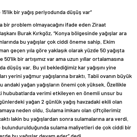
 15’lik bir yağış periyodunda düşüş var”
a bir problem olmayacağını ifade eden Ziraat
aşkanı Burak Kırkgöz, “Konya bölgesinde yağışlar ara
nlarında bu yağışlar çok ciddi öneme sahip. Ekim
an geçen yıla göre yaklaşık olarak yüzde 50 yağışta
e 50’lik bir artışımız var ama uzun yıllar ortalamasına
da düşüş var. Bu yıl beklediğimiz kar yağışını yine
arı yerini yağmur yağışlarına bıraktı. Tabii ovanın büyük
şu andaki yağan yağışların önemi çok yüksek. Özellikle
hububatlarda verimi etkileyen en önemli unsur bu
ünlerdeki yağan 2 günlük yağış havzadaki ekili olan
lamaya neden oldu. Sulama imkanı olan çiftçilerimiz
acaktı lakin bu yağışlardan sonra sulamalarına ara verdi.
e bulundurulduğunda sulama maliyetleri de çok ciddi bir
erde bu yağışlar devam eder” dedi.