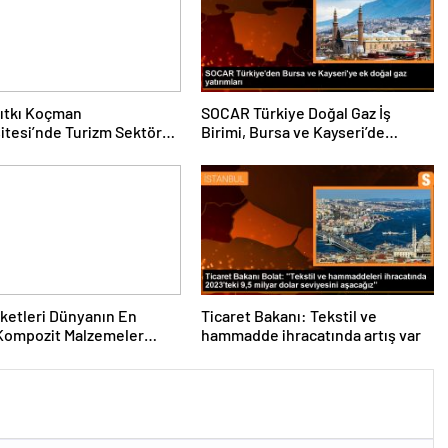
ıtkı Koçman
SOCAR Türkiye Doğal Gaz İş
itesi’nde Turizm Sektörü
Birimi, Bursa ve Kayseri’de
nciler Buluştu
Şebeke Uzunluğunu Artıracak
rketleri Dünyanın En
Ticaret Bakanı: Tekstil ve
Kompozit Malzemeler
hammadde ihracatında artış var
da