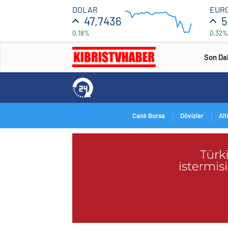
47.708
DOLAR
EUR
47,7436
5
0.18%
0.32%
47.692
12:00
16:00
Son Da
Canlı Borsa
Dövizler
Alt