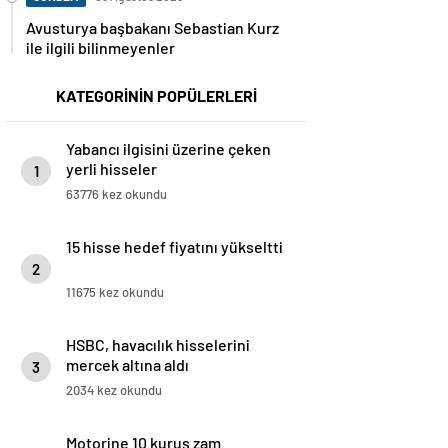
Avusturya başbakanı Sebastian Kurz
ile ilgili bilinmeyenler
KATEGORİNİN POPÜLERLERİ
Yabancı ilgisini üzerine çeken
yerli hisseler
1
63776 kez okundu
15 hisse hedef fiyatını yükseltti
2
11675 kez okundu
HSBC, havacılık hisselerini
mercek altına aldı
3
2034 kez okundu
Motorine 10 kuruş zam