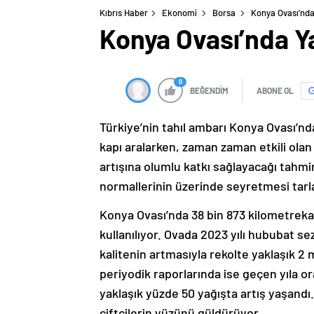
Kıbrıs Haber
Ekonomi
Borsa
Konya Ovası’nda 
Konya Ovası’nda Ya
0
BEĞENDİM
ABONE OL
Türkiye’nin tahıl ambarı Konya Ovası’nd
kapı aralarken, zaman zaman etkili olan y
artışına olumlu katkı sağlayacağı tahmin
normallerinin üzerinde seyretmesi tarla
Konya Ovası’nda 38 bin 873 kilometreka
kullanılıyor. Ovada 2023 yılı hububat 
kalitenin artmasıyla rekolte yaklaşık 2 
periyodik raporlarında ise geçen yıla or
yaklaşık yüzde 50 yağışta artış yaşand
çiftçilerin yüzünü güldürüyor.