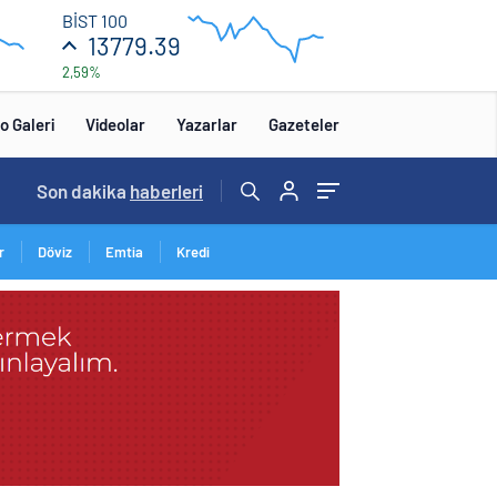
13
BİST 100
840
13779.39
2,59%
13
680
:00
12:00
o Galeri
Videolar
Yazarlar
Gazeteler
Son dakika
haberleri
r
Döviz
Emtia
Kredi