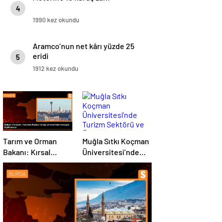
4
1990 kez okundu
Aramco’nun net kârı yüzde 25
eridi
5
1912 kez okundu
Tarım ve Orman
Muğla Sıtkı Koçman
Bakanı: Kırsal
Üniversitesi’nde
kalkınmada
Turizm Sektörü ve
gençlere ve
Öğrenciler Buluştu
kadınlara pozitif
ayrımcılık yapıyoruz