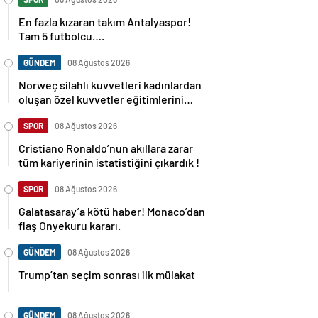
En fazla kızaran takım Antalyaspor!
Tam 5 futbolcu….
GÜNDEM
08 Ağustos 2026
Norweç silahlı kuvvetleri kadınlardan
oluşan özel kuvvetler eğitimlerini
başlattı.
SPOR
08 Ağustos 2026
Cristiano Ronaldo’nun akıllara zarar
tüm kariyerinin istatistiğini çıkardık !
SPOR
08 Ağustos 2026
Galatasaray’a kötü haber! Monaco’dan
flaş Onyekuru kararı.
GÜNDEM
08 Ağustos 2026
Trump’tan seçim sonrası ilk mülakat
GÜNDEM
08 Ağustos 2026