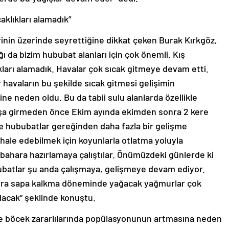
klıkları alamadık”
rinin üzerinde seyrettiğine dikkat çeken Burak Kırkgöz,
ğı da bizim hububat alanları için çok önemli. Kış
ları alamadık. Havalar çok sıcak gitmeye devam etti.
havaların bu şekilde sıcak gitmesi gelişimin
ne neden oldu. Bu da tabii sulu alanlarda özellikle
kışa girmeden önce Ekim ayında ekimden sonra 2 kere
de hububatlar gereğinden daha fazla bir gelişme
hale edebilmek için koyunlarla otlatma yoluyla
 bahara hazırlamaya çalıştılar. Önümüzdeki günlerde ki
bubatlar şu anda çalışmaya, gelişmeye devam ediyor.
nra sapa kalkma döneminde yağacak yağmurlar çok
olacak” şeklinde konuştu.
n ve böcek zararlılarında popülasyonunun artmasına neden