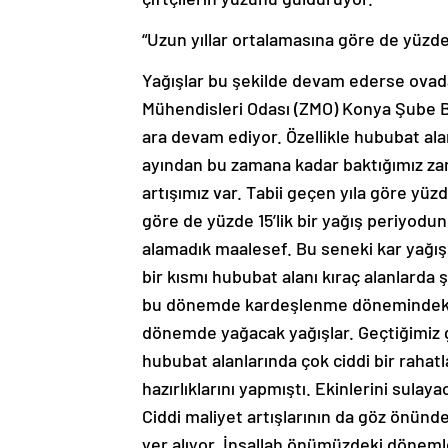
“Uzun yıllar ortalamasına göre de yüzde
Yağışlar bu şekilde devam ederse ovad
Mühendisleri Odası (ZMO) Konya Şube B
ara devam ediyor. Özellikle hububat ala
ayından bu zamana kadar baktığımız zam
artışımız var. Tabii geçen yıla göre yüzd
göre de yüzde 15’lik bir yağış periyodun
alamadık maalesef. Bu seneki kar yağışl
bir kısmı hububat alanı kıraç alanlarda 
bu dönemde kardeşlenme dönemindeki 
dönemde yağacak yağışlar. Geçtiğimiz g
hububat alanlarında çok ciddi bir rahat
hazırlıklarını yapmıştı. Ekinlerini sulay
Ciddi maliyet artışlarının da göz önünd
yer alıyor. İnşallah önümüzdeki döneml