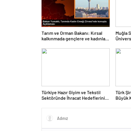
Tarım ve Orman Bakanı: Kırsal
Muğla S
kalkınmada gençlere ve kadınlara
Ünivers
pozitif ayrımcılık yapıyoruz
ve Öğre
Türkiye Hazır Giyim ve Tekstil
Türk Şi
Sektöründe İhracat Hedeflerini
Büyük 
Açıkladı
Fuarın