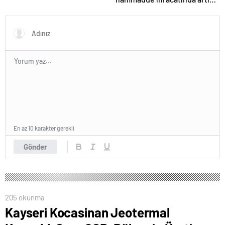
var
En az 10 karakter gerekli
Gönder
205 okunma
Kayseri Kocasinan Jeotermal