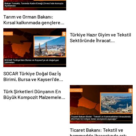
Tarım ve Orman Bakanı:
Kırsal kalkınmada gençlere
ve kadınlara pozitif ayrımcılık
yapıyoruz
Türkiye Hazır Giyim ve Tekstil
Sektöründe İhracat
Hedeflerini Açıkladı
SOCAR Türkiye Doğal Gaz İş
Birimi, Bursa ve Kayseri’de
Şebeke Uzunluğunu Artıracak
Türk Şirketleri Dünyanın En
Büyük Kompozit Malzemeler
Fuarında
Ticaret Bakanı: Tekstil ve
hammadde ihracatında artış