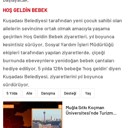
HOŞ GELDİN BEBEK
Kuşadası Belediyesi tarafından yeni çocuk sahibi olan
ailelerin sevincine ortak olmak amacıyla yaşama
geçirilen Hoş Geldin Bebek ziyaretleri, yıl boyunca
kesintisiz sürüyor. Sosyal Yardım İşleri Müdürlüğü
ekipleri tarafından yapılan ziyaretlerde, çiçeği
burnunda ebeveynlere yenidoğan bebek çantaları
hediye ediliyor. 5 yılda 1264 bebeğe ‘hoş geldin’ diyen
Kuşadası Belediyesi, ziyaretlerini yıl boyunca
sürdürüyor.
5 Yılda
Aile
Danışma
Desteği
Yaş
Muğla Sıtkı Koçman
Üniversitesi’nde Turizm
Sektörü ve Öğrenciler
Buluştu