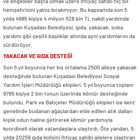
ve engelliler başta olmak üzere ihtiyaç sahibi hiç bir
hemşehrisini yalnız bırakmıyor. Bu kapsamda son 5
yılda 4685 kişiye 4 milyon 528 bin TL nakdi yardımda
bulunan Kuşadası Belediyesi, gıda, yakacak, soba
yardımı gibi çeşitli başlıklar altında ayni yardımlarını da
sürdürüyor.
YAKACAK VE GIDA DESTEĞİ
Son 5 yıl boyunca her kış ortalama 2500 aileye yakacak
desteğinde bulunan Kuşadası Belediyesi Sosyal
Yardım İşleri Müdürlüğü ekipleri, 5 yıl boyunca toplam
9765 kişiye 2 bin tonun üzerinde kömür desteğinde
bulundu. Park ve Bahçeler Müdürlüğü ekipleri ise kent
genelinde budanan ağaçlardan elde edilen atık dalları
kışlık odun haline getirerek kömür yardımıyla
koordineli olarak vatandaşlara ulaştırdı. Öte yandan, 5
yılda 20259 gıda kolisini ihtiyaç sahibi ailelere ulaştıran