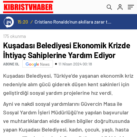
15:20
/
Cristiano Ronaldo’nun akıllara zarar tüm kariyerinin istatistiğini çıkardık !
175 okunma
Kuşadası Belediyesi Ekonomik Krizde
İhtiyaç Sahiplerine Yardım Ediyor
11 Nisan 2024 00:18
ABONE OL
News
Kuşadası Belediyesi, Türkiye’de yaşanan ekonomik kriz
nedeniyle alım gücü giderek düşen kent sakinleri için
geliştirdiği sosyal yardım projelerine hız verdi.
Ayni ve nakdi sosyal yardımlarını Güvercin Masa ile
Sosyal Yardım İşleri Müdürlüğü’ne yapılan başvurular
ve muhtarlıklardan elde edilen bilgiler doğrultusunda
yapan Kuşadası Belediyesi, kadın, çocuk, yaşlı, hasta