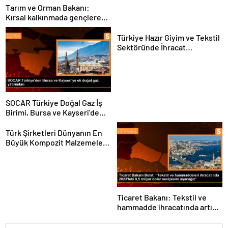
Tarım ve Orman Bakanı:
Kırsal kalkınmada gençlere
ve kadınlara pozitif ayrımcılık
yapıyoruz
Türkiye Hazır Giyim ve Tekstil
Sektöründe İhracat
Hedeflerini Açıkladı
SOCAR Türkiye Doğal Gaz İş
Birimi, Bursa ve Kayseri’de
Şebeke Uzunluğunu Artıracak
Türk Şirketleri Dünyanın En
Büyük Kompozit Malzemeler
Fuarında
Ticaret Bakanı: Tekstil ve
hammadde ihracatında artış
var