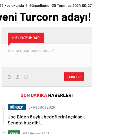
68 kez okundu
|
Güncelleme: 30 Temmuz 2024 00:27
 yeni Turcorn adayı!
HIZLI YORUM YAP
GÖNDER
SON DAKİKA
HABERLERİ
GÜNDEM
07 Ağustos 2026
Joe Biden 6 aylık hedeflerini açıkladı.
Senato buz gibi…
SPOR
07 Ağustos 2026