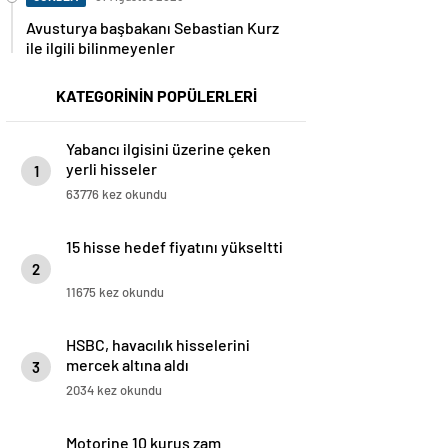
Avusturya başbakanı Sebastian Kurz
ile ilgili bilinmeyenler
KATEGORİNİN POPÜLERLERİ
Yabancı ilgisini üzerine çeken
yerli hisseler
1
63776 kez okundu
15 hisse hedef fiyatını yükseltti
2
11675 kez okundu
HSBC, havacılık hisselerini
mercek altına aldı
3
2034 kez okundu
Motorine 10 kuruş zam