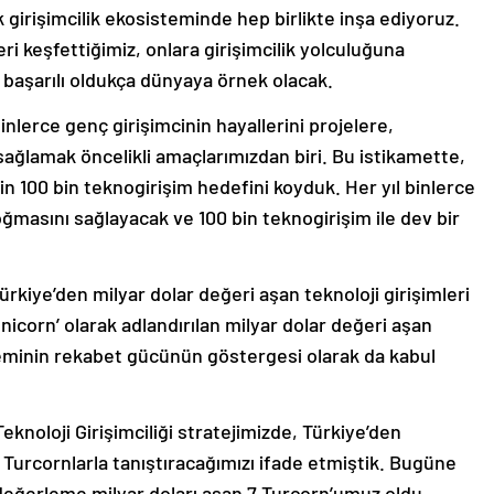
girişimcilik ekosisteminde hep birlikte inşa ediyoruz.
 keşfettiğimiz, onlara girişimcilik yolculuğuna
başarılı oldukça dünyaya örnek olacak.
inlerce genç girişimcinin hayallerini projelere,
sağlamak öncelikli amaçlarımızdan biri. Bu istikamette,
çin 100 bin teknogirişim hedefini koyduk. Her yıl binlerce
oğmasını sağlayacak ve 100 bin teknogirişim ile dev bir
rkiye’den milyar dolar değeri aşan teknoloji girişimleri
unicorn’ olarak adlandırılan milyar dolar değeri aşan
isteminin rekabet gücünün göstergesi olarak da kabul
knoloji Girişimciliği stratejimizde, Türkiye’den
i Turcornlarla tanıştıracağımızı ifade etmiştik. Bugüne
i değerleme milyar doları aşan 7 Turcorn’umuz oldu.