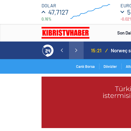
47.7
DOLAR
EUR
47,7127
5
0.16%
-0.02
46.5
00:00
00:00
Son Da
aspor! Tam 5 futbolcu….
15:21
/
Canlı Borsa
Dövizler
Alt