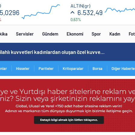
55.2
6600
O
ALTIN(gr)
5,0296
6.532,49
%
0,63%
52.8
5400
00:00
00:00
00:00
00
kika
Servisler
Gündem
Ekonomi
Spor
Kadın
Fot
Norweç silahlı kuvvetleri kadınlardan oluşan özel kuvvetler eğitimlerini başlattı.
ınlar
Hisseler
Pariteler
Kritoparalar
Borsa
Diğer Haberle