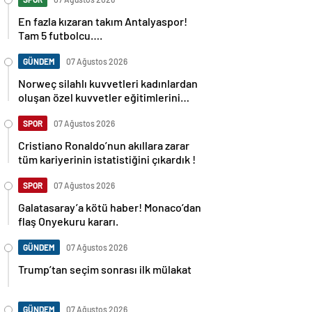
En fazla kızaran takım Antalyaspor!
Tam 5 futbolcu….
GÜNDEM
07 Ağustos 2026
Norweç silahlı kuvvetleri kadınlardan
oluşan özel kuvvetler eğitimlerini
başlattı.
SPOR
07 Ağustos 2026
Cristiano Ronaldo’nun akıllara zarar
tüm kariyerinin istatistiğini çıkardık !
SPOR
07 Ağustos 2026
Galatasaray’a kötü haber! Monaco’dan
flaş Onyekuru kararı.
GÜNDEM
07 Ağustos 2026
Trump’tan seçim sonrası ilk mülakat
GÜNDEM
07 Ağustos 2026