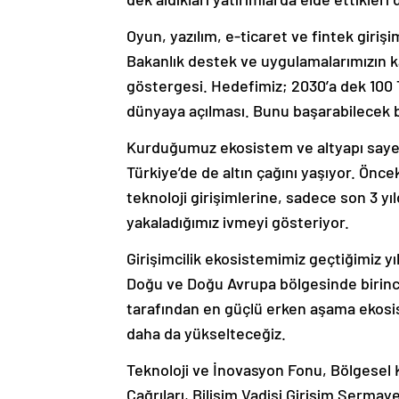
Oyun, yazılım, e-ticaret ve fintek giri
Bakanlık destek ve uygulamalarımızın 
göstergesi. Hedefimiz; 2030’a dek 100
dünyaya açılması. Bunu başarabilecek b
Kurduğumuz ekosistem ve altyapı sayes
Türkiye’de de altın çağını yaşıyor. Öncek
teknoloji girişimlerine, sadece son 3 yı
yakaladığımız ivmeyi gösteriyor.
Girişimcilik ekosistemimiz geçtiğimiz yı
Doğu ve Doğu Avrupa bölgesinde birinciliğ
tarafından en güçlü erken aşama ekosi
daha da yükselteceğiz.
Teknoloji ve İnovasyon Fonu, Bölgesel
Çağrıları, Bilişim Vadisi Girişim Serma