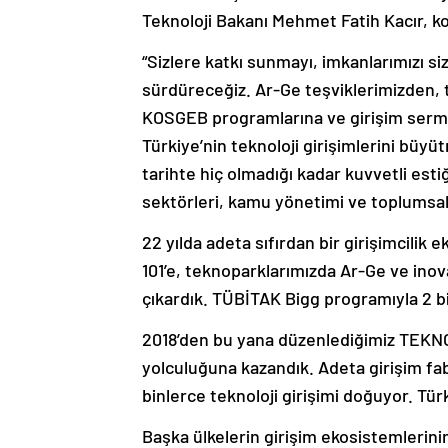
Teknoloji Bakanı Mehmet Fatih Kacır, k
“Sizlere katkı sunmayı, imkanlarımızı siz
sürdüreceğiz. Ar-Ge teşviklerimizden,
KOSGEB programlarına ve girişim serma
Türkiye’nin teknoloji girişimlerini büy
tarihte hiç olmadığı kadar kuvvetli est
sektörleri, kamu yönetimi ve toplumsal
22 yılda adeta sıfırdan bir girişimcilik
101’e, teknoparklarımızda Ar-Ge ve inova
çıkardık. TÜBİTAK Bigg programıyla 2 bi
2018’den bu yana düzenlediğimiz TEKNOF
yolculuğuna kazandık. Adeta girişim fa
binlerce teknoloji girişimi doğuyor. Tür
Başka ülkelerin girişim ekosistemlerinin