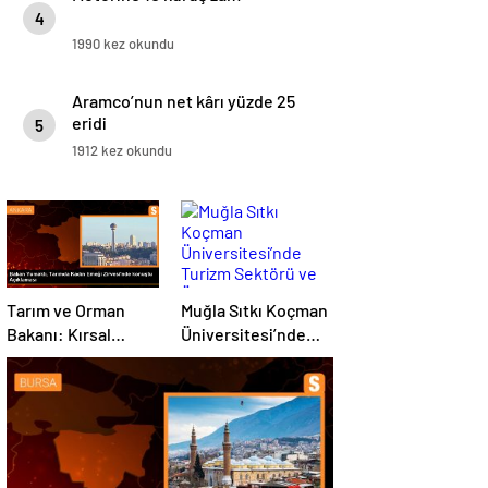
4
1990 kez okundu
Aramco’nun net kârı yüzde 25
eridi
5
1912 kez okundu
Tarım ve Orman
Muğla Sıtkı Koçman
Bakanı: Kırsal
Üniversitesi’nde
kalkınmada
Turizm Sektörü ve
gençlere ve
Öğrenciler Buluştu
kadınlara pozitif
ayrımcılık yapıyoruz