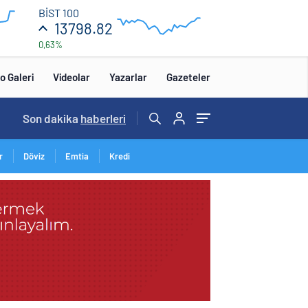
13
BİST 100
850
13798.82
0,63%
13
650
:00
12:00
o Galeri
Videolar
Yazarlar
Gazeteler
15:20
Son dakika
/
haberleri
r
Döviz
Emtia
Kredi