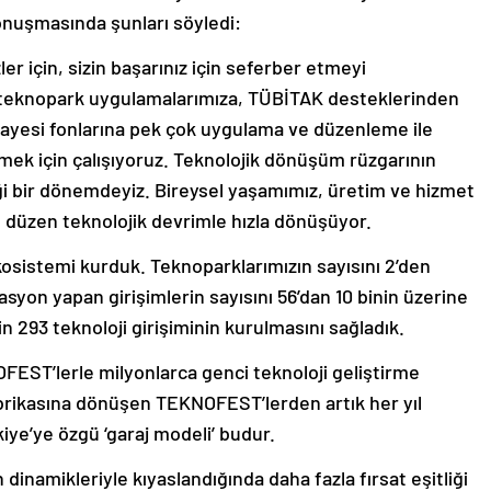
onuşmasında şunları söyledi:
ler için, sizin başarınız için seferber etmeyi
 teknopark uygulamalarımıza, TÜBİTAK desteklerinden
yesi fonlarına pek çok uygulama ve düzenleme ile
ütmek için çalışıyoruz. Teknolojik dönüşüm rüzgarının
iği bir dönemdeyiz. Bireysel yaşamımız, üretim ve hizmet
 düzen teknolojik devrimle hızla dönüşüyor.
 ekosistemi kurduk. Teknoparklarımızın sayısını 2’den
syon yapan girişimlerin sayısını 56’dan 10 binin üzerine
n 293 teknoloji girişiminin kurulmasını sağladık.
EST’lerle milyonlarca genci teknoloji geliştirme
brikasına dönüşen TEKNOFEST’lerden artık her yıl
kiye’ye özgü ‘garaj modeli’ budur.
 dinamikleriyle kıyaslandığında daha fazla fırsat eşitliği