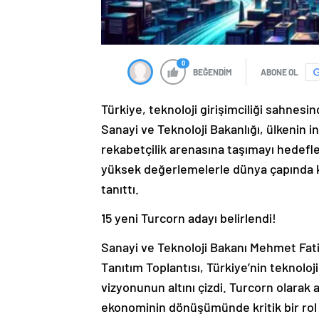
0
BEĞENDİM
ABONE OL
Türkiye, teknoloji girişimciliği sahnesi
Sanayi ve Teknoloji Bakanlığı, ülkenin i
rekabetçilik arenasına taşımayı hedef
yüksek değerlemelerle dünya çapında k
tanıttı.
15 yeni Turcorn adayı belirlendi!
Sanayi ve Teknoloji Bakanı Mehmet Fatih
Tanıtım Toplantısı, Türkiye’nin teknolo
vizyonunun altını çizdi. Turcorn olarak a
ekonominin dönüşümünde kritik bir rol