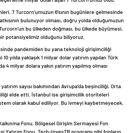
şimleri. 7 Turcorn’umuzun 6’sının bugünlere gelmesinde
katkısının bulunuyor olması, doğru yolda olduğumuzun
 Turcorn’un bu ülkeden doğması, bu ülkede büyümesi,
ir potansiyelimiz olduğunu biliyoruz.
inde pandemiden bu yana teknoloji girişimciliği
i 10 yılda yaklaşık 1 milyar dolar yatırım yapılan Türk
lda 4 milyar dolara yakın yatırım yapılmış olması
l yatırım sayısı bakımından Avrupa’da beşinciliği, Orta
i elde etti. İstanbul ise girişimcilik otoriteleri
stem olarak kabul ediliyor. Bu ivmeyi kaybetmeyecek,
 Kalkınma Fonu, Bölgesel Girişim Sermayesi Fon
yesi Yatırım Fonu, Tech-InvesTR programı gibi fonların