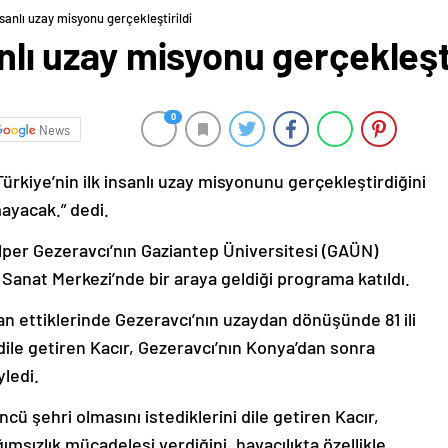
insanlı uzay misyonu gerçekleştirildi
anlı uzay misyonu gerçekleşti
0
News
Türkiye’nin ilk insanlı uzay misyonunu gerçekleştirdiğini
mayacak.” dedi.
Alper Gezeravcı’nın Gaziantep Üniversitesi (GAÜN)
anat Merkezi’nde bir araya geldiği programa katıldı.
lan ettiklerinde Gezeravcı’nın uzaydan dönüşünde 81 ili
dile getiren Kacır, Gezeravcı’nın Konya’dan sonra
ledi.
ncü şehri olmasını istediklerini dile getiren Kacır,
ımsızlık mücadelesi verdiğini, havacılıkta özellikle