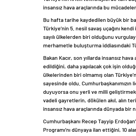
insansız hava araçlarında bu mücadelenin
Bu hafta tarihe kaydedilen büyük bir ba
Türkiye’nin 5. nesil savaş uçağını kend
sayılı ülkelerden biri olduğunu vurgula
merhametle buluşturma iddiasındaki Tü
Bakan Kacır, son yıllarda insansız hava a
edildiğini, daha yapılacak çok işin olduğ
ülkelerinden biri olmamış olan Türkiye’
sayesinde oldu. Cumhurbaşkanımızın lide
duyuyorsa onu yerli ve milli geliştirm
vadeli gayretlerin, dökülen akıl, alın te
insansız hava araçlarında dünyada bir 
Cumhurbaşkanı Recep Tayyip Erdoğan’ın 
Programı’nı dünyaya ilan ettiğini, 10 ala