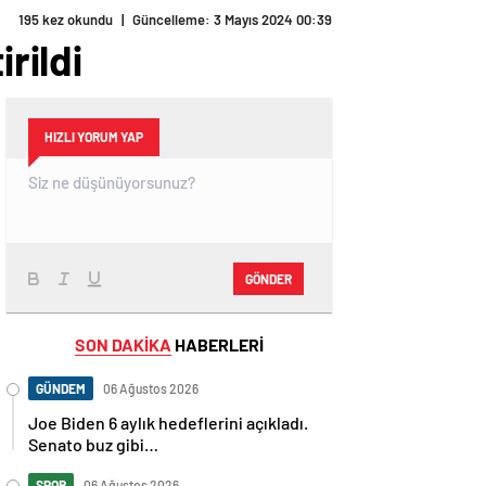
195 kez okundu
|
Güncelleme: 3 Mayıs 2024 00:39
rildi
HIZLI YORUM YAP
GÖNDER
SON DAKİKA
HABERLERİ
GÜNDEM
06 Ağustos 2026
Joe Biden 6 aylık hedeflerini açıkladı.
Senato buz gibi…
SPOR
06 Ağustos 2026