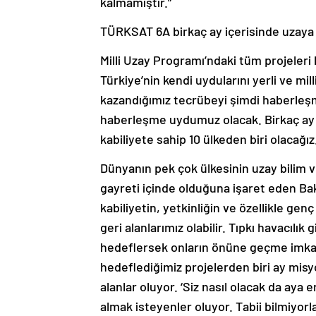
kalmamıştır.”
TÜRKSAT 6A birkaç ay içerisinde uzaya
Milli Uzay Programı’ndaki tüm projeleri 
Türkiye’nin kendi uydularını yerli ve mil
kazandığımız tecrübeyi şimdi haberleşm
haberleşme uydumuz olacak. Birkaç ay
kabiliyete sahip 10 ülkeden biri olacağız.
Dünyanın pek çok ülkesinin uzay bilim v
gayreti içinde olduğuna işaret eden Ba
kabiliyetin, yetkinliğin ve özellikle ge
geri alanlarımız olabilir. Tıpkı havacılı
hedeflersek onların önüne geçme imkan
hedeflediğimiz projelerden biri ay mi
alanlar oluyor. ‘Siz nasıl olacak da aya 
almak isteyenler oluyor. Tabii bilmiyorla