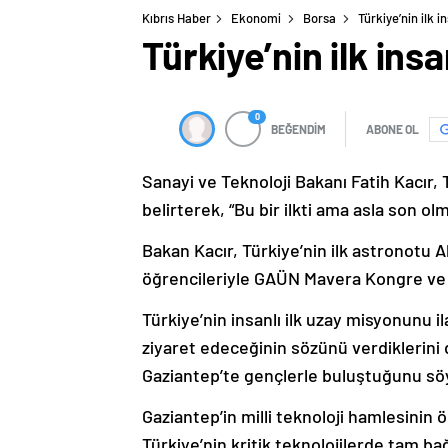
Kıbrıs Haber
Ekonomi
Borsa
Türkiye’nin ilk 
Türkiye’nin ilk ins
0
BEĞENDİM
ABONE OL
Sanayi ve Teknoloji Bakanı Fatih Kacır, 
belirterek, “Bu bir ilkti ama asla son ol
Bakan Kacır, Türkiye’nin ilk astronotu 
öğrencileriyle GAÜN Mavera Kongre ve S
Türkiye’nin insanlı ilk uzay misyonunu i
ziyaret edeceğinin sözünü verdiklerini 
Gaziantep’te gençlerle buluştuğunu söy
Gaziantep’in milli teknoloji hamlesinin ö
Türkiye’nin kritik teknolojilerde tam bağ