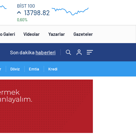
13
BİST 100
850
13798.82
0,60%
13
650
12:00
o Galeri
Videolar
Yazarlar
Gazeteler
14:57
Son dakika
/
haberleri
r
Döviz
Emtia
Kredi