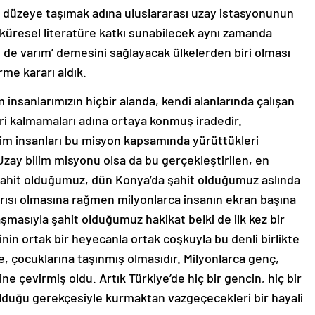
eri düzeye taşımak adına uluslararası uzay istasyonunun
 küresel literatüre katkı sunabilecek aynı zamanda
n de varım’ demesini sağlayacak ülkelerden biri olması
me kararı aldık.
m insanlarımızın hiçbir alanda, kendi alanlarında çalışan
eri kalmamaları adına ortaya konmuş iradedir.
im insanları bu misyon kapsamında yürüttükleri
 Uzay bilim misyonu olsa da bu gerçekleştirilen, en
 şahit olduğumuz, dün Konya’da şahit olduğumuz aslında
rısı olmasına rağmen milyonlarca insanın ekran başına
şmasıyla şahit olduğumuz hakikat belki de ilk kez bir
nin ortak bir heyecanla ortak coşkuyla bu denli birlikte
, çocuklarına taşınmış olmasıdır. Milyonlarca genç,
çevirmiş oldu. Artık Türkiye’de hiç bir gencin, hiç bir
olduğu gerekçesiyle kurmaktan vazgeçecekleri bir hayali