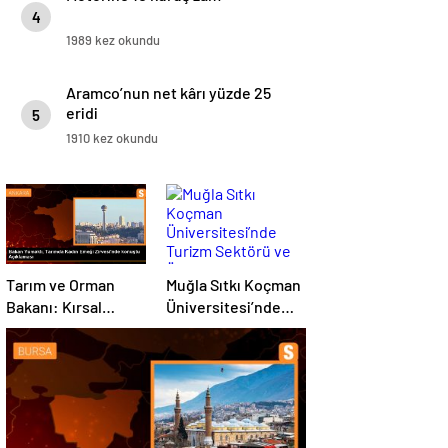
4
1989 kez okundu
Aramco’nun net kârı yüzde 25
eridi
5
1910 kez okundu
Tarım ve Orman
Muğla Sıtkı Koçman
Bakanı: Kırsal
Üniversitesi’nde
kalkınmada
Turizm Sektörü ve
gençlere ve
Öğrenciler Buluştu
kadınlara pozitif
ayrımcılık yapıyoruz