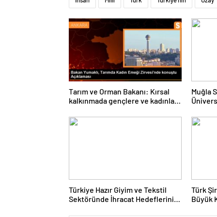
İnsan
Milli
Türk
Türkiye'nin
Uzay
Tarım ve Orman Bakanı: Kırsal
Muğla S
kalkınmada gençlere ve kadınlara
Ünivers
pozitif ayrımcılık yapıyoruz
ve Öğre
Türkiye Hazır Giyim ve Tekstil
Türk Şi
Sektöründe İhracat Hedeflerini
Büyük 
Açıkladı
Fuarın