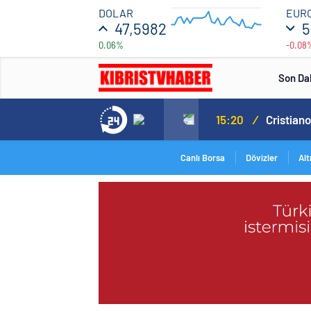
47.596
DOLAR
EUR
47,5982
5
0.06%
-0.08
47.5928
12:00
Son Da
Norweç silahlı kuvvetleri kadınlardan oluşan özel kuvvetler eğitimlerini başlattı.
15:20
/
Canlı Borsa
Dövizler
Alt