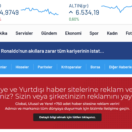
55.12
6560
O
ALTIN(gr)
4,9749
6.534,19
%
0,60%
54.96
6400
12:00
12:00
kika
Servisler
Gündem
Ekonomi
Spor
Kadın
Fot
Cristiano Ronaldo’nun akıllara zarar tüm kariyerinin istatistiğini çıkardık !
ınlar
Hisseler
Pariteler
Kritoparalar
Borsa
Diğer Haberle