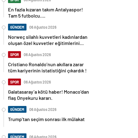
En fazla kızaran takım Antalyaspor!
Tam 5 futbolcu….
GÜNDEM
06 Ağustos 2026
Norweç silahlı kuvvetleri kadınlardan
oluşan özel kuvvetler eğitimlerini
başlattı.
SPOR
06 Ağustos 2026
Cristiano Ronaldo’nun akıllara zarar
tüm kariyerinin istatistiğini çıkardık !
SPOR
06 Ağustos 2026
Galatasaray’a kötü haber! Monaco’dan
flaş Onyekuru kararı.
GÜNDEM
06 Ağustos 2026
Trump’tan seçim sonrası ilk mülakat
GÜNDEM
06 Ağustos 2026