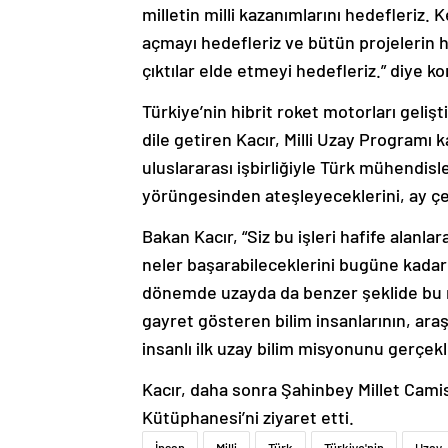
milletin milli kazanımlarını hedefleriz.
açmayı hedefleriz ve bütün projelerin 
çıktılar elde etmeyi hedefleriz.” diye k
Türkiye’nin hibrit roket motorları geliş
dile getiren Kacır, Milli Uzay Progra
uluslararası işbirliğiyle Türk mühendisle
yörüngesinden ateşleyeceklerini, ay çe
Bakan Kacır, “Siz bu işleri hafife alanla
neler başarabileceklerini bugüne kadar
dönemde uzayda da benzer şeklide bu n
gayret gösteren bilim insanlarının, ara
insanlı ilk uzay bilim misyonunu gerçekl
Kacır, daha sonra Şahinbey Millet Camis
Kütüphanesi’ni ziyaret etti.