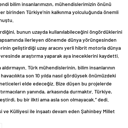
 Kendi bilim insanlarımızın, mühendislerimizin önünü
her birinden Türkiye’nin kalkınma yolculuğunda önemli
onuştu.
tirdiğini, bunun uzayda kullanılabileceğini öngördüklerini
mı kapsamında ilerleyen dönemde dünya yörüngesinden
rinin geliştirdiği uzay aracını yerli hibrit motorla dünya
vresinde araştırma yaparak aya ineceklerini kaydetti.
ra aldırmayın. Türk mühendislerinin, bilim insanlarının
 havacılıkta son 10 yılda nasıl gördüysek önümüzdeki
eticeleri elde edeceğiz. Bize düşen bu projelerde
ştırmacıların yanında, arkasında durmaktır. Türkiye,
eştirdi, bu bir ilkti ama asla son olmayacak.” dedi.
i ve Külliyesi ile inşaatı devam eden Şahinbey Millet