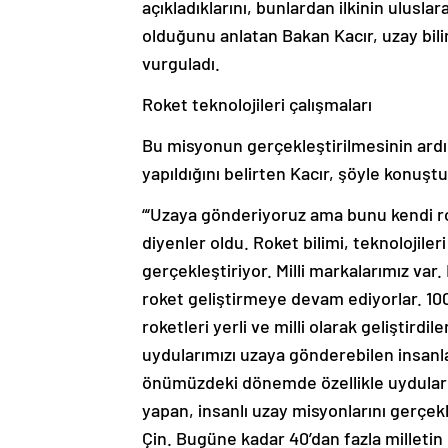
açıkladıklarını, bunlardan ilkinin ulusl
olduğunu anlatan Bakan Kacır, uzay bili
vurguladı.
Roket teknolojileri çalışmaları
Bu misyonun gerçekleştirilmesinin ardın
yapıldığını belirten Kacır, şöyle konuştu
“‘Uzaya gönderiyoruz ama bunu kendi ro
diyenler oldu. Roket bilimi, teknolojile
gerçekleştiriyor. Milli markalarımız var
roket geliştirmeye devam ediyorlar. 100
roketleri yerli ve milli olarak geliştirdi
uydularımızı uzaya gönderebilen insanla
önümüzdeki dönemde özellikle uydular
yapan, insanlı uzay misyonlarını gerçekl
Çin. Bugüne kadar 40’dan fazla milleti