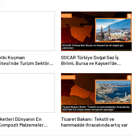
ıtkı Koçman
SOCAR Türkiye Doğal Gaz İş
itesi’nde Turizm Sektörü
Birimi, Bursa ve Kayseri’de
nciler Buluştu
Şebeke Uzunluğunu Artıracak
rketleri Dünyanın En
Ticaret Bakanı: Tekstil ve
Kompozit Malzemeler
hammadde ihracatında artış var
da