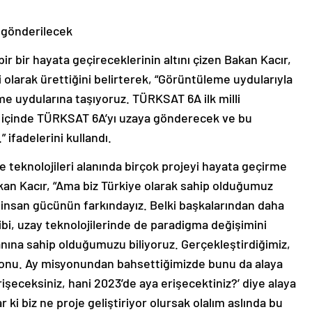
 gönderilecek
bir bir hayata geçireceklerinin altını çizen Bakan Kacır,
li olarak ürettiğini belirterek, “Görüntüleme uydularıyla
e uydularına taşıyoruz. TÜRKSAT 6A ilk milli
 içinde TÜRKSAT 6A’yı uzaya gönderecek ve bu
” ifadelerini kullandı.
e teknolojileri alanında birçok projeyi hayata geçirme
kan Kacır, “Ama biz Türkiye olarak sahip olduğumuz
nç insan gücünün farkındayız. Belki başkalarından daha
k gibi, uzay teknolojilerinde de paradigma değişimini
ına sahip olduğumuzu biliyoruz. Gerçekleştirdiğimiz,
syonu. Ay misyonundan bahsettiğimizde bunu da alaya
erişeceksiniz, hani 2023’de aya erişecektiniz?’ diye alaya
r ki biz ne proje geliştiriyor olursak olalım aslında bu