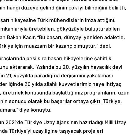
 hangi düzeye gelindiğinin çok iyi bilindiğini belirtti.
şarı hikayesine Türk mühendislerin imza attığını,
i imkanlarıyla üretebilen, gökyüzüyle buluşturabilen
yan Bakan Kacır, “Bu başarı, dünyayı yeniden adaletle,
rkiye için muazzam bir kazanç olmuştur.” dedi.
raçlarında peşi sıra başarı hikayelerine şahitlik
unu aktararak, “Aslında bu 20. yüzyılın havacılık devi
nin 21. yüzyılda paradigma değişimini yakalaması
rliğinde 20 yılda silahlı kuvvetlerimiz neye ihtiyaç
ek, üretmek konusunda başlattığımız programların, uzun
rinin sonucu olarak bu başarılar ortaya çıktı. Türkiye,
numara.” diye konuştu.
2021’de Türkiye Uzay Ajansının hazırladığı Milli Uzay
nda Türkiye’yi uzay ligine taşıyacak projeleri